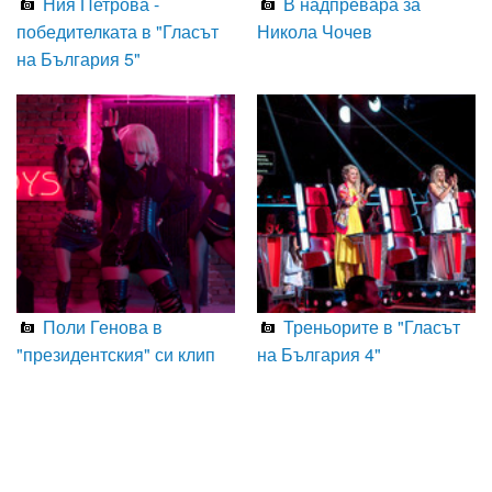
Ния Петрова -
В надпревара за
победителката в "Гласът
Никола Чочев
на България 5"
Поли Генова в
Треньорите в "Гласът
"президентския" си клип
на България 4"