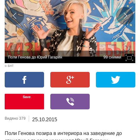
Поли Генова до Юрий Гагарин
99 снимки
© БНТ
Save
Видяно 379
25.10.2015
Поли Генова позира в интериора на заведение до