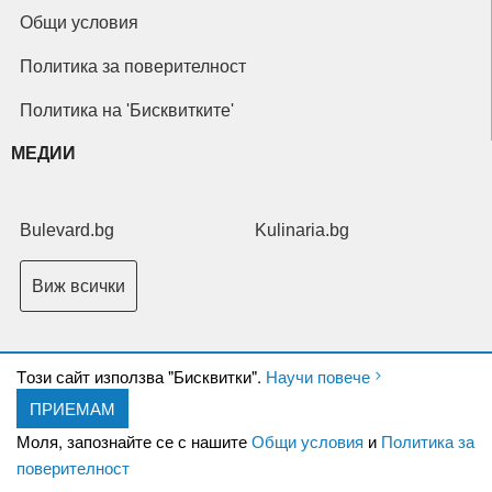
Общи условия
Политика за поверителност
Политика на 'Бисквитките'
МЕДИИ
Bulevard.bg
Kulinaria.bg
Виж всички
Tози сайт използва "Бисквитки".
Научи повече
ПРИЕМАМ
Copyright © 2026 Ксениум ООД. Всички права запазени.
Developed by
Моля, запознайте се с нашите
Общи условия
и
Политика за
XeniumCompany.com
поверителност