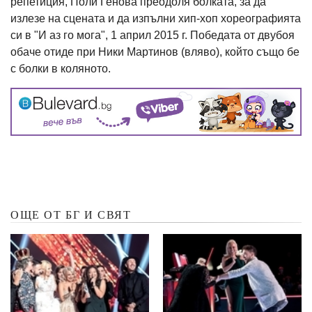
репетиция, Поли Генова преодоля болката, за да
излезе на сцената и да изпълни хип-хоп хореографията
си в "И аз го мога", 1 април 2015 г. Победата от двубоя
обаче отиде при Ники Мартинов (вляво), който също бе
с болки в коляното.
ОЩЕ ОТ БГ И СВЯТ