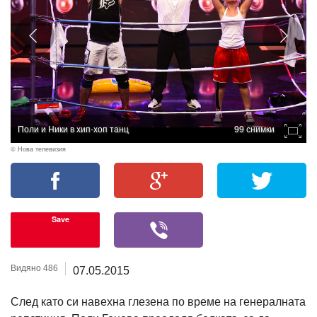
Поли и Ники в хип-хоп танц
99 снимки
© Нова телевизия
Save
Видяно 486
07.05.2015
След като си навехна глезена по време на генералната