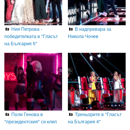
Ния Петрова -
В надпревара за
победителката в "Гласът
Никола Чочев
на България 5"
Поли Генова в
Треньорите в "Гласът
"президентския" си клип
на България 4"