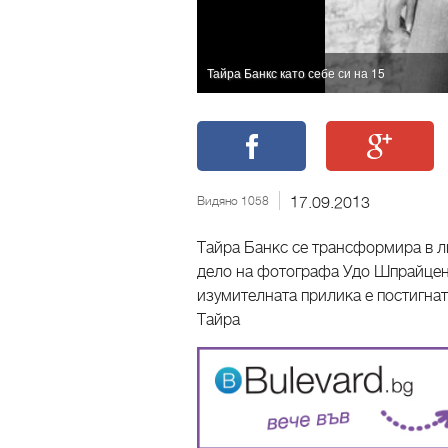
Тайра Банкс като себе си на 15
Видяно 1058
17.09.2013
Тайра Банкс се трансформира в 
дело на фотографа Удо Шпрайценб
изумителната прилика е постигнат
Тайра