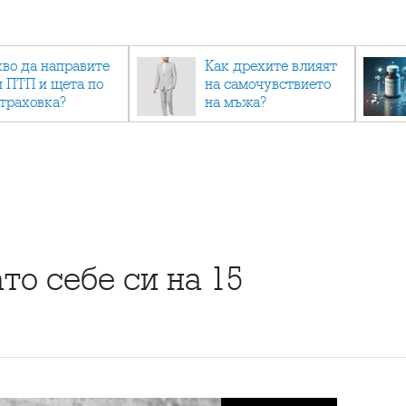
кво да направите
Как дрехите влияят
и ПТП и щета по
на самочувствието
страховка?
на мъжа?
то себе си на 15