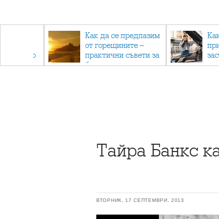
рез
Как да се предпазим
Ка
 - с
от горещините –
пр
ри отново
практични съвети за
за
та
безопасно лято
Тайра Банкс ка
ВТОРНИК, 17 СЕПТЕМВРИ, 2013