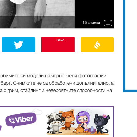
15 снимки
Save
любимите си модели на черно-бели фотографии
арт. Снимките не са обработени допълнително, а
а с грим, стайлинг и невероятните способности на