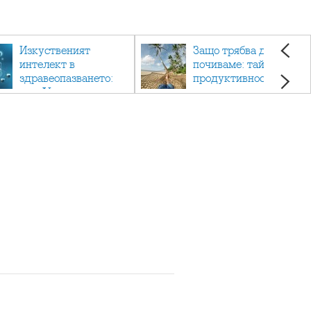
Изкуственият
Защо трябва да си
интелект в
почиваме: тайната на
здравеопазването:
продуктивността,
как AI променя
здравето и добрия
медицината
живот.