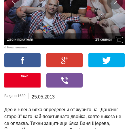
Део и приятели
29 снимки
© Нова телевизия
Save
Видяно 1639
25.05.2013
Део и Елена бяха определени от журито на "Дансинг
старс-3" като най-позитивната двойка, която никога не
се оплаква. Техни защитници бяха Ваня Щерева,