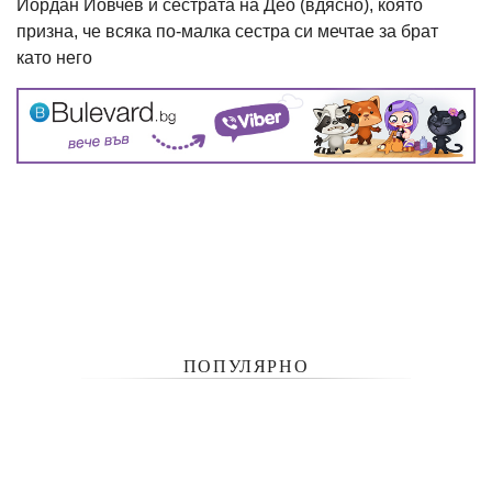
Йордан Йовчев и сестрата на Део (вдясно), която
призна, че всяка по-малка сестра си мечтае за брат
като него
ПОПУЛЯРНО