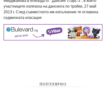
Мерджанова в епизода от "Дансинг старс-3", в който
участниците излязоха на дансинга по тройки, 27 май
2013 г. След съвместното им изпълнение те оглавиха
седмичната класация
ПОПУЛЯРНО