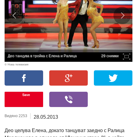
Део танцува в тройка с Елена и Ралица
29 снимки
© Нова телевизия
Save
Видяно 2253
28.05.2013
Део целува Елена, докато танцуват заедно с Ралица