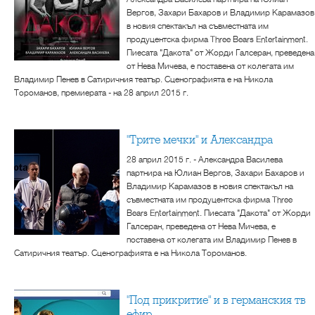
Вергов, Захари Бахаров и Владимир Карамазов
в новия спектакъл на съвместната им
продуцентска фирма Three Bears Entertainment.
Пиесата "Дакота" от Жорди Галсеран, преведена
от Нева Мичева, е поставена от колегата им
Владимир Пенев в Сатиричния театър. Сценографията е на Никола
Тороманов, премиерата - на 28 април 2015 г.
"Трите мечки" и Александра
28 април 2015 г. - Александра Василева
партнира на Юлиан Вергов, Захари Бахаров и
Владимир Карамазов в новия спектакъл на
съвместната им продуцентска фирма Three
Bears Entertainment. Пиесата "Дакота" от Жорди
Галсеран, преведена от Нева Мичева, е
поставена от колегата им Владимир Пенев в
Сатиричния театър. Сценографията е на Никола Тороманов.
"Под прикритие" и в германския тв
ефир