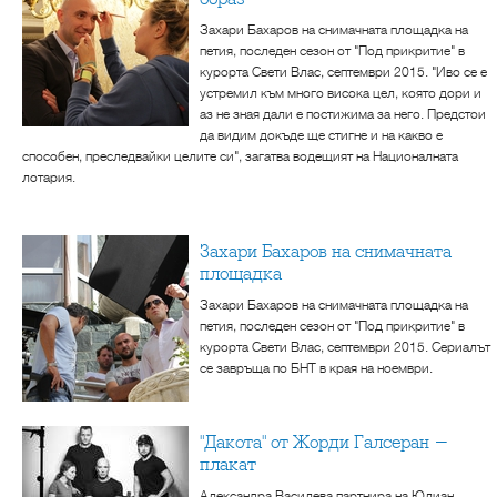
Захари Бахаров на снимачната площадка на
петия, последен сезон от "Под прикритие" в
курорта Свети Влас, септември 2015. "Иво се е
устремил към много висока цел, която дори и
аз не зная дали е постижима за него. Предстои
да видим докъде ще стигне и на какво е
способен, преследвайки целите си", загатва водещият на Националната
лотария.
Захари Бахаров на снимачната
площадка
Захари Бахаров на снимачната площадка на
петия, последен сезон от "Под прикритие" в
курорта Свети Влас, септември 2015. Сериалът
се завръща по БНТ в края на ноември.
"Дакота" от Жорди Галсеран -
плакат
Александра Василева партнира на Юлиан