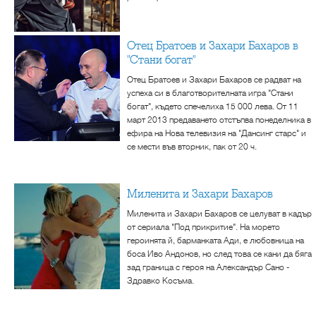
Отец Братоев и Захари Бахаров в
"Стани богат"
Отец Братоев и Захари Бахаров се радват на
успеха си в благотворителната игра "Стани
богат", където спечелиха 15 000 лева. От 11
март 2013 предаването отстъпва понеделника в
ефира на Нова телевизия на "Дансинг старс" и
се мести във вторник, пак от 20 ч.
Миленита и Захари Бахаров
Миленита и Захари Бахаров се целуват в кадър
от сериала "Под прикритие". На морето
героинята й, барманката Ади, е любовница на
боса Иво Андонов, но след това се кани да бяга
зад граница с героя на Александър Сано -
Здравко Косъма.