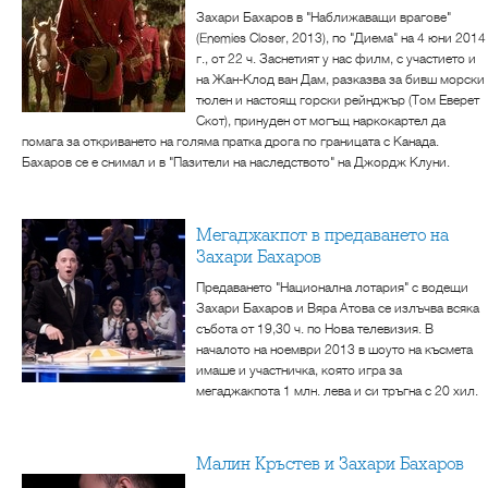
Захари Бахаров в "Наближаващи врагове"
(Enemies Closer, 2013), по "Диема" на 4 юни 2014
г., от 22 ч. Заснетият у нас филм, с участието и
на Жан-Клод ван Дам, разказва за бивш морски
тюлен и настоящ горски рейнджър (Том Еверет
Скот), принуден от могъщ наркокартел да
помага за откриването на голяма пратка дрога по границата с Канада.
Бахаров се е снимал и в "Пазители на наследството" на Джордж Клуни.
Мегаджакпот в предаването на
Захари Бахаров
Предаването "Национална лотария" с водещи
Захари Бахаров и Вяра Атова се излъчва всяка
събота от 19,30 ч. по Нова телевизия. В
началото на ноември 2013 в шоуто на късмета
имаше и участничка, която игра за
мегаджакпота 1 млн. лева и си тръгна с 20 хил.
Малин Кръстев и Захари Бахаров