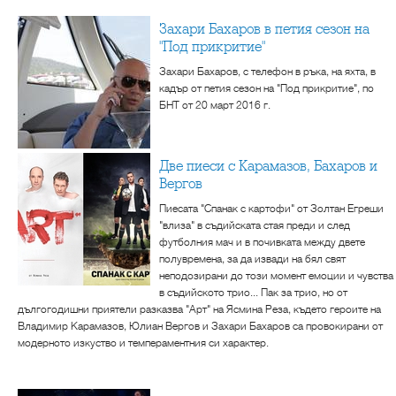
Захари Бахаров в петия сезон на
"Под прикритие"
Захари Бахаров, с телефон в ръка, на яхта, в
кадър от петия сезон на "Под прикритие", по
БНТ от 20 март 2016 г.
Две пиеси с Карамазов, Бахаров и
Вергов
Пиесата "Спанак с картофи" от Золтан Егреши
"влиза" в съдийската стая преди и след
футболния мач и в почивката между двете
полувремена, за да извади на бял свят
неподозирани до този момент емоции и чувства
в съдийското трио... Пак за трио, но от
дългогодишни приятели разказва "Арт" на Ясмина Реза, където героите на
Владимир Карамазов, Юлиан Вергов и Захари Бахаров са провокирани от
модерното изкуство и темпераментния си характер.