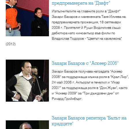
предпремиерата на "Дзифт”
Изпълнителите на главните роли в "Дзифт"
Захари Бахаров и манекенката Таня Илиева на
предпремиерната прожекция, 18 септември
2008 г. Приятелят й Руши Видинлиев също
дебютира като киноактьор във филм по
Владислав Тодоров - "Цветът на хамелеона"
(2012)
Захари Бахаров с “Аскеер 2006”
Захари Бахаров получава наградата “Аскеер
2006” за поддържаща мъжка роля в "Крал Лир",
24 май 2006 г. Актьорът е печелил и “Икар
2007" за поддържаща роля в “Дон Жуан”, както
и “Аскеер 2009" за “Три дъждовни дни” от
Ричард Грийнбърг.
Захари Бахаров репетира "Балът на
крадците"