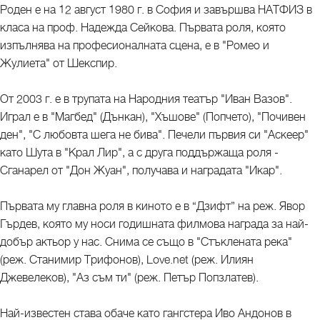
Роден е на 12 август 1980 г. в София и завършва НАТФИЗ в
класа на проф. Надежда Сейкова. Първата роля, която
изпълнява на професионалната сцена, е в "Ромео и
Жулиета" от Шекспир.
От 2003 г. е в трупата на Народния театър "Иван Вазов".
Играл е в "Магбед" (Дънкан), "Хъшове" (Попчето), "Почивен
ден", "С любовта шега не бива". Печели първия си "Аскеер"
като Шута в "Крал Лир", а с друга поддържаща роля -
Сганарел от "Дон Жуан", получава и наградата "Икар".
Първата му главна роля в киното е в “Дзифт” на реж. Явор
Гърдев, която му носи годишната филмова награда за най-
добър актьор у нас. Снима се също в "Стъклената река"
(реж. Станимир Трифонов), Love.net (реж. Илиян
Джевелеков), "Аз съм ти" (реж. Петър Попзлатев).
Най-известен става обаче като гангстера Иво Андонов в