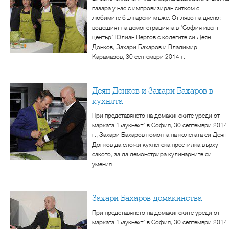
пазара у нас с импровизиран ситком с
любимите български мъже. От ляво на дясно:
водещият на демонстрацията в "София ивент
център" Юлиан Вергов с колегите си Деян
Донков, Захари Бахаров и Владимир
Карамазов, 30 септември 2014 г.
Деян Донков и Захари Бахаров в
кухнята
При представянето на домакинските уреди от
марката "Баукнехт" в София, 30 септември 2014
г., Захари Бахаров помогна на колегата си Деян
Донков да сложи кухненска престилка върху
сакото, за да демонстрира кулинарните си
умения.
Захари Бахаров домакинства
При представянето на домакинските уреди от
марката "Баукнехт" в София, 30 септември 2014