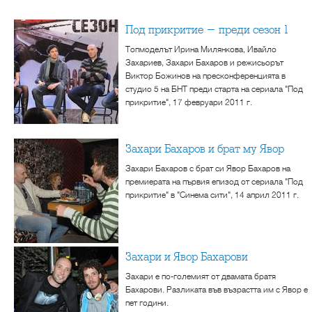
Под прикритие - преди сезон 1
Топмоделът Ирина Милянкова, Ивайло
Захариев, Захари Бахаров и режисьорът
Виктор Божинов на пресконференцията в
студио 5 на БНТ преди старта на сериала "Под
прикритие", 17 февруари 2011 г.
Захари Бахаров и брат му Явор
Захари Бахаров с брат си Явор Бахаров на
премиерата на първия епизод от сериала "Под
прикритие" в "Синема сити", 14 април 2011 г.
Захари и Явор Бахарови
Захари е по-големият от двамата братя
Бахарови. Разликата във възрастта им с Явор е
пет години.