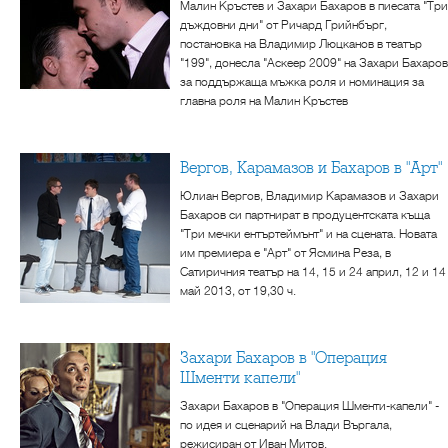
Малин Кръстев и Захари Бахаров в пиесата "Три
дъждовни дни" от Ричард Грийнбърг,
постановка на Владимир Люцканов в театър
"199", донесла "Аскеер 2009" на Захари Бахаров
за поддържаща мъжка роля и номинация за
главна роля на Малин Кръстев
Вергов, Карамазов и Бахаров в "Арт"
Юлиан Вергов, Владимир Карамазов и Захари
Бахаров си партнират в продуцентската къща
"Три мечки ентъртеймънт" и на сцената. Новата
им премиера е "Арт" от Ясмина Реза, в
Сатиричния театър на 14, 15 и 24 април, 12 и 14
май 2013, от 19,30 ч.
Захари Бахаров в "Операция
Шменти капели"
Захари Бахаров в "Операция Шменти-капели" -
по идея и сценарий на Влади Въргала,
режисиран от Иван Митов.