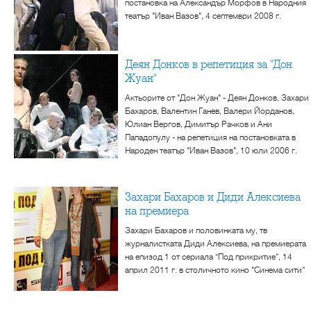
постановка на Александър Морфов в Народния
театър "Иван Вазов", 4 септември 2008 г.
Деян Донков в репетиция за "Дон
Жуан"
Актьорите от "Дон Жуан" - Деян Донков, Захари
Бахаров, Валентин Ганев, Валери Йорданов,
Юлиан Вергов, Димитър Рачков и Ани
Пападопулу - на репетиция на постановката в
Народен театър "Иван Вазов", 10 юли 2006 г.
Захари Бахаров и Диди Алексиева
на премиера
Захари Бахаров и половинката му, тв
журналистката Диди Алексиева, на премиерата
на епизод 1 от сериала “Под прикритие”, 14
април 2011 г. в столичното кино "Синема сити”