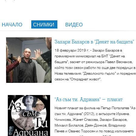
НАЧАЛО
СНИМКИ
ВИДЕО
Захари Бахаров в "Денят на бащата"
18 февруари 2019 г. - Захари Бахаров в
премиерния минисериал на БНТ "Денят на
бащата", заснет от режисьора Павел Веснаков,
който този сезон работи по още две поредици в
Нова телевизия: "Дяволското гърло" и поредния
сезон на "Откраднат живот".
"Аз съм ти. Адриана" - плакат
Новият плакат за филма на Петър Попзлатев "Аз
съм ти. Адриана" (2012), с актьорите Ирмена
Чичикова, Жанет Спасова, Захари Бахаров,
Михаил Билалов, Деян Донков, Владимир
Пенев и Ованес Торосян и по повод излизането