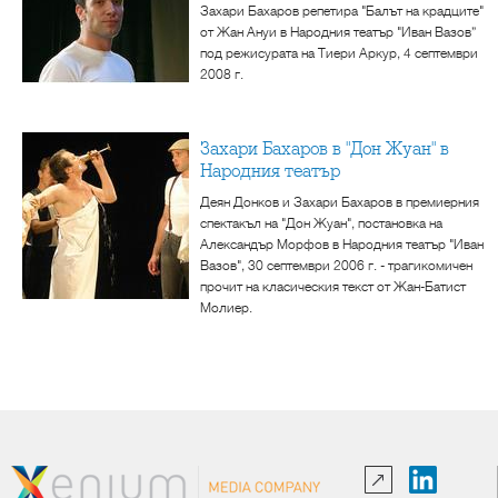
Захари Бахаров репетира "Балът на крадците"
от Жан Ануи в Народния театър "Иван Вазов”
под режисурата на Тиери Аркур, 4 септември
2008 г.
Захари Бахаров в "Дон Жуан" в
Народния театър
Деян Донков и Захари Бахаров в премиерния
спектакъл на "Дон Жуан", постановка на
Александър Морфов в Народния театър "Иван
Вазов", 30 септември 2006 г. - трагикомичен
прочит на класическия текст от Жан-Батист
Молиер.