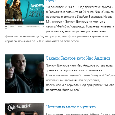
19 декември 2014 г. - "Под прикритие" тръгва и
в Германия, в петъците от 21 ч. по "Фокс", които
поставиха снимката с Ивайло Захариев, Ирeна
Милянкова и Захари Бахаров на корица в
своята "Фейсбук" страница. Това е единствената
държава, където са пратени допълнителни
файлове, за да може да бъдат прецизирани фонограмата и картината на
сериала, признаха от БНТ и намекнаха за пети сезон.
Захари Бахаров като Иво Андонов
Захари Бахаров като Иво Андонов остава едва
трети в класацията за лошото момче на
България на наградите "Златна бленда 2014", но
негова е най-запомнящата се реплика,
произнесена в сериала "Под прикритие": "Много
предатели, брат, много".
Четирима мъже в кухнята
Високотехнологичната марка Bauknecht стъпи на