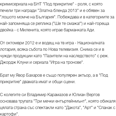
кримисериала на БНТ "Под прикритие" - роля, с която
печели три награди "Златна бленда 2013" и е обявен за
"лошото момче на България". Побеждава и в категориите за
най-запомняща се реплика ("Ше те смажа!") и най-гореща
двойка - с Миленита, която играе барманката Ади.
От октомври 2012 е и водещ на тв игра - Националната
лотария, всяка събота по Нова телевизия. Снима се и в
чужди продукции като "Пазители на наследството" с реж.
Джордж Клуни и сериала "Игра на тронове".
Брат му Явор Бахаров е също популярен актьор, а в "Под
прикритие" двамата имат и общи сцени.
С колегите си Владимир Карамазов и Юлиан Вергов
основава трупата "Три мечки ентъртейнмънт", която обикаля
цялата страна със спектакли като "Дакота", "Арт" и "Спанак с
картофи".