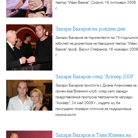
театър "Иван Вазов", София, 18 октомври 2008
г.
Захари Бахаров на рожден ден
Захари Бахаров на тържеството за 75-годишния
юбилей на директора на Народния театър "Иван
Вазов" проф. Васил Стефанов, 16 ноември 2008
г.
Захари Бахаров след "Аскеер 2009"
Захари Бахаров пристига с Диана Алексиева на
прием във Военния клуб, след като заради
представление пропусна театралните награди
"Аскеер", 24 май 2009 г., където му бе
присъдено поредно отличие за поддържаща
мъжка роля
Захари Бахаров и Таня Илиева на