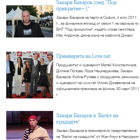
Захари Бахаров след “Под
прикритие-1”
Захари Бахаров на парти в София, 4 юли 2011
г., за финалния епизод от сезон 1 на сериала по
БНТ “Под прикритие”, където играе гангстера
Иво Андонов, дясна ръка на мафиота Джаро
Премиерата на Love.net
Продуцентът и сценарист Матей Константинов,
Диляна Попова, Лора Чешмеджиева, Захари
Бахаров, Койна Русева и продуцента, режисьор
и сценарист на Love.net Илиян Джевелеков на
официалната премиера на филма, 30 март 2011
г.
Захари Бахаров в "Балът на
крадците"
Захари Бахаров в премиерното представление
на "Балът на крадците" от Жан Ануи в Народния