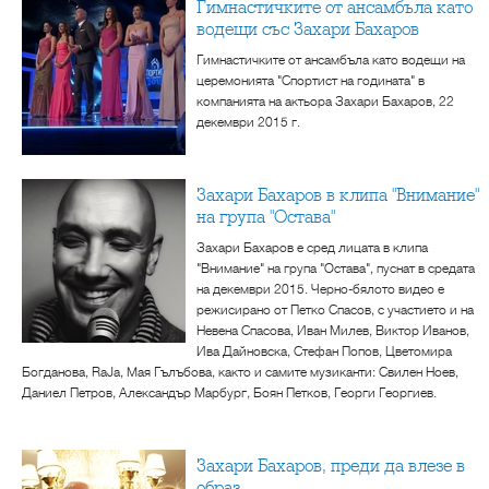
Гимнастичките от ансамбъла като
водещи със Захари Бахаров
Гимнастичките от ансамбъла като водещи на
церемонията "Спортист на годината" в
компанията на актьора Захари Бахаров, 22
декември 2015 г.
Захари Бахаров в клипа "Внимание"
на група "Остава"
Захари Бахаров е сред лицата в клипа
"Внимание" на група "Остава", пуснат в средата
на декември 2015. Черно-бялото видео е
режисирано от Петко Спасов, с участието и на
Невена Спасова, Иван Милев, Виктор Иванов,
Ива Дайновска, Стефан Попов, Цветомира
Богданова, RaJa, Mая Гълъбова, както и самите музиканти: Свилен Ноев,
Даниел Петров, Александър Марбург, Боян Петков, Георги Георгиев.
Захари Бахаров, преди да влезе в
образ