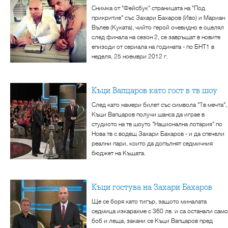
Снимка от "Фейсбук" страницата на "Под
прикритие" със Захари Бахаров (Иво) и Мариан
Вълев (Куката), чийто герой очевидно е оцелял
след финала на сезон 2, се завръщат в новите
епизоди от сериала на годината - по БНТ1 в
неделя, 25 ноември 2012 г.
Къци Вапцаров като гост в тв шоу
След като намери билет със символа "Tв мечта",
Къци Вапцаров получи шанса да играе в
студиото на тв шоуто "Национална лотария" по
Нова тв с водещ Захари Бахаров - и да спечели
реални пари, които да допълнят седмичния
бюджет на Къщата.
Къци гостува на Захари Бахаров
Ще се боря като тигър, защото миналата
седмица изкарахме с 360 лв. и са останали само
боб и леща, закани се Къци Вапцаров пред