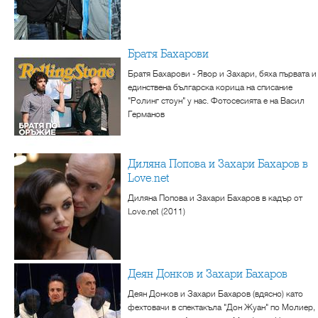
Братя Бахарови
Братя Бахарови - Явор и Захари, бяха първата и
единствена българска корица на списание
"Ролинг стоун" у нас. Фотосесията е на Васил
Германов
Диляна Попова и Захари Бахаров в
Love.net
Диляна Попова и Захари Бахаров в кадър от
Love.net (2011)
Деян Донков и Захари Бахаров
Деян Донков и Захари Бахаров (вдясно) като
фехтовачи в спектакъла "Дон Жуан" по Молиер,