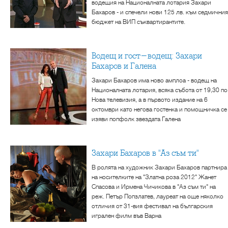
водещия на Националната лотария Захари
Бахаров - и спечели нови 125 лв. към седмичния
бюджет на ВИП съквартирантите.
Водещ и гост-водещ: Захари
Бахаров и Галена
Захари Бахаров има ново амплоа - водещ на
Националната лотария, всяка събота от 19,30 по
Нова телевизия, а в първото издание на 6
октомври като негова гостенка и помощничка се
изяви попфолк звездата Галена
Захари Бахаров в "Аз съм ти"
В ролята на художник Захари Бахаров партнира
на носителките на "Златна роза 2012" Жанет
Спасова и Ирмена Чичикова в "Аз съм ти" на
реж. Петър Попзлатев, лауреат на още няколко
отличия от 31-вия фестивал на българския
игрален филм във Варна