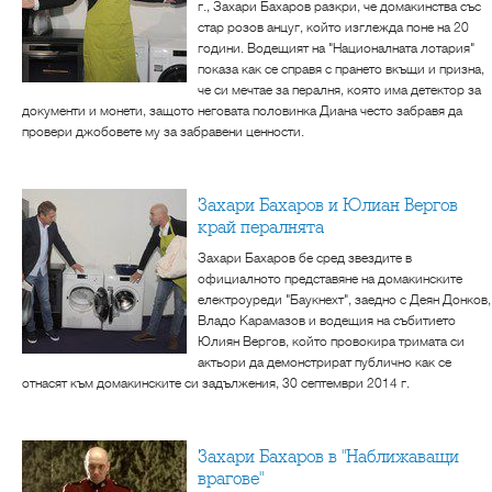
г., Захари Бахаров разкри, че домакинства със
стар розов анцуг, който изглежда поне на 20
години. Водещият на "Националната лотария"
показа как се справя с прането вкъщи и призна,
че си мечтае за пералня, която има детектор за
документи и монети, защото неговата половинка Диана често забравя да
провери джобовете му за забравени ценности.
Захари Бахаров и Юлиан Вергов
край пералнята
Захари Бахаров бе сред звездите в
официалното представяне на домакинските
електроуреди "Баукнехт", заедно с Деян Донков,
Владо Карамазов и водещия на събитието
Юлиян Вергов, който провокира тримата си
актьори да демонстрират публично как се
отнасят към домакинските си задължения, 30 септември 2014 г.
Захари Бахаров в "Наближаващи
врагове"