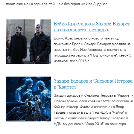
продължение на сериала, той ще е без героя му Иво Андонов.
Бойко Кръстанов и Захари Бахаров
на снимачната площадка
Бойко Кръстанов като новото ченге под
прикритие Ерол и Захари Бахаров в ролята на
престъпния бос Иво Андонов на снимачната
площадка на сериала "Под прикритие", сезон 5,
излъчван през 2016 г.
Захари Бахаров и Снежина Петрова
в "Квартет"
Захари Бахаров и Снежина Петрова в "Квартет -
Опасни връзки след края на света" по пиесата на
Хайнер Мюлер. Филмът спектакъл на Явор
Гърдев, показан в зала 1 на НДК. и "Чайка" от
Чехов, с която беше открит театър "Азарян" в
НДК, му донесоха "Икар 2016" за режисура.