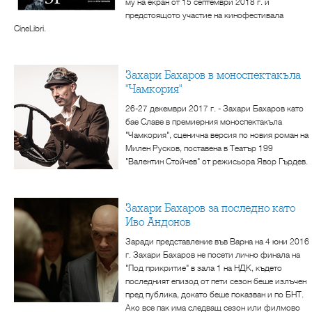
му на екран от 15 септември 2018 г. и
предстоящото участие на кинофестивала
CineLibri.
Захари Бахаров в моноспектакъла
"Чамкория"
26-27 декември 2017 г. - Захари Бахаров като
бае Славе в премиерния моноспектакъла
"Чамкория", сценична версия по новия роман на
Милен Русков, поставена в Театър 199
"Валентин Стойчев" от режисьора Явор Гърдев.
Захари Бахаров за последно като
Иво Андонов
Заради представление във Варна на 4 юни 2016
г. Захари Бахаров не посети лично финала на
"Под прикритие" в зала 1 на НДК, където
последният епизод от пети сезон беше излъчен
пред публика, докато беше показван и по БНТ.
Ако все пак има следващ сезон или филмово