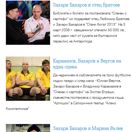
Захари Бахаров и отец Братоев
Библията и билети за постановката "Спанак с
картофи" си подаряват отец Любомир Братоев
и Захари Бахаров в "Стани богат 2013". На 3
март 2006 г. свещеникът спечели 50 000 лв.,
като дари част от сумата за българския
параклис на Антарктида.
Карамазов, Бахаров и Вергов на
една сцена
Да надникнем в съблекалнята на трио футболни
съдии преди и след мача - Юлиан Вергов,
Захари Бахаров и Владимир Карамазов в
"Спанак с картофи" на Золтан Егреши,
съвместна постановка с продуцентска къща
"Артишок" в Сатиричния театър "Алеко
Константинов"
Захари Бахаров и Мариан Вълев