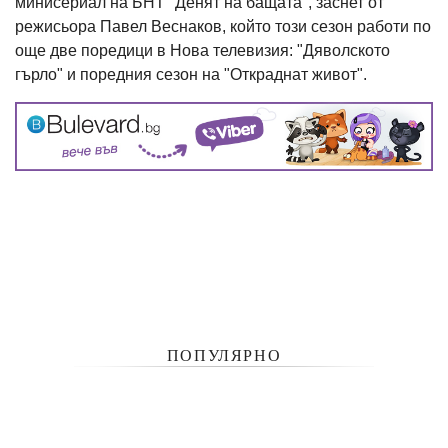
минисериал на БНТ "Денят на бащата", заснет от
режисьора Павел Веснаков, който този сезон работи по
още две поредици в Нова телевизия: "Дяволското
гърло" и поредния сезон на "Откраднат живот".
ПОПУЛЯРНО