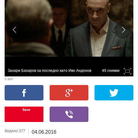
Захари Бахаров за последно като Иво Андонов
45 снимки
© БНТ
Save
Видяно 377
04.06.2016