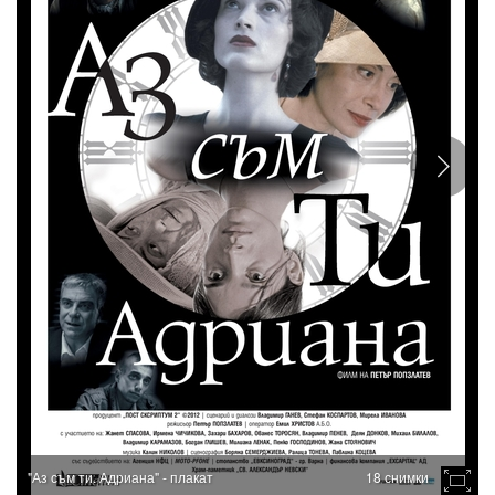
"Аз съм ти. Адриана" - плакат
18 снимки