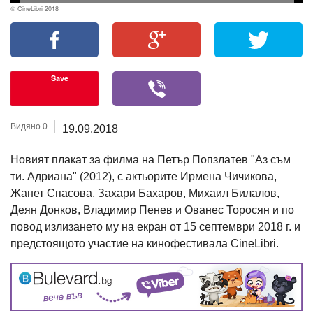
© CineLibri 2018
Save
Видяно 0
19.09.2018
Новият плакат за филма на Петър Попзлатев "Аз съм
ти. Адриана" (2012), с актьорите Ирмена Чичикова,
Жанет Спасова, Захари Бахаров, Михаил Билалов,
Деян Донков, Владимир Пенев и Ованес Торосян и по
повод излизането му на екран от 15 септември 2018 г. и
предстоящото участие на кинофестивала CineLibri.