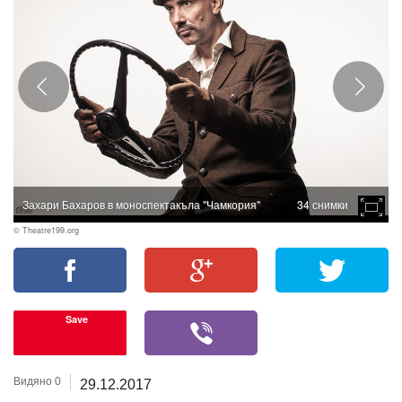
Захари Бахаров в моноспектакъла "Чамкория"
34 снимки
© Theatre199.org
Save
Видяно 0
29.12.2017