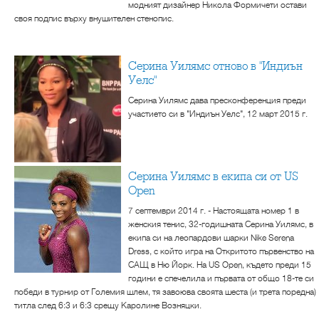
модният дизайнер Никола Формичети остави
своя подпис върху внушителен стенопис.
Серина Уилямс отново в "Индиън
Уелс"
Серина Уилямс дава пресконференция преди
участието си в "Индиън Уелс", 12 март 2015 г.
Серина Уилямс в екипа си от US
Open
7 септември 2014 г. - Настоящата номер 1 в
женския тенис, 32-годишната Серина Уилямс, в
екипа си на леопардови шарки Nike Serena
Dress, с който игра на Откритото първенство на
САЩ в Ню Йорк. На US Open, където преди 15
години е спечелила и първата от общо 18-те си
победи в турнир от Големия шлем, тя завоюва своята шеста (и трета поредна)
титла след 6:3 и 6:3 срещу Каролине Возняцки.