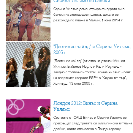
Серина Уилямс по бански
Серина Уилямс демонстрира фигурата си в
бански на леопардови шарки, докато се
разхожда по плажа в Маями, 1 юни 2014 г.
"Дестинис чайлд" и Серина Уилямс,
2005 г.
"Дестинис чайлд" (от ляво на дясно): Мишел
Уилямс, Бийонсе Ноулс и Кели Роуланд -
заедно с топтенисистката Серина Уилямс - пеят
на спортните награди ESPY в "Кодак тиътър",
Холивуд, 13 юли 2005 г.
Лондон 2012: Винъс и Серина
Уилямс
Сестрите от САЩ Винъс и Серина Уилямс се
прегръщат след третата си олимпийска титла на
двойки, която спечелиха в Лондон срещу