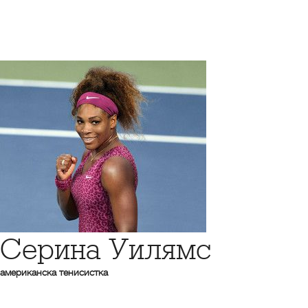
Серина Уилямс
американска тенисистка