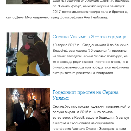
дава на годеника си Алексис Оханиян, разказва
сп. "Венити феър", на чиято корица за август
2017 топтенисистката позира гола и бременна,
както Деми Мур навремето, пред фотографката Ани Лейбовиц.
Серина Уилямс в 20-ата седмица
19 април 2017 г. - След снимката й по бански в
Snapchat, озаглавена "20 седмици", говорител
на тенис звездата Серина Уилямс потвърди, че
тя очаква да роди наесен - което означава, че е
била бременна още при победата си на финала
в откритото първенство на Австралия.
Годежният пръстен на Серина
Уилямс
Серина Уилямс показа годежния пръстен, който
получи в края на 2016 г. - и го показа,
естествено, в Reddit, защото бъдещият й съпруг
е шефът и съосновател на социалната
платформа Алексис Оханян. Звездата на тази