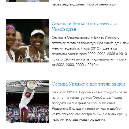
първа индивидуална титла от летни игри
Серина и Винъс с пета титла от
Уимбълдън
Сестрите Серина (вляво) и Винъс Уилямс с
петата си титла от тенис турнира Уимбълдън при
женските двойки, 7 юли 2012 г. Двете са
печелили заедно през 2000, 2002, 2008 и 2010
г., като Серина има и пет индивидуални титли -
от 2002, 2003, 2009 и 2010 г.
Серина Уилямс с две титли за ден
На 7 юли 2012 г. Серина Уилямс триумфира за
пети път на тенис турнира "Уимбълдън" след
победата си във финала срещу Агнешка
Радванска (Полша) и петата титла по двойки,
която спечели със сестра си Винъс в мач срещу
чехкините Хлавачкова и Храдечка