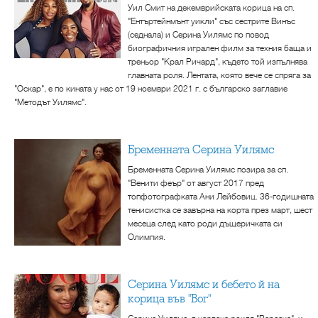
Уил Смит на декемврийската корица на сп.
"Ентъртейнмънт уикли" със сестрите Винъс
(седнала) и Серина Уилямс по повод
биографичния игрален филм за техния баща и
треньор "Крал Ричард", където той изпълнява
главната роля. Лентата, която вече се спряга за
"Оскар", е по кината у нас от 19 ноември 2021 г. с българско заглавие
"Методът Уилямс".
Бременната Серина Уилямс
Бременната Серина Уилямс позира за сп.
"Венити феър" от август 2017 пред
топфотографката Ани Лейбовиц. 36-годишната
тенисистка се завърна на корта през март, шест
месеца след като роди дъщеричката си
Олимпия.
Серина Уилямс и бебето й на
корица във "Вог"