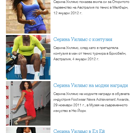
Серина Уилямс показва екипа си за Откритото
първенство на Австралия по тенис в Мелбърн,
12 януари 2012 г.
Серина Уилямс с контузия
Серина Уилямс, след като е претърпяла
контузия в мач от тенис турнира в Брисбейн,
Австралия, 4 януари 2012 г.
Серина Уилямс на модни награди
Серина Уилямс на модните награди в обувната
индустрия Footwear News Achievement Awards,
29 ноември 2011 г., в Музея на съвременното
изкуство в Ню Йорк
Серина Уилямс в Ел Ей