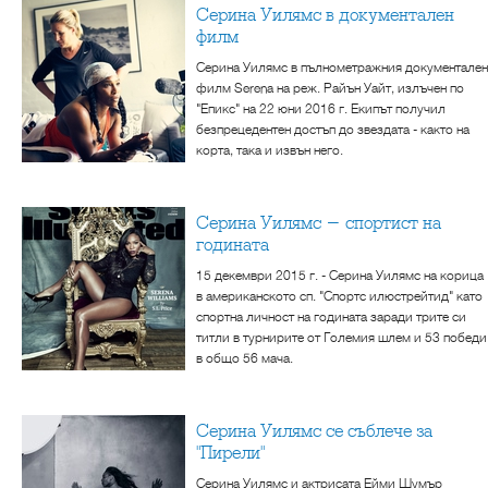
Серина Уилямс в документален
филм
Серина Уилямс в пълнометражния документален
филм Serena на реж. Райън Уайт, излъчен по
"Епикс" на 22 юни 2016 г. Екипът получил
безпрецедентен достъп до звездата - както на
корта, така и извън него.
Серина Уилямс - спортист на
годината
15 декември 2015 г. - Серина Уилямс на корица
в американското сп. "Спортс илюстрейтид" като
спортна личност на годината заради трите си
титли в турнирите от Големия шлем и 53 победи
в общо 56 мача.
Серина Уилямс се съблече за
"Пирели"
Серина Уилямс и актрисата Ейми Шумър