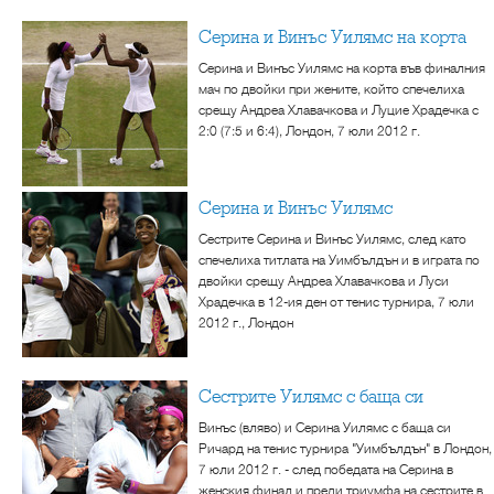
Серина и Винъс Уилямс на корта
Серина и Винъс Уилямс на корта във финалния
мач по двойки при жените, който спечелиха
срещу Андреа Хлавачкова и Луцие Храдечка с
2:0 (7:5 и 6:4), Лондон, 7 юли 2012 г.
Серина и Винъс Уилямс
Сестрите Серина и Винъс Уилямс, след като
спечелиха титлата на Уимбълдън и в играта по
двойки срещу Андреа Хлавачкова и Луси
Храдечка в 12-ия ден от тенис турнира, 7 юли
2012 г., Лондон
Сестрите Уилямс с баща си
Винъс (вляво) и Серина Уилямс с баща си
Ричард на тенис турнира "Уимбълдън" в Лондон,
7 юли 2012 г. - след победата на Серина в
женския финал и преди триумфа на сестрите в