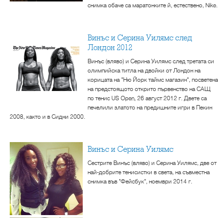
снимка обаче са маратонките й, естествено, Nike.
Винъс и Серина Уилямс след
Лондон 2012
Винъс (вляво) и Серина Уилямс след третата си
олимпийска титла на двойки от Лондон на
корицата на "Ню Йорк таймс магазин", посветена
на предстоящото открито първенство на САЩ
по тенис US Open, 26 август 2012 г. Двете са
печелили златото на предишните игри в Пекин
2008, както и в Сидни 2000.
Винъс и Серина Уилямс
Сестрите Винъс (вляво) и Серина Уилямс, две от
най-добрите тенисистки в света, на съвместна
снимка във "Фейсбук", ноември 2014 г.