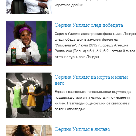
играта по двойки
Серина Уилямс след победата
Серина Уилямс дава пресконференция в Лондон
след победата си в женския финал на
"Уимбълдън", 7 юли 2012 г., срещу Агнешка
Радванска (Полша) с 6:1, 5:7, 6:2 - петата й титла
от тенис турнира в Лондон
Серина Уилямс на корта и извън
него
Една от световните топтенисистки съумява да
поддържа стила си и на корта, и по червения
килим. Разгледай още снимки от светските й
появи напоследък
Серина Уилямс в лилаво