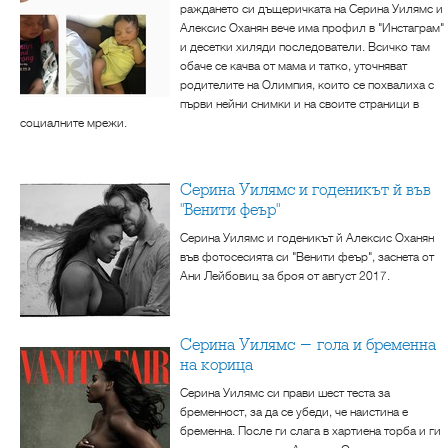
раждането си дъщеричката на Серина Уилямс и
Алексис Оханян вече има профил в "Инстаграм"
и десетки хиляди последователи. Всичко там
обаче се качва от мама и татко, уточняват
родителите на Олимпия, които се похвалиха с
първи нейни снимки и на своите страници в
социалните мрежи.
Серина Уилямс и годеникът й във
"Венити феър"
Серина Уилямс и годеникът й Алексис Оханян
във фотосесията си "Венити феър", заснета от
Ани Лейбовиц за броя от август 2017.
Серина Уилямс - гола и бременна
на корица
Серина Уилямс си прави шест теста за
бременност, за да се убеди, че наистина е
бременна. После ги слага в хартиена торба и ги