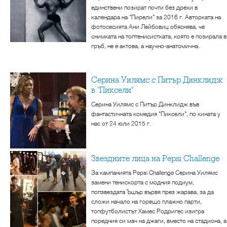
единствени позират почти без дрехи в
календара на "Пирели" за 2016 г. Авторката на
фотосесията Ани Лейбовиц обяснява, че
снимката на топтенисистката, която е позирала в
гръб, не е актова, а научно-анатомична.
Серина Уилямс с Питър Динклидж
в "Пиксели"
Серина Уилямс с Питър Динклидж във
фантастичната комедия "Пиксели", по кината у
нас от 24 юли 2015 г.
Звездните лица на Pepsi Challenge
За кампанията Pepsi Challenge Серина Уилямс
замени тенискорта с модния подиум,
попзвездата Ъшър вървя през жарава, за да
сложи начало на горещо плажно парти,
топфутболистът Хамес Родригес изигра
поредния си мач на джаги, вместо на стадиона, а