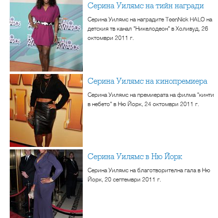
Серина Уилямс на тийн награди
Серина Уилямс на наградите TeenNick HALO на
детския тв канал "Никелодеон" в Холивуд, 26
октомври 2011 г.
Серина Уилямс на кинопремиера
Серина Уилямс на премиерата на филма "кинти
в небето" в Ню Йорк, 24 октомври 2011 г.
Серина Уилямс в Ню Йорк
Серина Уилямс на благотворителна гала в Ню
Йорк, 20 септември 2011 г.