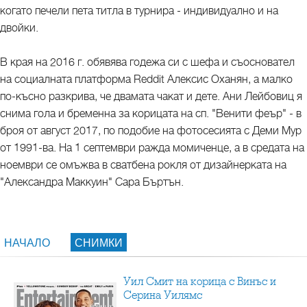
когато печели пета титла в турнира - индивидуално и на
двойки.
В края на 2016 г. обявява годежа си с шефа и съосновател
на социалната платформа Reddit Алексис Оханян, а малко
по-късно разкрива, че двамата чакат и дете. Ани Лейбовиц я
снима гола и бременна за корицата на сп. "Венити феър" - в
броя от август 2017, по подобие на фотосесията с Деми Мур
от 1991-ва. На 1 септември ражда момиченце, а в средата на
ноември се омъжва в сватбена рокля от дизайнерката на
"Александра Маккуин" Сара Бъртън.
НАЧАЛО
СНИМКИ
Уил Смит на корица с Винъс и
Серина Уилямс