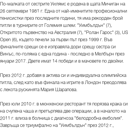
По-малката от сестрите Уилямс е родена в щата Мичиган на
26 септември 1981 г. Една от най-именитите професионални
тенисистки през последните години, тя има рекорден брой
титли в турнирите от Големия шлем: "Уимбълдън" (7),
Откритото първенство на Австралия (7), "Ролан Гарос" (3), US
Open (6), където печели за първи път през 1999 г. Във
финалните срещи се е изправяла дори срещу сестра си
Винъс, по-голяма с една година - последно в Мелбърн през
януари 2017. Двете имат 14 победи и в мачовете по двойки.
През 2012 г. добавя в актива си и индивидуална олимпийска
титла, след като във финала на игрите в Лондон преодолява
с лекота рускинята Мария Шарапова.
През юли 2010 г. в мюнхенски ресторант тя порязва крака си
на счупена чаша и претърпява две операции, а в началото на
2011 г. влиза в болница с диагноза "белодробна емболия".
Завръща се триумфално на "Уимбълдън" през 2012 г.,