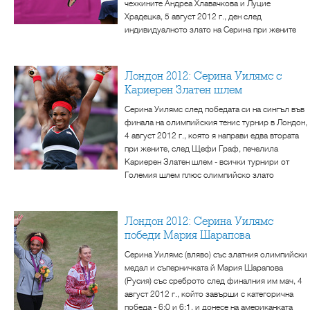
чехкините Андреа Хлавачкова и Луцие
Храдецка, 5 август 2012 г., ден след
индивидуалното злато на Серина при жените
Лондон 2012: Серина Уилямс с
Кариерен Златен шлем
Серина Уилямс след победата си на сингъл във
финала на олимпийския тенис турнир в Лондон,
4 август 2012 г., която я направи едва втората
при жените, след Щефи Граф, печелила
Кариерен Златен шлем - всички турнири от
Големия шлем плюс олимпийско злато
Лондон 2012: Серина Уилямс
победи Мария Шарапова
Серина Уилямс (вляво) със златния олимпийски
медал и съперничката й Мария Шарапова
(Русия) със среброто след финалния им мач, 4
август 2012 г., който завърши с категорична
победа - 6:0 и 6:1, и донесе на американката