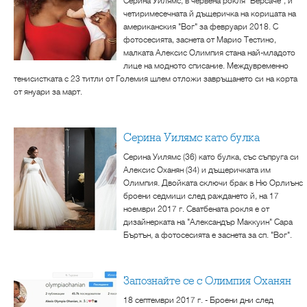
Серина Уилямс, в червена рокля "Версаче", и
четиримесечната й дъщеричка на корицата на
американския "Вог" за февруари 2018. С
фотосесията, заснета от Марио Тестино,
малката Алексис Олимпия стана най-младото
лице на модното списание. Междувременно
тенисистката с 23 титли от Големия шлем отложи завръщането си на корта
от януари за март.
Серина Уилямс като булка
Серина Уилямс (36) като булка, със съпруга си
Алексис Оханян (34) и дъщеричката им
Олимпия. Двойката сключи брак в Ню Орлиънс
броени седмици след раждането й, на 17
ноември 2017 г. Сватбената рокля е от
дизайнерката на "Александър Маккуин" Сара
Бъртън, а фотосесията е заснета за сп. "Вог".
Запознайте се с Олимпия Оханян
18 септември 2017 г. - Броени дни след