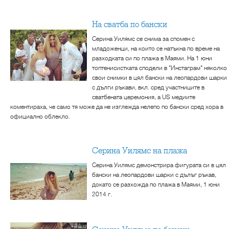
На сватба по бански
Серина Уилямс се снима за спомен с
младоженци, на които се натъкна по време на
разходката си по плажа в Маями. На 1 юни
топтенисистката сподели в "Инстаграм" няколко
свои снимки в цял бански на леопардови шарки
с дълги ръкави, вкл. сред участниците в
сватбената церемония, а US медиите
коментираха, че само тя може да не изглежда нелепо по бански сред хора в
официално облекло.
Серина Уилямс на плажа
Серина Уилямс демонстрира фигурата си в цял
бански на леопардови шарки с дълъг ръкав,
докато се разхожда по плажа в Маями, 1 юни
2014 г.