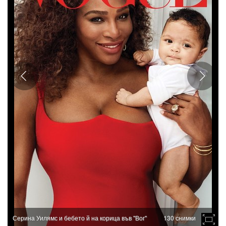
Серина Уилямс и бебето й на корица във "Вог"
130 снимки