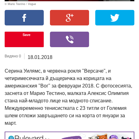
© Mario Testino / Vogue
Save
Видяно 0
18.01.2018
Серина Уилямс, в червена рокля "Версаче", и
четиримесечната й дъщеричка на корицата на
американския "Вог" за февруари 2018. С фотосесията,
заснета от Марио Тестино, малката Алексис Олимпия
стана най-младото лице на модното списание.
Междувременно тенисистката с 23 титли от Големия
шлем отложи завръщането си на корта от януари за
март.