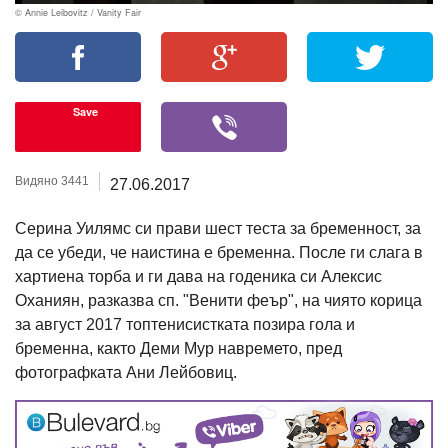
© Annie Leibovitz / Vanity Fair
Save
Видяно 3441
27.06.2017
Серина Уилямс си прави шест теста за бременност, за
да се убеди, че наистина е бременна. После ги слага в
хартиена торба и ги дава на годеника си Алексис
Оханиян, разказва сп. "Венити феър", на чиято корица
за август 2017 топтенисистката позира гола и
бременна, както Деми Мур навремето, пред
фотографката Ани Лейбовиц.