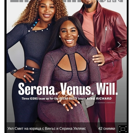
Уил Смит на корица с Винъс и Серина Уилямс
42 снимки