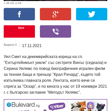
© AB+DM за EW
Save
Видяно 0
17.11.2021
Уил Смит на декемврийската корица на сп.
"Ентъртейнмънт уикли" със сестрите Винъс (седнала) и
Серина Уилямс по повод биографичния игрален филм
за техния баща и треньор "Крал Ричард", където той
изпълнява главната роля. Лентата, която вече се
спряга за "Оскар", е по кината у нас от 19 ноември 2021
г. с българско заглавие "Методът Уилямс".