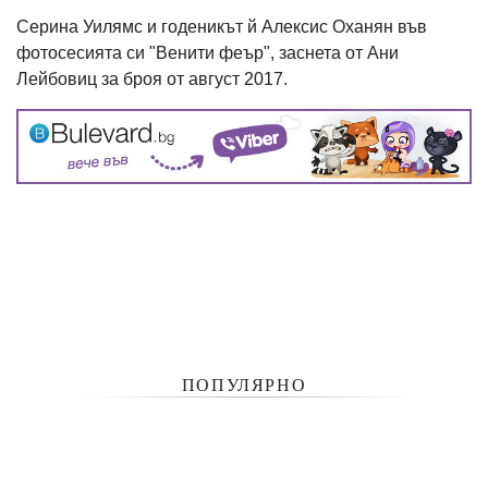
Серина Уилямс и годеникът й Алексис Оханян във
фотосесията си "Венити феър", заснета от Ани
Лейбовиц за броя от август 2017.
ПОПУЛЯРНО