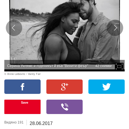
Серина Уилямс и годеникът й във "Венити феър"
42 снимки
© Annie Leibovitz / Vanity Fair
Save
Видяно 191
28.06.2017