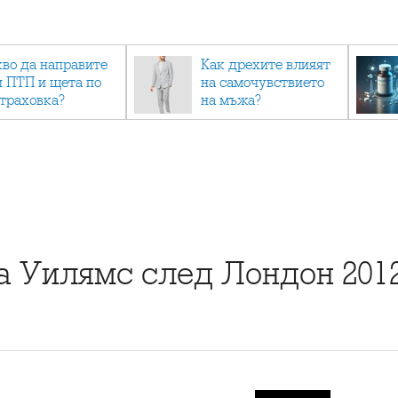
кво да направите
Как дрехите влияят
и ПТП и щета по
на самочувствието
страховка?
на мъжа?
а Уилямс след Лондон 201