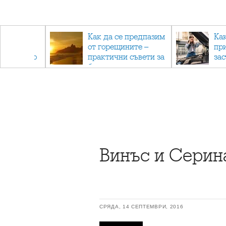
рез
Как да се предпазим
Ка
 - с
от горещините –
пр
ри отново
практични съвети за
за
та
безопасно лято
Винъс и Серин
СРЯДА, 14 СЕПТЕМВРИ, 2016