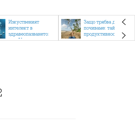
Изкуственият
Защо трябва да си
интелект в
почиваме: тайната на
здравеопазването:
продуктивността,
как AI променя
здравето и добрия
медицината
живот.
2