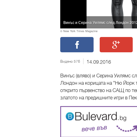
Винъс и Серина Уилямс след Лондон 201
© New York Times Magazine
Видяно 576
14.09.2016
Винъс (вляво) и Серина Уилямс сл
Лондон на корицата на "Ню Йорк 
открито първенство на САЩ по тен
златото на предишните игри в Пек