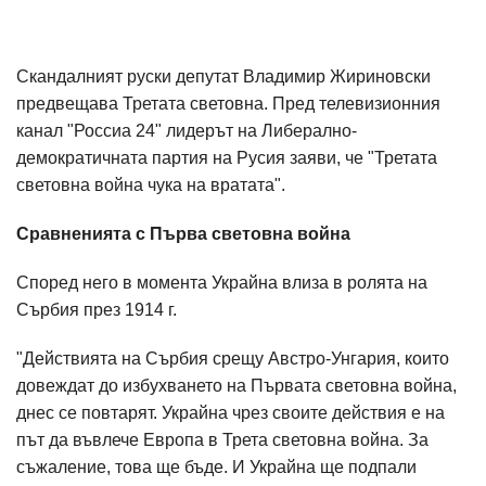
Скандалният руски депутат Владимир Жириновски
предвещава Третата световна. Пред телевизионния
канал "Россиа 24" лидерът на Либерално-
демократичната партия на Русия заяви, че "Третата
световна война чука на вратата".
Сравненията с Първа световна война
Според него в момента Украйна влиза в ролята на
Сърбия през 1914 г.
"Действията на Сърбия срещу Австро-Унгария, които
довеждат до избухването на Първата световна война,
днес се повтарят. Украйна чрез своите действия е на
път да въвлече Европа в Трета световна война. За
съжаление, това ще бъде. И Украйна ще подпали