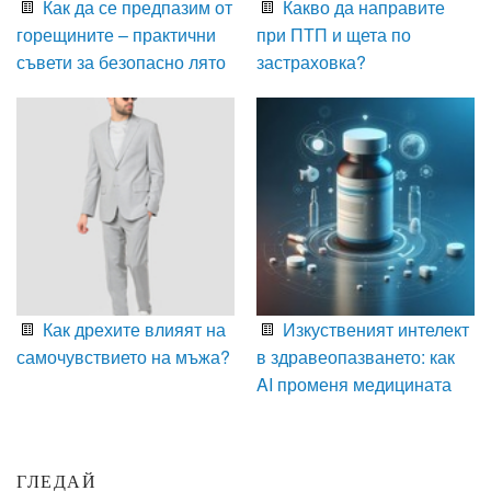
Как да се предпазим от
Какво да направите
горещините – практични
при ПТП и щета по
съвети за безопасно лято
застраховка?
Как дрехите влияят на
Изкуственият интелект
самочувствието на мъжа?
в здравеопазването: как
AI променя медицината
ГЛЕДАЙ