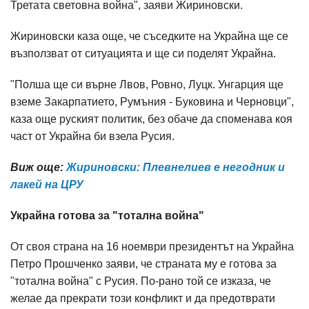
Третата световна война", заяви Жириновски.
Жириновски каза още, че съседките на Украйна ще се
възползват от ситуацията и ще си поделят Украйна.
"Полша ще си върне Лвов, Ровно, Луцк. Унгарция ще
вземе Закарпатието, Румъния - Буковина и Черновци",
каза още руският политик, без обаче да споменава коя
част от Украйна би взела Русия.
Виж още:
Жириновски: Плевнелиев е негодник и
лакей на ЦРУ
Украйна готова за "тотална война"
От своя страна на 16 ноември президентът на Украйна
Петро Прошченко заяви, че страната му е готова за
"тотална война" с Русия. По-рано той се изказа, че
желае да прекрати този конфликт и да предотврати