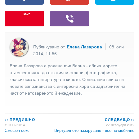
Save
Публикувано от
Елена Лазарова
08 юли
2014, 11:56
Елена Лазарова е родена във Варна - обича морето,
пътешествията до екзотични страни, фотографията,
класическата литература и киното. Социалният живот и
новите запознанства с интересни хора са задължителна
част от натовареното й ежедневие.
<<
ПРЕДИШНО
СЛЕДВАЩО
>>
19 Юни 2014
22 Февруари 2012
Смешен секс
Виртуалното пазаруване - все по-мобилно