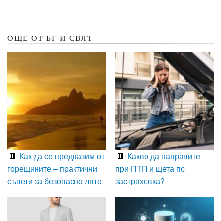
ОЩЕ ОТ БГ И СВЯТ
Как да се предпазим от
Какво да направите
горещините – практични
при ПТП и щета по
съвети за безопасно лято
застраховка?