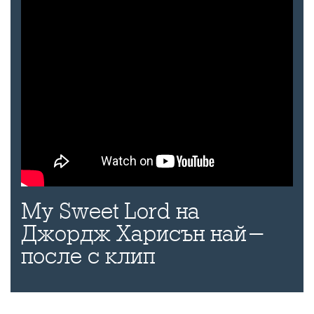
My Sweet Lord на
Джордж Харисън най-
после с клип