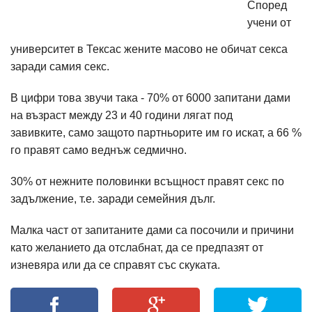
Според
учени от
университет в Тексас жените масово не обичат секса
заради самия секс.
В цифри това звучи така - 70% от 6000 запитани дами
на възраст между 23 и 40 години лягат под
завивките, само защото партньорите им го искат, а 66 %
го правят само веднъж седмично.
30% от нежните половинки всъщност правят секс по
задължение, т.е. заради семейния дълг.
Малка част от запитаните дами са посочили и причини
като желанието да отслабнат, да се предпазят от
изневяра или да се справят със скуката.