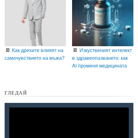
Как дрехите влияят на
Изкуственият интелект
самочувствието на мъжа?
в здравеопазването: как
AI променя медицината
ГЛЕДАЙ