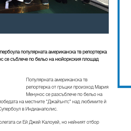
упербоула популярната американска тв репортерка
с се съблече по бельо на нюйоркския площад
Популярната американска тв
репортерка от гръцки произход Мария
Менунос се разсъблече по бельо на
победата на местните "Джайънтс" над любимите й
Супербоул в Индианаполис.
колегата си Ей Джей Калоуей, но нейният отбор