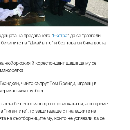
одещата на предаването "
Екстра
" да се "разголи
 бикините на "Джайънтс" и без това си бяха доста
 на нюйоркския й кореспондент щеше да му се
 мажоретка.
 Бюндхен, чийто съпруг Том Брейди, играещ в
американския футбол.
света бе неотлъчно до половинката си, а по време
а "гигантите", го защитаваше от нападките на
а на съотборниците му, които не успявали да се