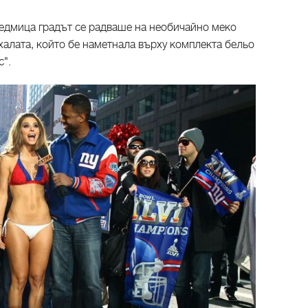
седмица градът се радваше на необичайно меко
халата, който бе наметнала върху комплекта бельо
с".