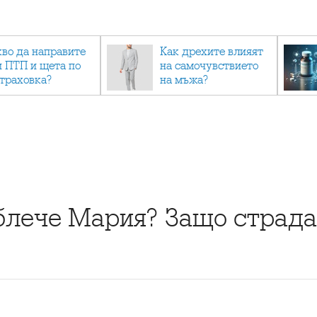
кво да направите
Как дрехите влияят
и ПТП и щета по
на самочувствието
страховка?
на мъжа?
блече Мария? Защо страд