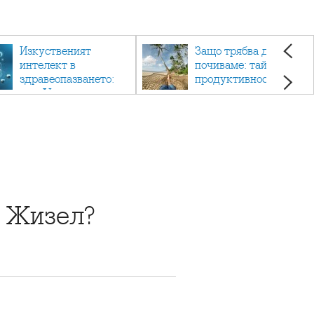
Изкуственият
Защо трябва да си
интелект в
почиваме: тайната на
здравеопазването:
продуктивността,
как AI променя
здравето и добрия
медицината
живот.
а Жизел?