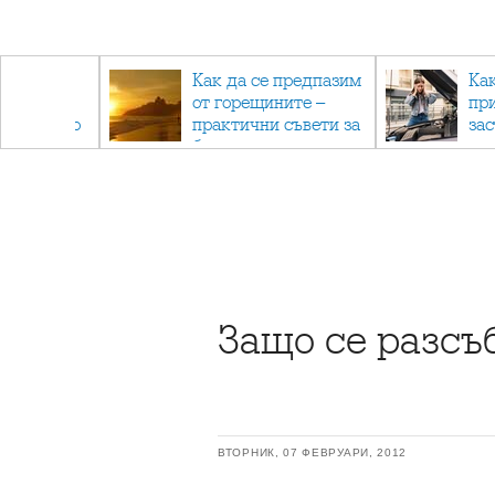
рез
Как да се предпазим
Ка
 - с
от горещините –
пр
ри отново
практични съвети за
за
та
безопасно лято
Защо се разсъ
ВТОРНИК, 07 ФЕВРУАРИ, 2012