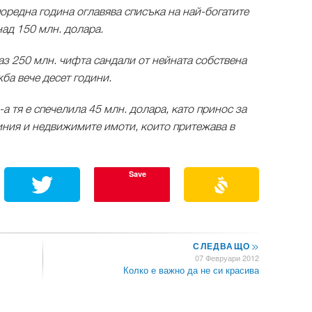
оредна година оглавява списъка на най-богатите
над 150 млн. долара.
наз 250 млн. чифта сандали от нейната собствена
жба вече десет години.
а тя е спечелила 45 млн. долара, като принос за
иния и недвижимите имоти, които притежава в
Save
СЛЕДВАЩО
>>
07 Февруари 2012
Колко е важно да не си красива