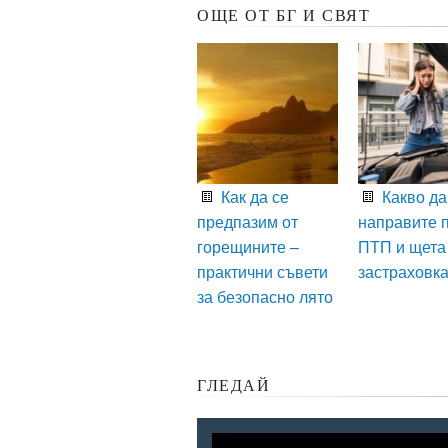
ОЩЕ ОТ БГ И СВЯТ
Как да се
Какво да
предпазим от
направите 
горещините –
ПТП и щета
практични съвети
застраховк
за безопасно лято
ГЛЕДАЙ