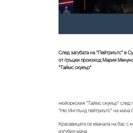
След загубата на "Пейтриътс" в С
от гръцки произход Мария Менуно
"Таймс скуеър"
нюйоркския "Таймс скуеър" след 
"Ню Инглънд пейтриътс" на мача 
Красавицата се хванала на бас с 
изгубил мача.