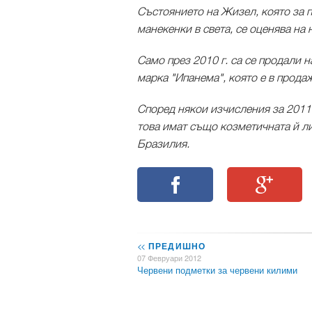
Състоянието на Жизел, която за п
манекенки в света, се оценява на 
Само през 2010 г. са се продали 
марка "Ипанема", която е в прода
Според някои изчисления за 2011-
това имат също козметичната й л
Бразилия.
<<
ПРЕДИШНО
07 Февруари 2012
Червени подметки за червени килими