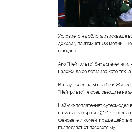
Условието на облога изискваше в
докрай", припомнят US медии - но
оскъдни.
Ако "Пейтриътс" бяха спечелили,
наложи да се дегизира като тяхна
В траур след загубата бе и Жизел
"Пейтриътс", е сред звездите на 
Най-скъпоплатеният супермодел в 
на мача, завършил 21:17 в полза н
феновете и коментираше действият
възползват от пасовете му.