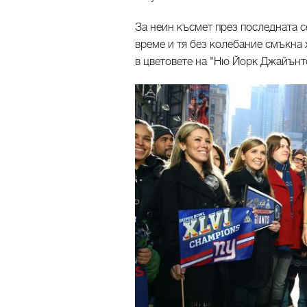
За неин късмет през последната 
време и тя без колебание смъкна 
в цветовете на "Ню Йорк Джайънт