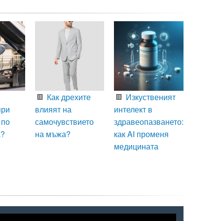
Как дрехите
Изкуственият
при
влияят на
интелект в
 по
самочувствието
здравеопазването:
а?
на мъжа?
как AI променя
медицината