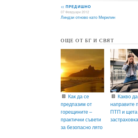
<<
ПРЕДИШНО
07 Февруари 2012
Линдзи отново като Мерилин
ОЩЕ ОТ БГ И СВЯТ
Как да се
Какво да
предпазим от
направите 
горещините –
ПТП и щета
практични съвети
застраховк
за безопасно лято