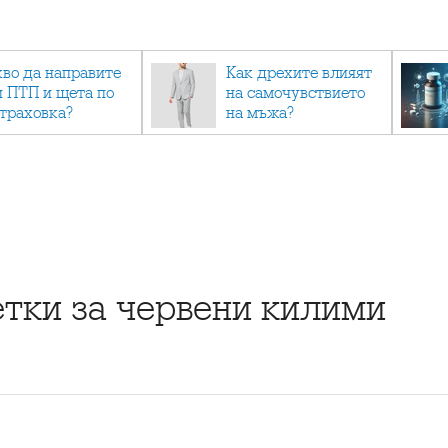
кво да направите
Как дрехите влияят
и ПТП и щета по
на самочувствието
страховка?
на мъжа?
тки за червени килими