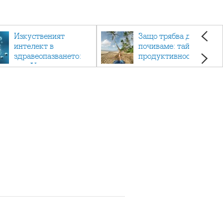
Изкуственият
Защо трябва да си
интелект в
почиваме: тайната на
здравеопазването:
продуктивността,
как AI променя
здравето и добрия
медицината
живот.