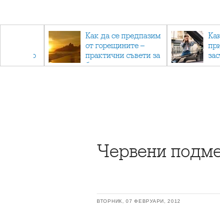
рез
Как да се предпазим
Ка
 - с
от горещините –
пр
ри отново
практични съвети за
за
та
безопасно лято
Червени подме
ВТОРНИК, 07 ФЕВРУАРИ, 2012