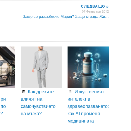
СЛЕДВАЩО
>>
07 Февруари 2012
Защо се разсъблече Мария? Защо страда Жи…
Как дрехите
Изкуственият
при
влияят на
интелект в
 по
самочувствието
здравеопазването:
а?
на мъжа?
как AI променя
медицината