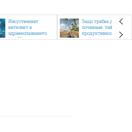
Изкуственият
Защо трябва да си
интелект в
почиваме: тайната на
здравеопазването:
продуктивността,
как AI променя
здравето и добрия
медицината
живот.