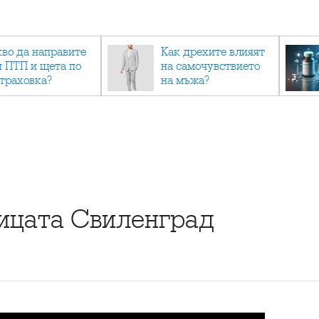
кво да направите
Как дрехите влияят
и ПТП и щета по
на самочувствието
страховка?
на мъжа?
ицата Свиленград