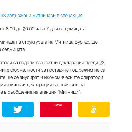
о 33 задържани митничари в спецакция
т 8.00 до 20.00 часа 7 дни в седмицата.
минават в структурата на Митница Бургас, ще
в седмицата.
ратори са подали транзитни декларации преди 23
еските формалности за поставяне под режим не са
ите ще се анулират и икономическите оператори
 митнически декларации с новия код на
ва в съобщение на агенция "Митници".
Save