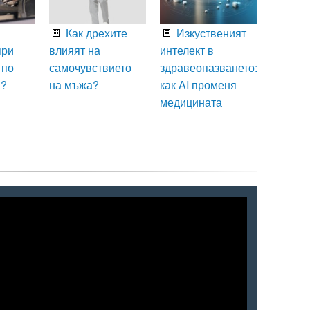
Как дрехите
Изкуственият
при
влияят на
интелект в
 по
самочувствието
здравеопазването:
а?
на мъжа?
как AI променя
медицината