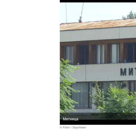
Митница
© Flickr / Doychinov