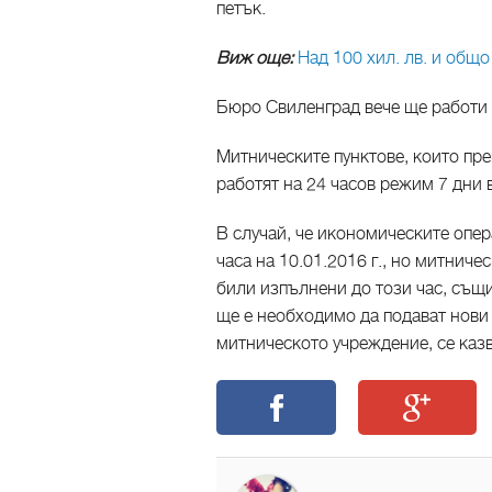
петък.
Виж още:
Над 100 хил. лв. и общ
Бюро Свиленград вече ще работи о
Митническите пунктове, които пре
работят на 24 часов режим 7 дни 
В случай, че икономическите опе
часа на 10.01.2016 г., но митнич
били изпълнени до този час, същ
ще е необходимо да подават нови
митническото учреждение, се каз