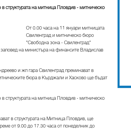
 в структурата на митница Пловдив - митническо
От 0.00 часа на 11 януари митницата
Свиленград и митническо бюро
"Свободна зона - Свиленград"
 е заповед на министъра на финансите Владислав
ндреево и жп гара Свиленград преминават в
Митническите бюра в Кърджали и Хасково ще бъдат
 в структурата на митница Пловдив - митническо
ават в структурата на Митница Пловдив, ще
реме от 9.00 до 17.30 часа от понеделник до