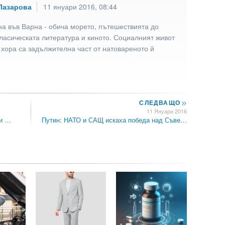
Лазарова
11 януари 2016, 08:44
а във Варна - обича морето, пътешествията до
ласическата литература и киното. Социалният живот
 хора са задължителна част от натовареното й
СЛЕДВАЩО
>>
11 Януари 2016
ди …
Путин: НАТО и САЩ искаха победа над Съве…