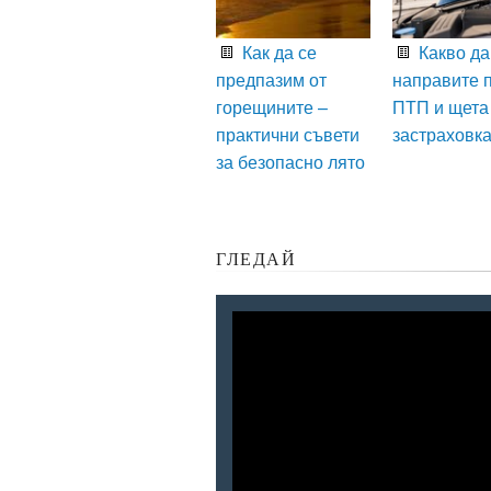
Как да се
Какво да
предпазим от
направите 
горещините –
ПТП и щета
практични съвети
застраховк
за безопасно лято
ГЛЕДАЙ