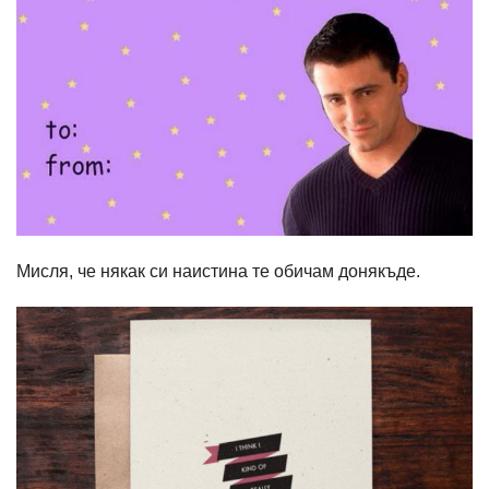
Мисля, че някак си наистина те обичам донякъде.