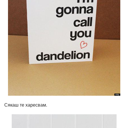
Сякаш те харесвам.