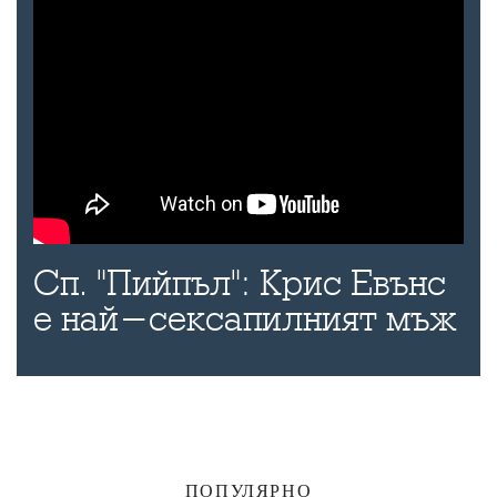
Сп. "Пийпъл": Крис Евънс
е най-сексапилният мъж
ПОПУЛЯРНО