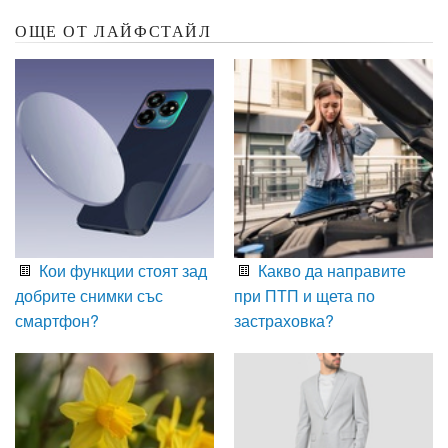
ОЩЕ ОТ ЛАЙФСТАЙЛ
Кои функции стоят зад
Какво да направите
добрите снимки със
при ПТП и щета по
смартфон?
застраховка?