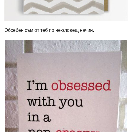
Обсебен съм от теб по не-зловещ начин.