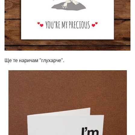
Ще те наричам "глухарче".