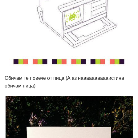
Обичам те повече от пица (А аз нааааааааааистина
обичам пица)