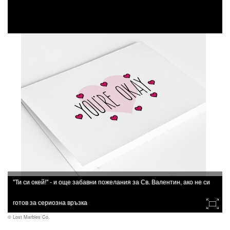
"Ти си окей!" - и още забавни пожелания за Св. Валентин, ако не си
готов за сериозна връзка
© Lost Marbles Co.