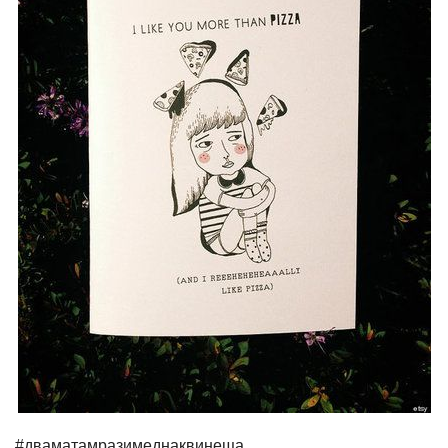
#дваматамразимеднаквинеща