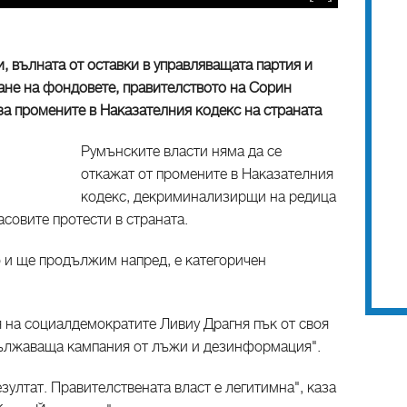
 вълната от оставки в управляващата партия и
ране на фондовете, правителството на Сорин
за промените в Наказателния кодекс на страната
Румънските власти няма да се
откажат от промените в Наказателния
кодекс, декриминализирщи на редица
совите протести в страната.
 и ще продължим напред, е категоричен
 на социалдемократите Ливиу Драгня пък от своя
дължаваща кампания от лъжи и дезинформация".
зултат. Правителствената власт е легитимна", каза