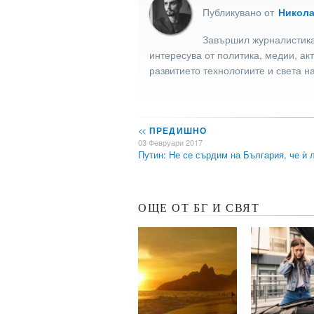
Публикувано от
Никол
Завършил журналистика
интересува от политика, медии, ак
развитието технологиите и света н
<<
ПРЕДИШНО
03 Февруари 2017
Путин: Не се сърдим на България, че ѝ
ОЩЕ ОТ БГ И СВЯТ