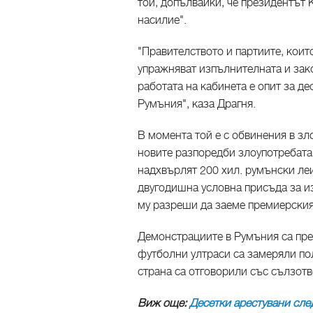
той, допълвайки, че президентът 
насилие".
"Правителството и партиите, коит
упражняват изпълнителната и зако
работата на кабинета е опит за д
Румъния", каза Драгня.
В момента той е с обвинения в зло
новите разпоредби злоупотребата 
надхвърлят 200 хил. румънски леи
двугодишна условна присъда за и
му разреши да заеме премиерския
Демонстрациите в Румъния са пре
футболни ултраси са замеряли пол
страна са отговорили със сълзотв
Виж още:
Десетки арестувани сле