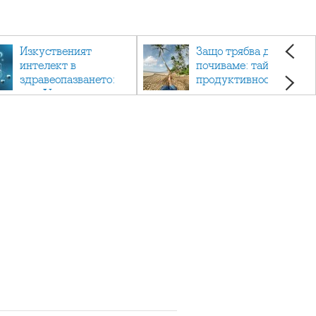
Изкуственият
Защо трябва да си
интелект в
почиваме: тайната на
здравеопазването:
продуктивността,
как AI променя
здравето и добрия
медицината
живот.