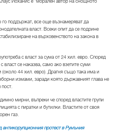
Клаус Йоханис е "морален автор на снощното
о го поддържат, все още възнамеряват да
нодателната власт. Всеки опит да се подрине
естабилизиране на върховенството на закона в
употреба с власт за сума от 24 хил. евро. Според
с власт се наказва, само ако взетите суми
 (около 44 хил. евро). Драгня също така има и
зборни измами, заради която държавният глава не
 пост.
димно мирни, въпреки че според властите групи
ицията с пиратки и бутилки. Властите от своя
орен газ.
д антикорупционния протест в Румъния