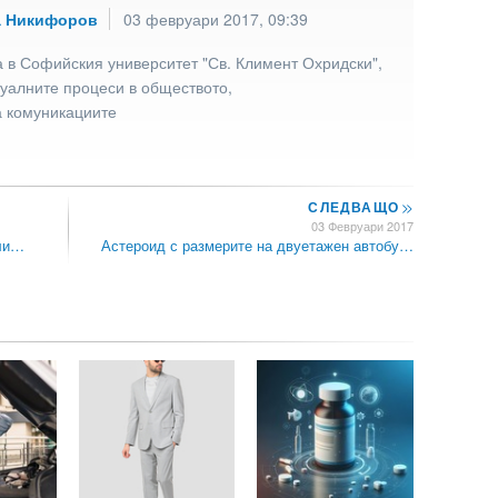
а Никифоров
03 февруари 2017, 09:39
 в Софийския университет "Св. Климент Охридски",
туалните процеси в обществото,
а комуникациите
СЛЕДВАЩО
>>
03 Февруари 2017
 ли…
Астероид с размерите на двуетажен автобу…