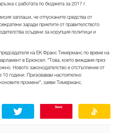
връзка с работата по бюджета за 2017 г.
сия заплаши, че отпусканите средства от
рекратени заради приетите от правителството
годетелства осъдени за корупция политици и
-председателя на ЕК Франс Тимерманс по време на
парламент в Брюксел. "Това, което виждаме през
ожно. Новото законодателство е отстъпление от
е 10 години. Призовавам настоятелно
аконовите промени", заяви Тимерманс.
Save