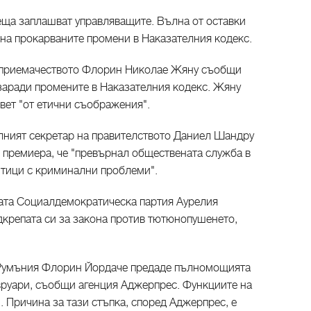
неща заплашват управляващите. Вълна от оставки
на прокарваните промени в Наказателния кодекс.
дприемачеството Флорин Николае Жяну съобщи
 заради промените в Наказателния кодекс. Жяну
ъвет "от етични съображения".
алният секретар на правителството Даниел Шандру
и премиера, че "превърнал обществената служба в
итици с криминални проблеми".
ата Социалдемократическа партия Аурелия
одкрепата си за закона против тютюнопушенето,
 Румъния Флорин Йордаче предаде пълномощията
евруари, съобщи агенция Аджерпрес. Функциите на
 Причина за тази стъпка, според Аджерпрес, е