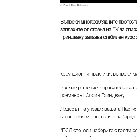
© Dan Mihai Balanescu
Въпреки многохилядните протести,
заплахите от страна на ЕК за спи
Гриндеану запазва стабилен курс 
корупционни практики, въпреки ма
Взехме решение в правителството
премиерът Сорин Гриндеану.
Лидерът на управляващата Партия
страна обяви протестите за "про
"ПСД спечели изборите с голям ре