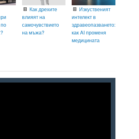
Как дрехите
Изкуственият
при
влияят на
интелект в
 по
самочувствието
здравеопазването:
а?
на мъжа?
как AI променя
медицината