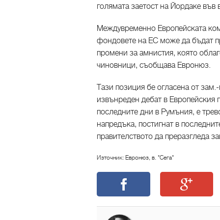
голямата заетост на Йордаке във 
Междувременно Европейската коми
фондовете на ЕС може да бъдат п
промени за амнистия, която обла
чиновници, съобщава Евронюз.
Тази позиция бе огласена от зам.
извънреден дебат в Европейския 
последните дни в Румъния, е трев
напредъка, постигнат в последнит
правителството да преразгледа з
Източник: Евронюз, в. "Сега"