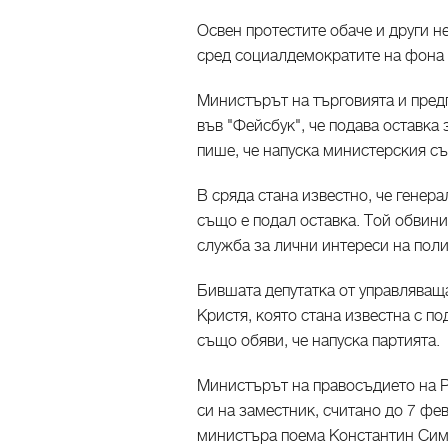
Освен протестите обаче и други 
сред социалдемократите на фона 
Министърът на търговията и пре
във "Фейсбук", че подава оставка
пише, че напуска министерския с
В сряда стана известно, че генер
също е подал оставка. Той обвин
служба за лични интереси на пол
Бившата депутатка от управляващ
Кристя, която стана известна с п
също обяви, че напуска партията.
Министърът на правосъдието на
си на заместник, считано до 7 ф
министъра поема Константин Сим.