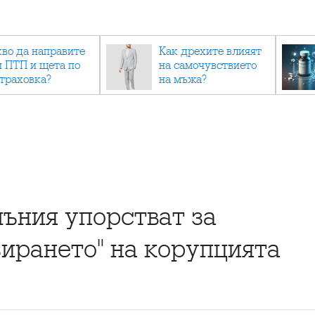
кво да направите
Как дрехите влияят
и ПТП и щета по
на самочувствието
страховка?
на мъжа?
мъния упорстват за
ирането" на корупцията