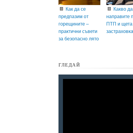
Как да се
Какво да
предпазим от
направите 
горещините –
ПТП и щета
практични съвети
застраховк
за безопасно лято
ГЛЕДАЙ