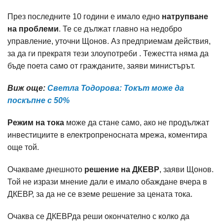
През последните 10 години е имало едно
натрупване
на проблеми
. Те се дължат главно на недобро
управление, уточни Щонов. Аз предприемам действия,
за да ги прекратя тези злоупотреби . Тежестта няма да
бъде поета само от гражданите, заяви министърът.
Виж още:
Светла Тодорова: Токът може да
поскъпне с 50%
Режим на тока
може да стане само, ако не продължат
инвестициите в електропреносната мрежа, коментира
още той.
Очакваме днешното
решение на ДКЕВР
, заяви Щонов.
Той не изрази мнение дали е имало обаждане вчера в
ДКЕВР, за да не се вземе решение за цената тока.
Очаква се ДКЕВРда реши окончателно с колко да