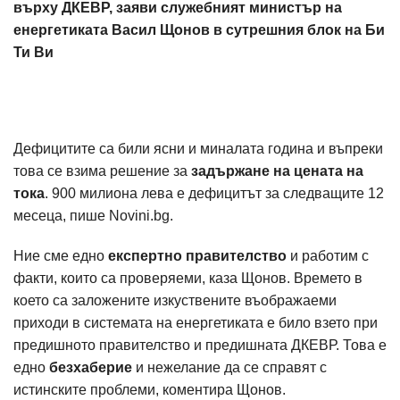
върху ДКЕВР, заяви служебният министър на
енергетиката Васил Щонов в сутрешния блок на Би
Ти Ви
Дефицитите са били ясни и миналата година и въпреки
това се взима решение за
задържане на цената на
тока
. 900 милиона лева е дефицитът за следващите 12
месеца, пише Novini.bg.
Ние сме едно
експертно правителство
и работим с
факти, които са проверяеми, каза Щонов. Времето в
което са заложените изкуствените въображаеми
приходи в системата на енергетиката е било взето при
предишното правителство и предишната ДКЕВР. Това е
едно
безхаберие
и нежелание да се справят с
истинските проблеми, коментира Щонов.