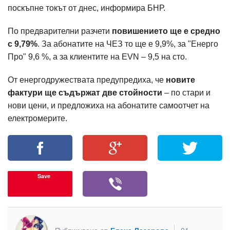
поскъпне токът от днес, информира БНР.
По предварителни разчети
повишението ще е средно
с 9,79%
. За абонатите на ЧЕЗ то ще е 9,9%, за "Енерго
Про" 9,6 %, а за клиентите на EVN – 9,5 на сто.
От енергодружествата предупредиха, че
новите
фактури ще съдържат две стойности
– по стари и
нови цени, и предложиха на абонатите самоотчет на
електромерите.
Save
Публикувано от
Елена Лазарова
01