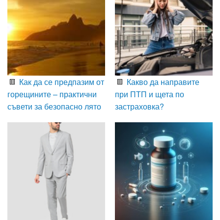
Как да се предпазим от
Какво да направите
горещините – практични
при ПТП и щета по
съвети за безопасно лято
застраховка?