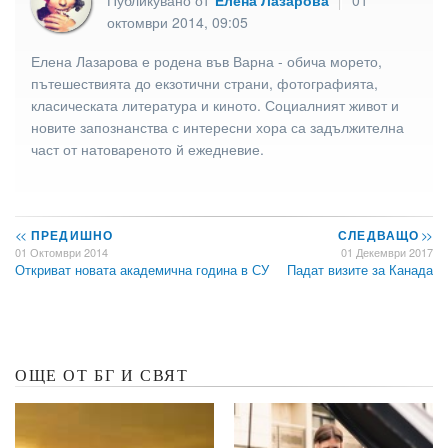
октомври 2014, 09:05
Елена Лазарова е родена във Варна - обича морето,
пътешествията до екзотични страни, фотографията,
класическата литература и киното. Социалният живот и
новите запознанства с интересни хора са задължителна
част от натовареното й ежедневие.
<<
ПРЕДИШНО
СЛЕДВАЩО
>>
01 Октомври 2014
01 Декември 2017
Откриват новата академична година в СУ
Падат визите за Канада
ОЩЕ ОТ БГ И СВЯТ