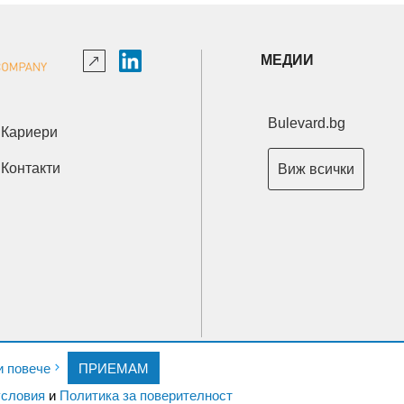
МЕДИИ
Bulevard.bg
Кариери
Контакти
Виж всички
Copyright © 2026 Ксениум ООД. Всички права запазени.
и повече
ПРИЕМАМ
Developed by
XeniumCompany.com
словия
и
Политика за поверителност