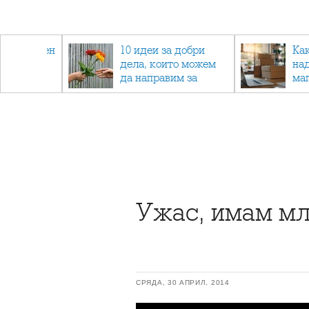
 - намален
10 идеи за добри
Ка
спортни
дела, които можем
на
ия
да направим за
ма
напълно непознат
Ужас, имам мл
СРЯДА, 30 АПРИЛ, 2014