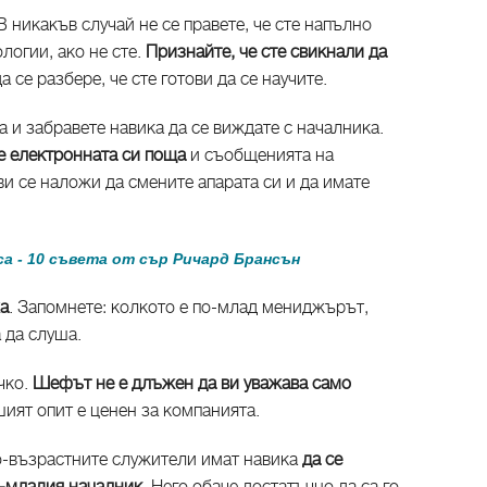
 никакъв случай не се правете, че сте напълно
логии, ако не сте.
Признайте, че сте свикнали да
да се разбере, че сте готови да се научите.
а и забравете навика да се виждате с началника.
е електронната си поща
и съобщенията на
и се наложи да смените апарата си и да имате
са - 10 съвета от сър Ричард Брансън
ха
. Запомнете: колкото е по-млад мениджърът,
 да слуша.
чко.
Шефът не е длъжен да ви уважава само
шият опит е ценен за компанията.
о-възрастните служители имат навика
да се