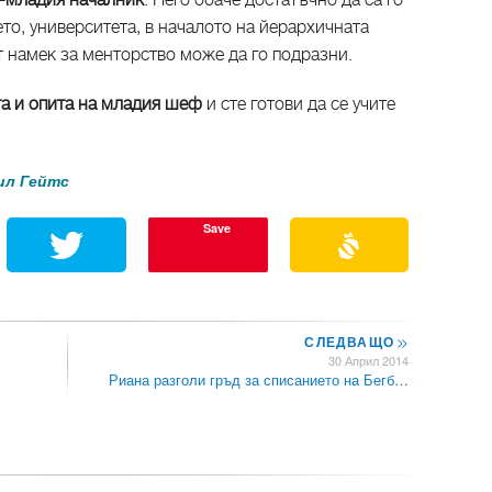
о-младия началник
. Него обаче достатъчно да са го
то, университета, в началото на йерархичната
т намек за менторство може да го подразни.
та и опита на младия шеф
и сте готови да се учите
ил Гейтс
Save
СЛЕДВАЩО
>>
30 Април 2014
Риана разголи гръд за списанието на Бегб…