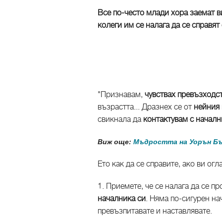
Все по-често млади хора заемат 
колеги им се налага да се справят
"Признавам,
чувствах превъзходс
възрастта... Дразнех се от
нейния 
свикнала да
контактувам с началн
Виж още:
Мъдростта на Уорън Б
Ето как да се справите, ако ви ог
1. Приемете, че се налага да се п
началника си
. Няма по-сигурен на
превъзпитавате и наставлявате.