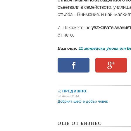
отнасят майчински/бащински с п
съветвали в семейството, училище
стълба... Внимание: и най-малкия
7. Покажете, че
уважавате знания
от него.
Виж още:
11 житейски урока от Б
<<
ПРЕДИШНО
30 Април 2014
Добрият шеф е добър човек
ОЩЕ ОТ БИЗНЕС