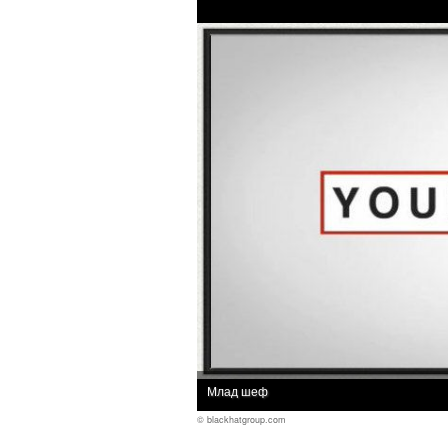
Млад шеф
© blackhatgroup.com