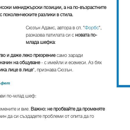
високи мениджърски позиции, а на по-възрастните
 с поколенческите разлики в стила.
Сюзън Адамс, автора в сп. "
Форбс
",
разказва патилата си с
новата по-
млада шефка
:
тво и даже леко презрение
само заради
начин на общуване
- с имейли и есемеси. Аз бях
ика лице в лице
", признава Сюзън.
ъфет
лави по-млад шеф:
ромените и вие.
Важно: не пробвайте да променяте
чин да си създадете проблеми от опита да го