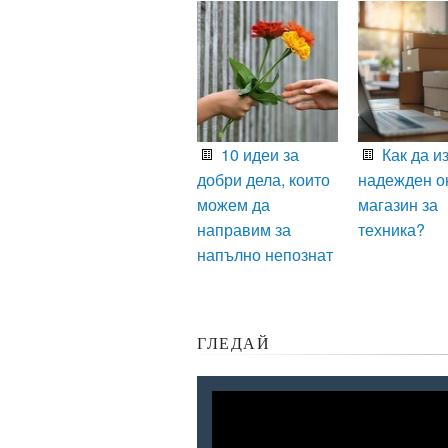
10 идеи за
Как да и
добри дела, които
надежден о
можем да
магазин за
направим за
техника?
напълно непознат
ГЛЕДАЙ