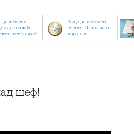
к да изберем
Защо да приемем
дежден онлайн
еврото: 10 ползи за
газин за техника?
хората и
икономиката
ад шеф!