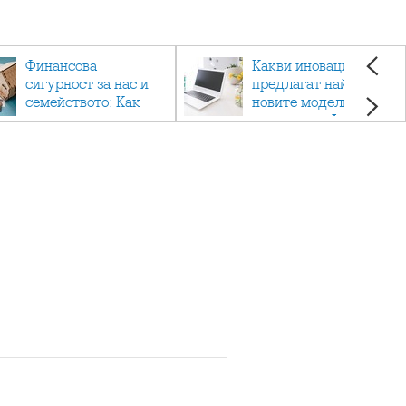
Финансова
Какви иновации
сигурност за нас и
предлагат най-
семейството: Как
новите модели
помагат
лаптопи на Acer?
застраховките?