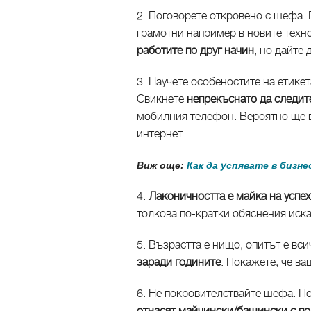
2. Поговорете откровено с шефа. В
грамотни например в новите техно
работите по друг начин
, но дайте 
3. Научете особеностите на етикет
Свикнете
непрекъснато да следит
мобилния телефон. Вероятно ще в
интернет.
Виж още:
Как да успявате в бизне
4.
Лаконичността е майка на успе
толкова по-кратки обяснения иска
5. Възрастта е нищо, опитът е вси
заради годините
. Покажете, че ва
6. Не покровителствайте шефа. П