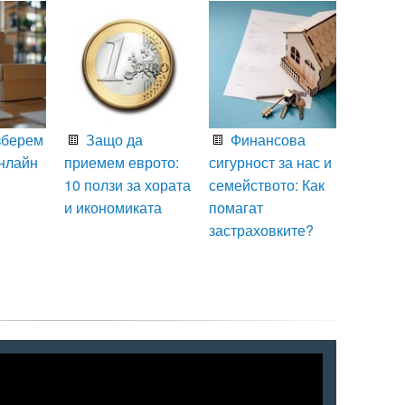
зберем
Защо да
Финансова
нлайн
приемем еврото:
сигурност за нас и
10 ползи за хората
семейството: Как
и икономиката
помагат
застраховките?