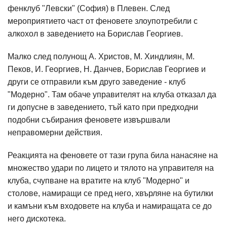
фенклуб "Левски" (София) в Плевен. След
мероприятието част от феновете злоупотребили с
алкохол в заведението на Борислав Георгиев.
Малко след полунощ А. Христов, М. Хиндлиян, М.
Пеков, И. Георгиев, Н. Данчев, Борислав Георгиев и
други се отправили към друго заведение - клуб
"Модерно". Там обаче управителят на клуба отказал да
ги допусне в заведението, тъй като при предходни
подобни събирания феновете извършвали
неправомерни действия.
Реакцията на феновете от тази група била нанасяне на
множество удари по лицето и тялото на управителя на
клуба, счупване на вратите на клуб "Модерно" и
столове, намиращи се пред него, хвърляне на бутилки
и камъни към входовете на клуба и намиращата се до
него дискотека.