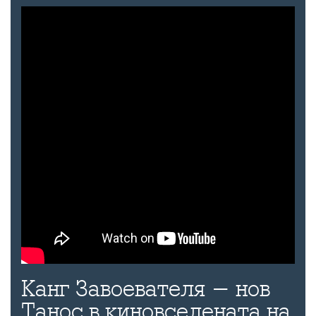
Канг Завоевателя - нов
Танос в киновселената на