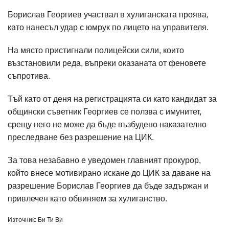
Борислав Георгиев участвал в хулиганската проява,
като нанесъл удар с юмрук по лицето на управителя.
На място пристигнали полицейски сили, които
възстановили реда, въпреки оказаната от феновете
съпротива.
Тъй като от деня на регистрацията си като кандидат за
общински съветник Георгиев се ползва с имунитет,
срещу него не може да бъде възбудено наказателно
преследване без разрешение на ЦИК.
За това незабавно е уведомен главният прокурор,
който внесе мотивирано искане до ЦИК за даване на
разрешение Борислав Георгиев да бъде задържан и
привлечен като обвиняем за хулиганство.
Източник: Би Ти Ви