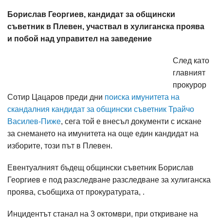
Борислав Георгиев, кандидат за общински
съветник в Плевен, участвал в хулиганска проява
и побой над управител на заведение
След като
главният
прокурор
Сотир Цацаров преди дни
поиска имунитета на
скандалния кандидат за общински съветник Трайчо
Василев-Пиже
, сега той е внесъл документи с искане
за снемането на имунитета на още един кандидат на
изборите, този път в Плевен.
Евентуалният бъдещ общински съветник Борислав
Георгиев е под разследване разследване за хулиганска
проява, съобщиха от прокуратурата, .
Инцидентът станал на 3 октомври, при откриване на