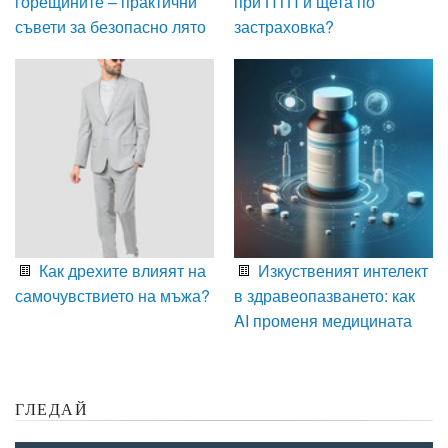
горещините – практични
при ПТП и щета по
съвети за безопасно лято
застраховка?
Как дрехите влияят на
Изкуственият интелект
самочувствието на мъжа?
в здравеопазването: как
AI променя медицината
ГЛЕДАЙ