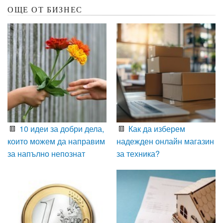
ОЩЕ ОТ БИЗНЕС
10 идеи за добри дела,
Как да изберем
които можем да направим
надежден онлайн магазин
за напълно непознат
за техника?