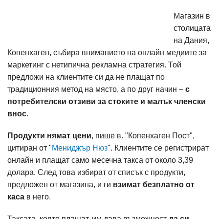
Магазин в
столицата
на Дания,
Копенхаген, събира вниманието на онлайн медиите за
маркетинг с нетипична рекламна стратегия. Той
предложи на клиентите си да не плащат по
традиционния метод на място, а по друг начин –
с
потребителски отзиви за стоките и малък членски
внос
.
Продукти нямат цени
, пише в. "Копенхаген Пост",
цитиран от "
Мениджър Нюз
". Клиентите се регистрират
онлайн и плащат само месечна такса от около 3,39
долара. След това избират от списък с продукти,
предложен от магазина, и ги
взимат безплатно от
каса
в него.
Таксата, която плащат, им дава възможност
да си