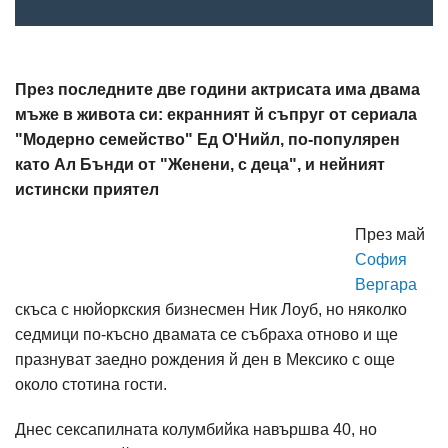
През последните две години актрисата има двама
мъже в живота си: екранният й съпруг от сериала
"Модерно семейство" Ед О'Нийл, по-популярен
като Ал Бънди от "Женени, с деца", и нейният
истински приятел
През май
София
Вергара
скъса с нюйоркския бизнесмен Ник Лоуб, но няколко
седмици по-късно двамата се събраха отново и ще
празнуват заедно рождения й ден в Мексико с още
около стотина гости.
Днес сексапилната колумбийка навършва 40, но