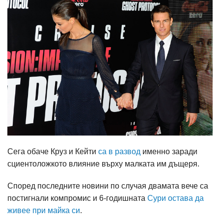
Сега обаче Круз и Кейти
са в развод
именно заради
сциентоложкото влияние върху малката им дъщеря.
Според последните новини по случая двамата вече са
постигнали компромис и 6-годишната
Сури остава да
живее при майка си
.