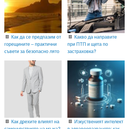
Как да се предпазим от
Какво да направите
горещините – практични
при ПТП и щета по
съвети за безопасно лято
застраховка?
Как дрехите влияят на
Изкуственият интелект
самочувствието на мъжа?
в здравеопазването: как