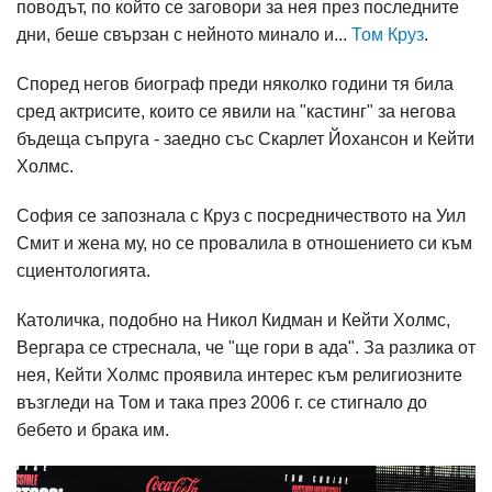
поводът, по който се заговори за нея през последните
дни, беше свързан с нейното минало и...
Том Круз
.
Според негов биограф преди няколко години тя била
сред актрисите, които се явили на "кастинг" за негова
бъдеща съпруга - заедно със Скарлет Йохансон и Кейти
Холмс.
София се запознала с Круз с посредничеството на Уил
Смит и жена му, но се провалила в отношението си към
сциентологията.
Католичка, подобно на Никол Кидман и Кейти Холмс,
Вергара се стреснала, че "ще гори в ада". За разлика от
нея, Кейти Холмс проявила интерес към религиозните
възгледи на Том и така през 2006 г. се стигнало до
бебето и брака им.