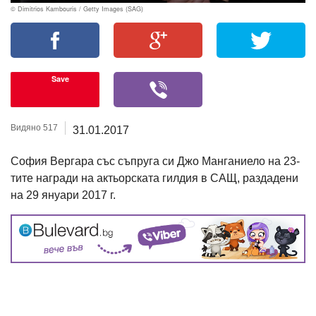
© Dimitrios Kambouris / Getty Images (SAG)
Save
Видяно 517
31.01.2017
София Вергара със съпруга си Джо Манганиело на 23-
тите награди на актьорската гилдия в САЩ, раздадени
на 29 януари 2017 г.