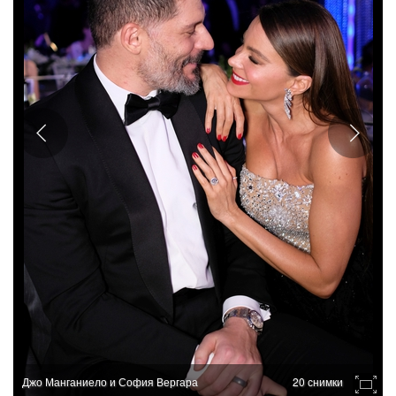
Джо Манганиело и София Вергара
20 снимки