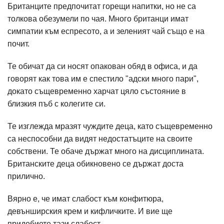
Британците предпочитат горещи напитки, но не са
толкова обезумели по чая. Много британци имат
симпатии към еспресото, а и зеленият чай също е на
почит.
Те обичат да си носят опакован обяд в офиса, и да
говорят как това им е спестило "адски много пари",
докато същевременно харчат цяло състояние в
близкия пъб с колегите си.
Те изглежда мразят чуждите деца, като същевременно
са неспособни да видят недостатъците на своите
собствени. Те обаче държат много на дисциплината.
Британските деца обикновено се държат доста
прилично.
Вярно е, че имат слабост към конфитюра,
девънширския крем и кифличките. И вие ще
придобиете тази слабост.