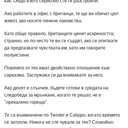
как. Общо взето сериозно сте ги разстроили.
Ако работите в офис с британци, те ще ви обичат цял
живот, ако носите печени лакомства.
Като общо правило, британците ценят искреността;
странно, но по-често те ви се сърдят, ако се опитвате
да предпазвате чувствата им, като им говорите
полуистини.
Повечето от тях имат двойствено отношение към
сарказма. Заслужава си да внимавате за него.
Ако денят е слънчев, бъдете готови в средата на
следобеда за мрънкане, когато те решат, че е
"прекалено горещо".
Те са внамиачени по Twister и Calippo, когато времето
се затопли. Никога не сте чували за тях? Спокойно;