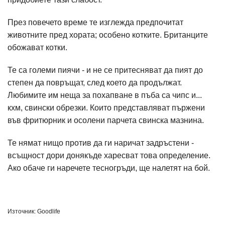
През повечето време те изглежда предпочитат
животните пред хората; особено котките. Британците
обожават котки.
Те са големи пиячи - и не се притесняват да пият до
степен да повръщат, след което да продължат.
Любимите им неща за похапване в пъба са чипс и...
кхм, свински обрезки. Които представляват пържени
във фритюрник и осолени парчета свинска мазнина.
Те нямат нищо против да ги наричат задръстени -
всъщност дори донякъде харесват това определение.
Ако обаче ги наречете тесногръди, ще налетят на бой.
Източник: Goodlife