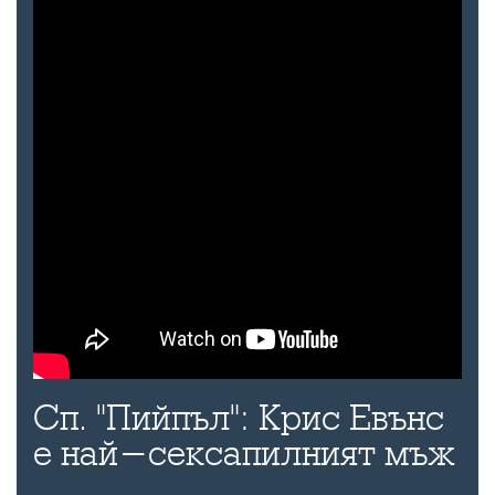
Сп. "Пийпъл": Крис Евънс
е най-сексапилният мъж