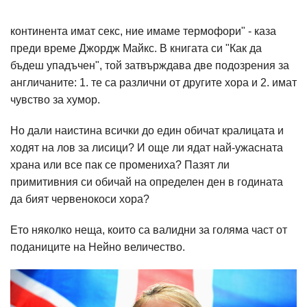
континента имат секс, ние имаме термофори" - каза
преди време Джордж Майкс. В книгата си "Как да
бъдеш упадъчен", той затвърждава две подозрения за
англичаните: 1. те са различни от другите хора и 2. имат
чувство за хумор.
Но дали наистина всички до един обичат кралицата и
ходят на лов за лисици? И още ли ядат най-ужасната
храна или все пак се промениха? Пазят ли
примитивния си обичай на определен ден в годината
да бият червенокоси хора?
Ето няколко неща, които са валидни за голяма част от
поданиците на Нейно величество.