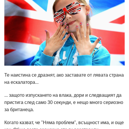
Те наистина се дразнят, ако заставате от лявата страна
на ескалатора...
... защото изпускането на влака, дори и следващият да
пристига след само 30 секунди, е нещо много сериозно
за британеца.
Когато казват, че "Няма проблем", всъщност има, и още