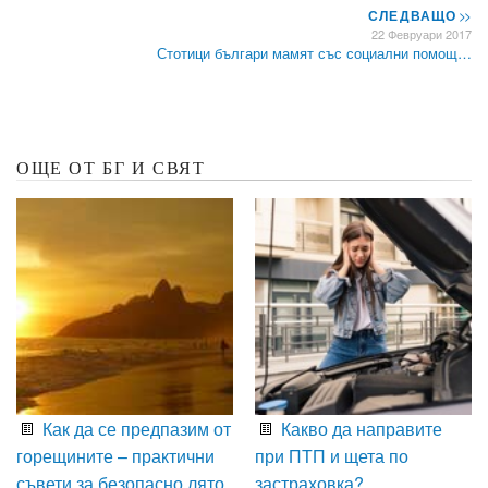
СЛЕДВАЩО
>>
22 Февруари 2017
Стотици българи мамят със социални помощ…
ОЩЕ ОТ БГ И СВЯТ
Как да се предпазим от
Какво да направите
горещините – практични
при ПТП и щета по
съвети за безопасно лято
застраховка?