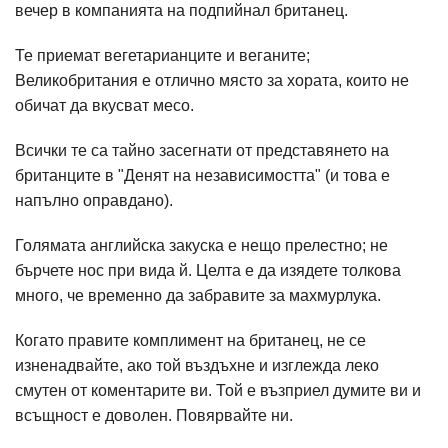
вечер в компанията на подпийнал британец.
Те приемат вегетарианците и веганите;
Великобритания е отлично място за хората, които не
обичат да вкусват месо.
Всички те са тайно засегнати от представянето на
британците в "Денят на независимостта" (и това е
напълно оправдано).
Голямата английска закуска е нещо прелестно; не
бърчете нос при вида й. Целта е да изядете толкова
много, че временно да забравите за махмурлука.
Когато правите комплимент на британец, не се
изненадвайте, ако той въздъхне и изглежда леко
смутен от коментарите ви. Той е възприел думите ви и
всъщност е доволен. Повярвайте ни.