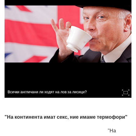
Всички англичани ли ходят на лов за лисици?
"На континента имат секс, ние имаме термофори"
"На