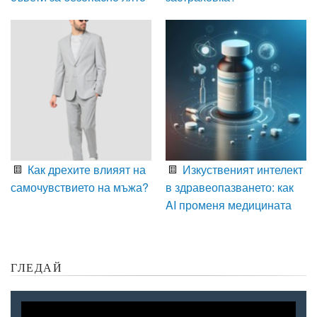
Как дрехите влияят на
Изкуственият интелект
самочувствието на мъжа?
в здравеопазването: как
AI променя медицината
ГЛЕДАЙ