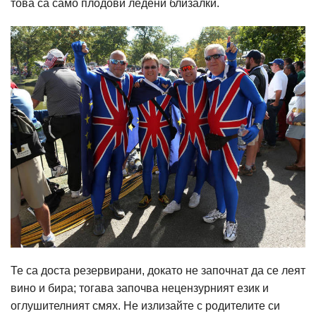
това са само плодови ледени близалки.
Те са доста резервирани, докато не започнат да се леят
вино и бира; тогава започва нецензурният език и
оглушителният смях. Не излизайте с родителите си