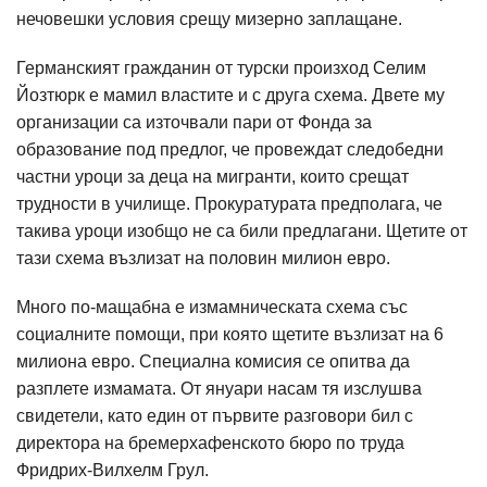
нечовешки условия срещу мизерно заплащане.
Германският гражданин от турски произход Селим
Йозтюрк е мамил властите и с друга схема. Двете му
организации са източвали пари от Фонда за
образование под предлог, че провеждат следобедни
частни уроци за деца на мигранти, които срещат
трудности в училище. Прокуратурата предполага, че
такива уроци изобщо не са били предлагани. Щетите от
тази схема възлизат на половин милион евро.
Много по-мащабна е измамническата схема със
социалните помощи, при която щетите възлизат на 6
милиона евро. Специална комисия се опитва да
разплете измамата. От януари насам тя изслушва
свидетели, като един от първите разговори бил с
директора на бремерхафенското бюро по труда
Фридрих-Вилхелм Грул.