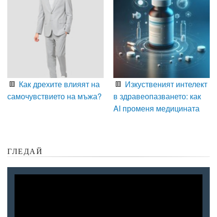
Как дрехите влияят на
Изкуственият интелект
самочувствието на мъжа?
в здравеопазването: как
AI променя медицината
ГЛЕДАЙ