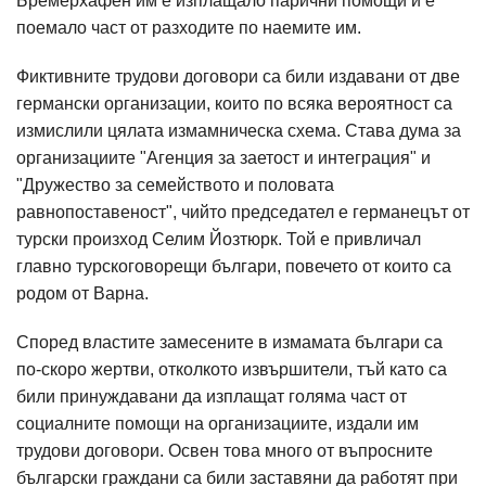
Бремерхафен им е изплащало парични помощи и е
поемало част от разходите по наемите им.
Фиктивните трудови договори са били издавани от две
германски организации, които по всяка вероятност са
измислили цялата измамническа схема. Става дума за
организациите "Aгенция за заетост и интеграция" и
"Дружество за семейството и половата
равнопоставеност", чийто председател е германецът от
турски произход Селим Йозтюрк. Той е привличал
главно турскоговорещи българи, повечето от които са
родом от Варна.
Според властите замесените в измамата българи са
по-скоро жертви, отколкото извършители, тъй като са
били принуждавани да изплащат голяма част от
социалните помощи на организациите, издали им
трудови договори. Освен това много от въпросните
български граждани са били заставяни да работят при