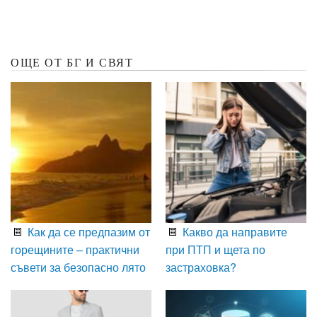
ОЩЕ ОТ БГ И СВЯТ
Как да се предпазим от
Какво да направите
горещините – практични
при ПТП и щета по
съвети за безопасно лято
застраховка?