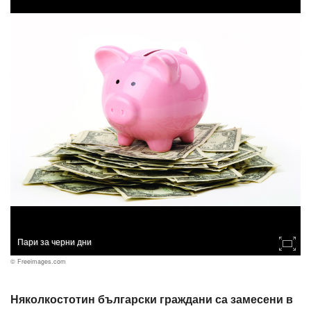
Пари за черни дни
© Freeimages.com
Няколкостотин български граждани са замесени в