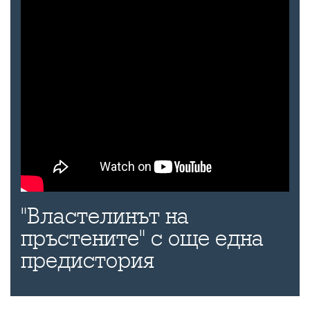
"Властелинът на
пръстените" с още една
предистория