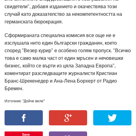
свидетели", добавя изданието и окачествява този
случай като доказателство за некомпетентността на
германската бюрокрация.
Сформираната специална комисия все още не е
изслушала нито един български гражданин, което
според "Везер курир" е особено голям пропуск. "Всичко
това е само малка част от един мръсен и нечовешки
бизнес, който се върти из цяла Западна Европа",
коментират разследващите журналисти Кристиан
Бранс-Шрекенедер и Ана-Лена Борхерт от Радио
Бремен.
Източник: "Дойче веле"
Save