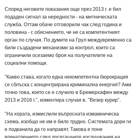
Според неговите показания още през 2013 г. е бил
подаден сигнал за нередности - на митническaта
служба. Оттам обаче отговорили чак след година и
половина - с обяснението, че не са компетентният
орган по случая. По думите на Грул междувременно са
били създадени механизми за контрол, които са
ограничили осезаемо броя на получателите на
социални помощи.
"Какво става, когато една некомпетентна бюрокрация
се сблъска с концентрирана криминална енергия? Ами
точно това, което се е случило в Бремерхафен между
2013 и 2016 г.", коментира случая в. "Везер курир".
"На хората, измислили въпросната измамническа
схема, изобщо не им е било трудно. Системата дори ги
е подканила да го направят. Такова е поне
впечатлението след досегашните изслушвания на