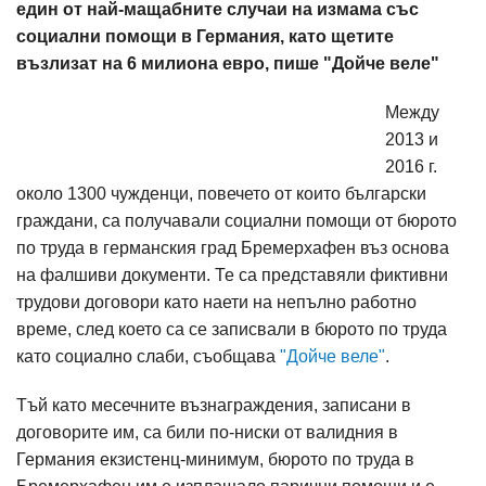
един от най-мащабните случаи на измама със
социални помощи в Германия, като щетите
възлизат на 6 милиона евро, пише "Дойче веле"
Между
2013 и
2016 г.
около 1300 чужденци, повечето от които български
граждани, са получавали социални помощи от бюрото
по труда в германския град Бремерхафен въз основа
на фалшиви документи. Те са представяли фиктивни
трудови договори като наети на непълно работно
време, след което са се записвали в бюрото по труда
като социално слаби, съобщава
"Дойче веле"
.
Тъй като месечните възнаграждения, записани в
договорите им, са били по-ниски от валидния в
Германия екзистенц-минимум, бюрото по труда в