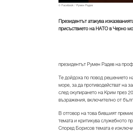
© Facebook / Румен Радев
Президентът атакува изказваният
присъствието на НАТО в Черно м
президентът Румен Радев на проф
Те дойдоха по повод решението н
море, за да противодействат на з
след окупирането на Крим през 2
възражения, включително от бълг
В отговор на това бившият преми
темата и критикува служебното пра
Според Борисов темата е изключит