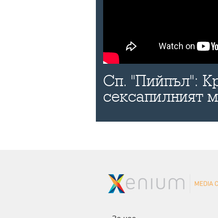
Сп. "Пийпъл": К
сексапилният 