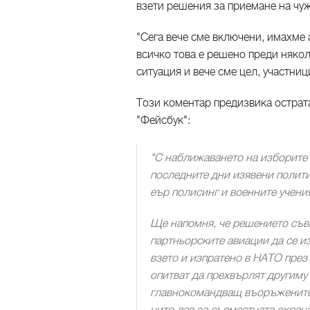
взети решения за приемане на ч
"Сега вече сме включени, имахме a
всичко това е решено преди някол
ситуация и вече сме цел, участниц
Този коментар предизвика острата
"Фейсбук":
"С наближаването на изборите 
последните дни изявени полит
еър полисинг и военните учени
Ще напомня, че решението съвм
партньорските авиации да се и
взето и изпратено в НАТО през
опитват да прехвърлят другиму
главнокомандващ въоръжените 