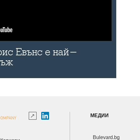
рис Евънс е най-
мъж
МЕДИИ
Bulevard.bg