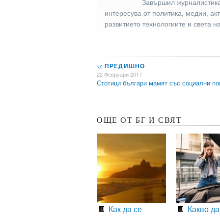
Завършил журналистика
интересува от политика, медии, ак
развитието технологиите и света н
<<
ПРЕДИШНО
22 Февруари 2017
Стотици българи мамят със социални 
ОЩЕ ОТ БГ И СВЯТ
Как да се
Какво да