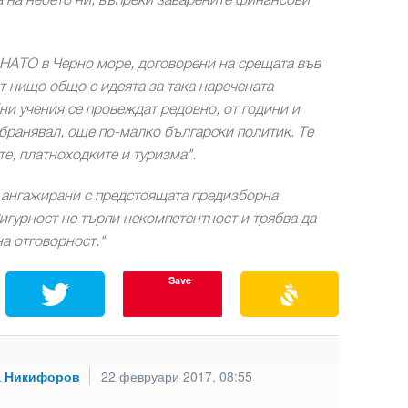
а на небето ни, въпреки заварените финансови
 НАТО в Черно море, договорени на срещата във
т нищо общо с идеята за така наречената
и учения се провеждат редовно, от години и
абранявал, още по-малко български политик. Те
е, платноходките и туризма".
, ангажирани с предстоящата предизборна
Сигурност не търпи некомпетентност и трябва да
а отговорност."
Save
а Никифоров
22 февруари 2017, 08:55