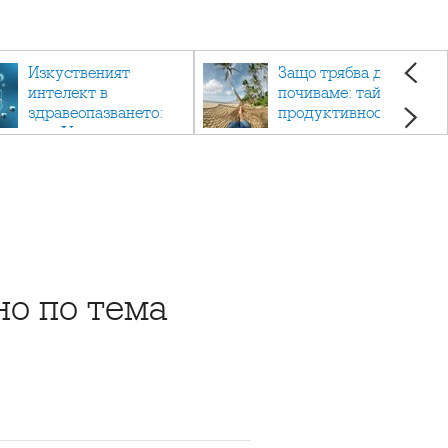
Изкуственият
Защо трябва да си
интелект в
почиваме: тайната на
здравеопазването:
продуктивността,
как AI променя
здравето и добрия
медицината
живот.
но по тема