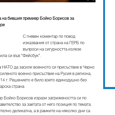
а на бившия премиер Бойко Борисов за
оре
С гневен коментар по повод
изказвания от страна на ГЕРБ по
въпроси на сигурността излезе
ила си във "Фейсбук".
а НАТО да засили военното си присъствие в Черно
асиленото военно присъствие на Русия в региона,
014 г. Решението е било взето единодушно без
арска страна.
ер Бойко Борисов изрази загрижеността си по
вителство за заетата от него позиция по темата.
елно деликатна, а в рамките на няколко дни са