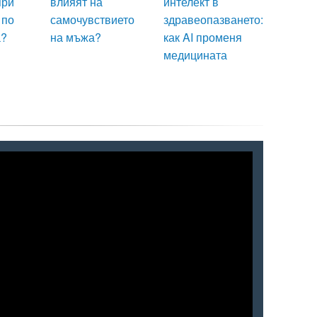
при
влияят на
интелект в
 по
самочувствието
здравеопазването:
а?
на мъжа?
как AI променя
медицината