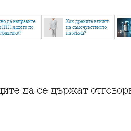
кво да направите
Как дрехите влияят
и ПТП и щета по
на самочувствието
страховка?
на мъжа?
ците да се държат отговор