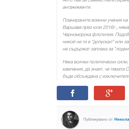
нито лев за съвместната охран
ангажименти.
Планираните военни учения на
Варшава през юли 2016г., няма
Черноморска флотилия. Подобн
никой не ги е "допускал" или з
не съдържат заплаха за "лодкит
Нека всички политически сили
кампания, да знаят, че темата 
бъде обсъждана с изключителн
Публикувано от
Никол