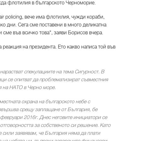
ужда флотилия в българското Черноморие.
ir policing, вече има флотилия, чужди кораби,
ко дни. Сега сме поставени в много деликатна
и сме във всичко това", заяви Борисов вчера.
 реакция на президента. Ето какво написа той във
нарастват спекулациите на тема Сигурност. В
ици се опитват да проблематизират съвместния
я на НАТО в Черно море.
естната охрана на българското небе с
звършва срещу заплащане от България, бе
 февруари 2016г. Днес неговите инициатори се
 отговорността за собственото си решение. Като
сили заявявам, че България няма да плати