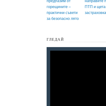
предпазим от
направите 
горещините –
ПТП и щета
практични съвети
застраховк
за безопасно лято
ГЛЕДАЙ