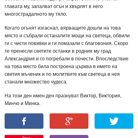
главата му, запалват огън и хвърлят в него
многострадалното му тяло.
Когато огънят изгаснал, вярващите дошли на това
място и събрали останалите мощи на светеца, обвили
ги с чисти повивки и ги помазали с благовония. Скоро
те пренесли светите останки в родния му град
Александрия и го погребали в почести. Впоследствие
на това място била построена църква в името на
светия мъченик и по молитвите към светеца в нея
станали множество чудеса.
На този ден имен ден празнуват Виктор, Виктория,
Минчо и Минка.
Save