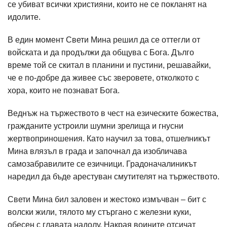
се убиват всички християни, които не се покланят на
идолите.
В един момент Свети Мина решил да се оттегли от
войската и да продължи да общува с Бога. Дълго
време той се скитал в планини и пустини, решавайки,
че е по-добре да живее със зверовете, отколкото с
хора, които не познават Бога.
Веднъж на тържеството в чест на езическите божества,
гражданите устроили шумни зрелища и гнусни
жертвоприношения. Като научил за това, отшелникът
Мина влязъл в града и започнал да изобличава
самозабравилите се езичници. Градоначалиникът
наредил да бъде арестуван смутителят на тържеството.
Свети Мина бил заловен и жестоко измъчван – бит с
волски жили, тялото му стъргано с железни куки,
обесен с главата надолу. Накрая воините отсичат