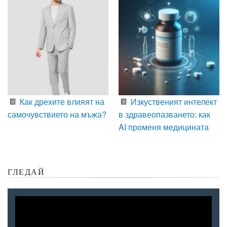
Как дрехите влияят на
Изкуственият интелект
самочувствието на мъжа?
в здравеопазването: как
AI променя медицината
ГЛЕДАЙ