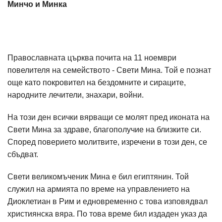
Минчо и Минка
Православната църква почита на 11 ноември
повелителя на семейството - Свети Мина. Той е познат
още като покровител на бездомните и сираците,
народните лечители, знахари, войни.
На този ден всички вярващи се молят пред иконата на
Свети Мина за здраве, благополучие на близките си.
Според поверието молитвите, изречени в този ден, се
сбъдват.
Свети великомъченик Мина е бил египтянин. Той
служил на армията по време на управлението на
Диоклетиан в Рим и едновременно с това изповядвал
християнска вяра. По това време бил издаден указ да