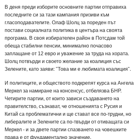
В деня преди изборите основните партии отправиха
последните си за тази кампания призиви към
гласоподавателите. Олаф Шолц за пореден път
постави социалната политика в центъра на своята
програма. В своя избирателен район в Потсдам той
обеща стабилни пенсии, минимално почасово
заплащане от 12 евро и уважение за труда на хората.
Шолц потвърди и своето желание за коалиция със
Зелените, като заяви: "Това ми е любимата коалиция".
И политиците, и обществото подкрепят курса на Ангела
Меркел за намиране на консенсус, отбелязва БНР.
Четирите партии, от които зависи създаването на
правителство, съзнават, че отношенията с Русия и
Китай са проблематични и ще стават все по-трудни, но
либералите и Зелените са по-твърди от отиващата си
Меркел - и за двете партии спазването на човешките
права е от фундаментално значение.