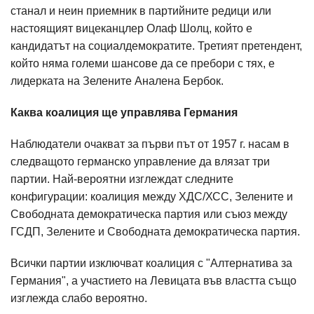
станал и неин приемник в партийните редици или
настоящият вицеканцлер Олаф Шолц, който е
кандидатът на социалдемократите. Третият претендент,
който няма големи шансове да се пребори с тях, е
лидерката на Зелените Аналена Бербок.
Каква коалиция ще управлява Германия
Наблюдатели очакват за първи път от 1957 г. насам в
следващото германско управление да влязат три
партии. Най-вероятни изглеждат следните
конфигурации: коалиция между ХДС/ХСС, Зелените и
Свободната демократическа партия или съюз между
ГСДП, Зелените и Свободната демократическа партия.
Всички партии изключват коалиция с "Алтернатива за
Германия", а участието на Левицата във властта също
изглежда слабо вероятно.