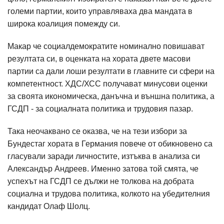
големи партии, които управляваха два мандата в
широка коалиция помежду си.
Макар че социалдемократите номинално повишават
резултата си, в оценката на хората двете масови
партии са дали лоши резултати в главните си сфери на
компетентност. ХДС/ХСС получават минусови оценки
за своята икономическа, данъчна и външна политика, а
ГСДП - за социалната политика и трудовия пазар.
Така неочаквано се оказва, че на тези избори за
Бундестаг хората в Германия повече от обикновено са
гласували заради личностите, изтъква в анализа си
Александър Андреев. Именно затова той смята, че
успехът на ГСДП се дължи не толкова на добрата
социална и трудова политика, колкото на убедителния
кандидат Олаф Шолц.