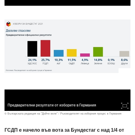
Предварителни резултати от изборите в Германия
© Българската редакция на "Дойче веле" / Ръководителят на изборния процес в Германия
ГСДП е начело във вота за Бундестаг с над 1/4 от