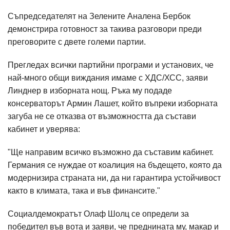
Съпредседателят на Зелените Аналена Бербок
демонстрира готовност за такива разговори преди
преговорите с двете големи партии.
Прегледах всички партийни програми и установих, че
най-много общи виждания имаме с ХДС/ХСС, заяви
Линднер в изборната нощ. Ръка му подаде
консерваторът Армин Лашет, който въпреки изборната
загуба не се отказва от възможността да състави
кабинет и уверява:
"Ще направим всичко възможно да съставим кабинет.
Германия се нуждае от коалиция на бъдещето, която да
модернизира страната ни, да ни гарантира устойчивост
както в климата, така и във финансите."
Социалдемократът Олаф Шолц се определи за
победител във вота и заяви, че преднината му, макар и