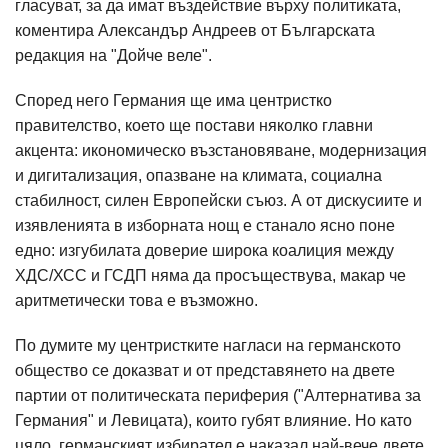
гласуват, за да имат въздействие върху политиката,
коментира Александър Андреев от Българската
редакция на "Дойче веле".
Според него Германия ще има центристко
правителство, което ще постави няколко главни
акцента: икономическо възстановяване, модернизация
и дигитализация, опазване на климата, социална
стабилност, силен Европейски съюз. А от дискусиите и
изявленията в изборната нощ е станало ясно поне
едно: изгубилата доверие широка коалиция между
ХДС/ХСС и ГСДП няма да просъществува, макар че
аритметически това е възможно.
По думите му центристките нагласи на германското
общество се доказват и от представянето на двете
партии от политическата периферия ("Алтернатива за
Германия" и Левицата), които губят влияние. Но като
цяло, германският избирател е наказал най-вече двете