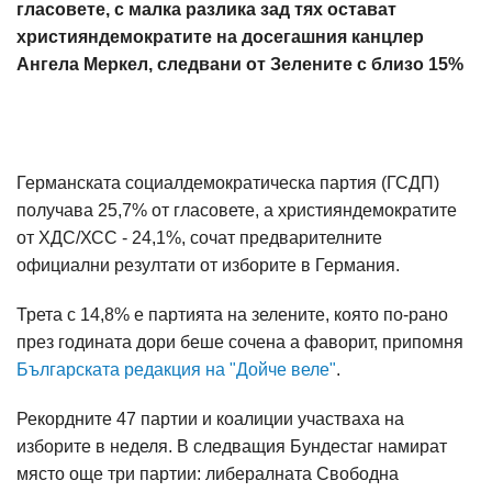
гласовете, с малка разлика зад тях остават
християндемократите на досегашния канцлер
Ангела Меркел, следвани от Зелените с близо 15%
Германската социалдемократическа партия (ГСДП)
получава 25,7% от гласовете, а християндемократите
от ХДС/ХСС - 24,1%, сочат предварителните
официални резултати от изборите в Германия.
Трета с 14,8% е партията на зелените, която по-рано
през годината дори беше сочена а фаворит, припомня
Българската редакция на "Дойче веле"
.
Рекордните 47 партии и коалиции участваха на
изборите в неделя. В следващия Бундестаг намират
място още три партии: либералната Свободна