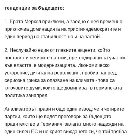
тенденции за бъдещето:
1. Ерата Меркел приключи, а заедно с нея временно
приключва доминацията на християндемократите и
един период на стабилност, но и на застой.
2. Неслучайно един от главните акценти, който
поставят и четирите партии, претендиращи за участие
във властта, е модернизацията. Икономическо
ускорение, дигитална революция, пробив напред,
сериозна грижа за опазване на климата - това са
ключовите думи, които ще доминират в германската
политика занапред.
Анализаторът прави и още един извод: че и четирите
партии, които ще водят преговори за бъдещото
правителство в Германия, залагат много надежди на
един силен ЕС и не крият виждането си, че той трябва