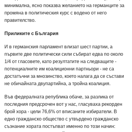
минимална, ясно показва желанието на германците за
промяна в политическия курс с водено от него
правителство.
Приликите с България
И в германския парламент влизат шест партии, а
първите две политически сили събират едва по около
1/4 от гласовете, като резултатите на следващите -
потенциалните им коалиционни партньори - не са
достатъчни за мнозинство, което налага да се състави
не обичайната двупартийна, а тройна коалиция.
Във федералната република обаче, за разлика от
последния предсрочен вот у нас, гласуваха рекорден
брой хора - цели 76,6% от вписаните избиратели. В
едно гражданско общество с утвърдено гражданско
съзнание хората постъпват именно по този начин: