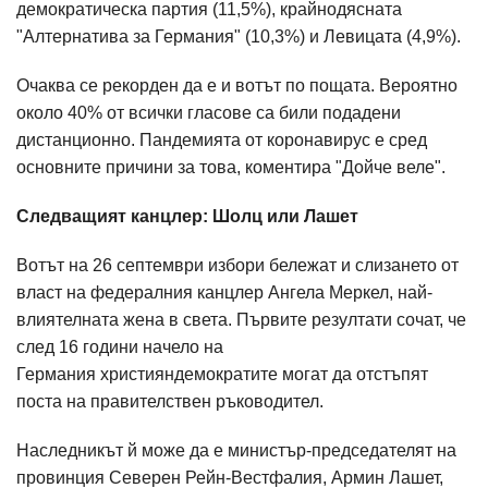
демократическа партия (11,5%), крайнодясната
"Алтернатива за Германия" (10,3%) и Левицата (4,9%).
Очаква се рекорден да е и вотът по пощата. Вероятно
около 40% от всички гласове са били подадени
дистанционно. Пандемията от коронавирус е сред
основните причини за това, коментира "Дойче веле".
Следващият канцлер: Шолц или Лашет
Вотът на 26 септември избори бележат и слизането от
власт на федералния канцлер Ангела Меркел, най-
влиятелната жена в света. Първите резултати сочат, че
след 16 години начело на
Германия християндемократите могат да отстъпят
поста на правителствен ръководител.
Наследникът й може да е министър-председателят на
провинция Северен Рейн-Вестфалия, Армин Лашет,