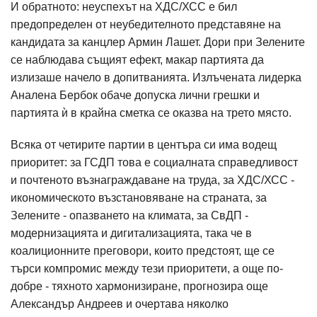
И обратното: неуспехът на ХДС/ХСС е бил
предопределен от неубедителното представяне на
кандидата за канцлер Армин Лашет. Дори при Зелените
се наблюдава същият ефект, макар партията да
излизаше начело в допитванията. Излъчената лидерка
Аналена Бербок обаче допуска лични грешки и
партията ѝ в крайна сметка се оказва на трето място.
Всяка от четирите партии в центъра си има водещ
приоритет: за ГСДП това е социалната справедливост
и почтеното възнаграждаване на труда, за ХДС/ХСС -
икономическото възстановяване на страната, за
Зелените - опазването на климата, за СвДП -
модернизацията и дигитализацията, така че в
коалиционните преговори, които предстоят, ще се
търси компромис между тези приоритети, а още по-
добре - тяхното хармонизиране, прогнозира още
Александър Андреев и очертава няколко