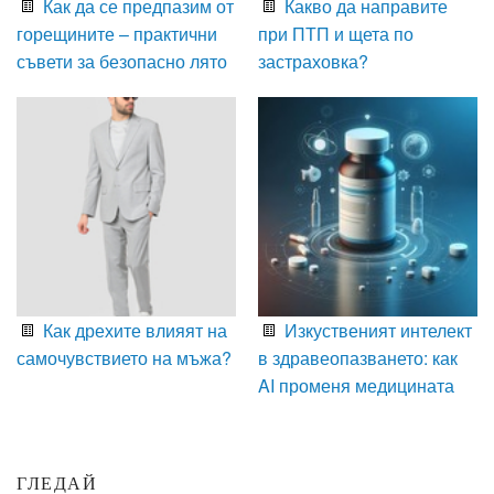
Как да се предпазим от
Какво да направите
горещините – практични
при ПТП и щета по
съвети за безопасно лято
застраховка?
Как дрехите влияят на
Изкуственият интелект
самочувствието на мъжа?
в здравеопазването: как
AI променя медицината
ГЛЕДАЙ