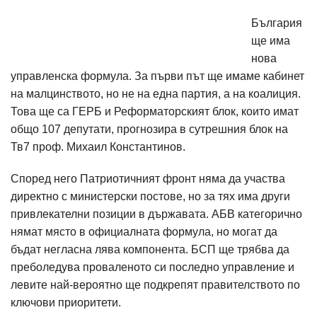
България
ще има
нова
управленска формула. За първи път ще имаме кабинет
на малцинството, но не на една партия, а на коалиция.
Това ще са ГЕРБ и Реформаторският блок, които имат
общо 107 депутати, прогнозира в сутрешния блок на
Тв7 проф. Михаил Константинов.
Според него Патриотичният фронт няма да участва
директно с министерски постове, но за тях има други
привлекателни позиции в държавата. АБВ категорично
нямат място в официалната формула, но могат да
бъдат негласна лява компонента. БСП ще трябва да
преболедува проваленото си последно управление и
левите най-вероятно ще подкрепят правителството по
ключови приоритети.