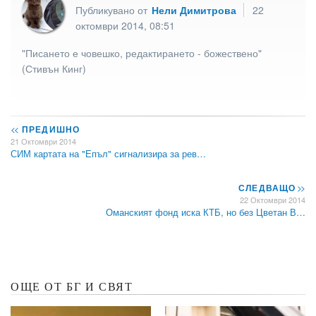
Публикувано от
Нели Димитрова
22
октомври 2014, 08:51
"Писането е човешко, редактирането - божествено"
(Стивън Кинг)
<<
ПРЕДИШНО
21 Октомври 2014
СИМ картата на "Епъл" сигнализира за рев…
СЛЕДВАЩО
>>
22 Октомври 2014
Оманският фонд иска КТБ, но без Цветан В…
ОЩЕ ОТ БГ И СВЯТ