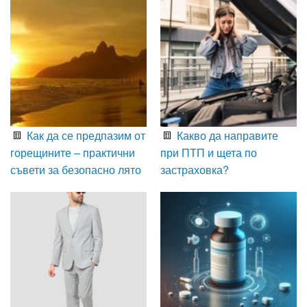
Как да се предпазим от
Какво да направите
горещините – практични
при ПТП и щета по
съвети за безопасно лято
застраховка?