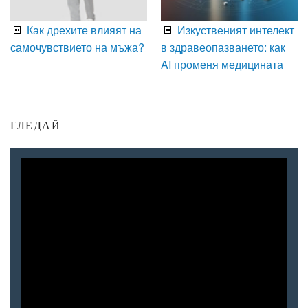
Как дрехите влияят на
Изкуственият интелект
самочувствието на мъжа?
в здравеопазването: как
AI променя медицината
ГЛЕДАЙ