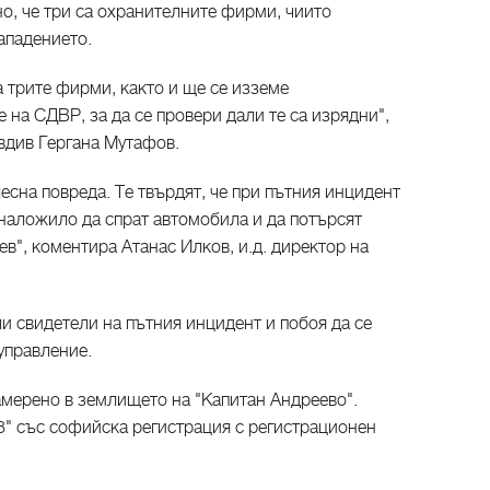
но, че три са охранителните фирми, чиито
ападението.
 трите фирми, както и ще се изземе
 на СДВР, за да се провери дали те са изрядни",
вдив Гергана Мутафов.
лесна повреда. Те твърдят, че при пътния инцидент
 наложило да спрат автомобила и да потърсят
", коментира Атанас Илков, и.д. директор на
и свидетели на пътния инцидент и побоя да се
управление.
амерено в землището на "Капитан Андреево".
А8" със софийска регистрация с регистрационен