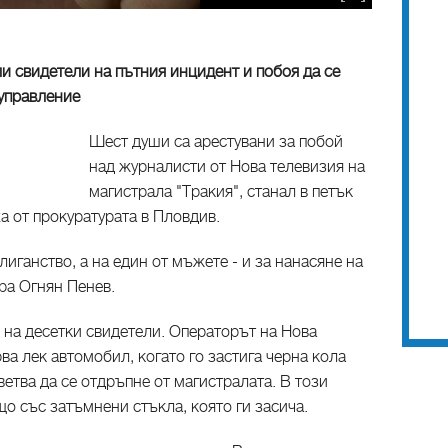
и свидетели на пътния инцидент и побоя да се
управление
Шест души са арестувани за побой
над журналисти от Нова телевизия на
магистрала "Тракия", станал в петък
а от прокуратурата в Пловдив.
иганство, а на един от мъжете - и за нанасяне на
ра Огнян Пенев.
 на десетки свидетели. Операторът на Нова
ва лек автомобил, когато го застига черна кола
ветва да се отдръпне от магистралата. В този
що със затъмнени стъкла, която ги засича.