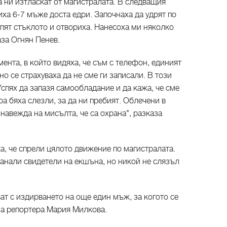
а ни изтласкат от магистралата. В следващия
иха 6-7 мъже доста едри. Започнаха да удрят по
пят стъклото и отвориха. Нанесоха ми няколко
аза Огнян Пенев.
мента, в който видяха, че съм с телефон, единият
но се страхуваха да не сме ги записали. В този
 Успях да запазя самообладание и да кажа, че сме
ра бяха слезли, за да ни пребият. Облечени в
 навежда на мисълта, че са охрана", разказа
ка, че спрели цялото движение по магистралата.
танали свидетели на екшъна, но никой не слязъл
т с издирването на още един мъж, за когото се
на репортера Мария Милкова.