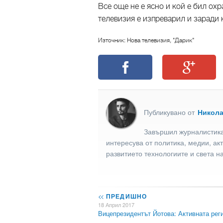
Все още не е ясно и кой е бил охр
телевизия е изпреварил и заради 
Източник: Нова телевизия, "Дарик"
Публикувано от
Никол
Завършил журналистика
интересува от политика, медии, ак
развитието технологиите и света н
<<
ПРЕДИШНО
18 Април 2017
Вицепрезидентът Йотова: Активната ре