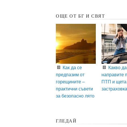
ОЩЕ ОТ БГ И СВЯТ
Как да се
Какво да
предпазим от
направите 
горещините –
ПТП и щета
практични съвети
застраховк
за безопасно лято
ГЛЕДАЙ