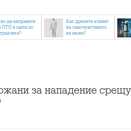
кво да направите
Как дрехите влияят
и ПТП и щета по
на самочувствието
страховка?
на мъжа?
ржани за нападение срещ
"