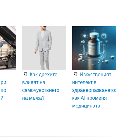
Как дрехите
Изкуственият
при
влияят на
интелект в
 по
самочувствието
здравеопазването:
а?
на мъжа?
как AI променя
медицината