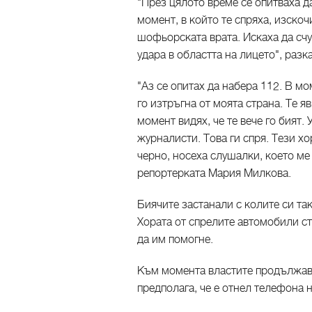
"През цялото време се опитваха д
момент, в който те спряха, изскоч
шофьорската врата. Искаха да счу
удара в областта на лицето", разк
"Аз се опитах да набера 112. В мо
го изтръгна от моята страна. Те яв
момент видях, че те вече го бият.
журналисти. Това ги спря. Тези хо
черно, носеха слушалки, което ме
репортерката Мария Милкова.
Биячите застанали с колите си та
Хората от спрелите автомобили с
да им помогне.
Към момента властите продължава
предполага, че е отнел телефона 