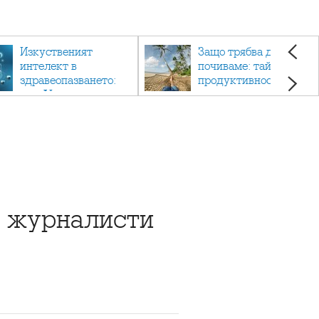
Изкуственият
Защо трябва да си
интелект в
почиваме: тайната на
здравеопазването:
продуктивността,
как AI променя
здравето и добрия
медицината
живот.
у журналисти