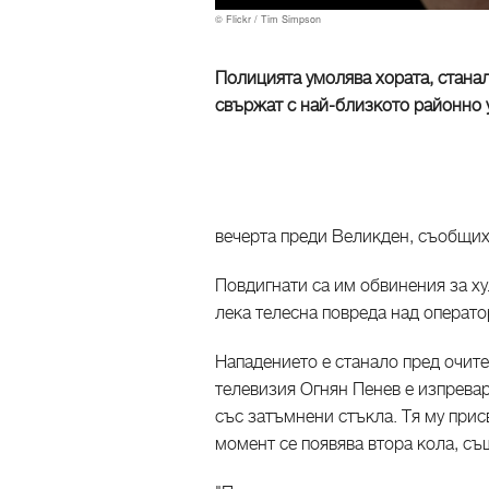
© Flickr / Tim Simpson
Полицията умолява хората, станал
свържат с най-близкото районно 
вечерта преди Великден, съобщих
Повдигнати са им обвинения за хул
лека телесна повреда над операто
Нападението е станало пред очите
телевизия Огнян Пенев е изпревар
със затъмнени стъкла. Тя му прис
момент се появява втора кола, съ