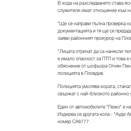
В хода на разследването става яс
служители имат отношение към н
"Ще се направи пълна проверка на
документацията и тя ще се предаде
заяви районният прокурор на Пло
"Лицата отричат да са нанесли те
е имало опасност за ПТП и това е
обяснение от шофьора Огнян Пенев
полицията в Пловдив.
Полицията умолява хората, станал
свържат с най-близкото районно 
Един от автомобилите "Пежо" е н
Издирва се другата кола - "Ауди 
номер СА6777.