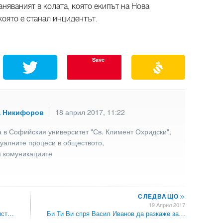
аняваният в колата, която екипът на Нова
която е станал инцидентът.
Save
а Никифоров
18 април 2017, 11:22
 в Софийския университет "Св. Климент Охридски",
туалните процеси в обществото,
а комуникациите
СЛЕДВАЩО
>>
19 Април 2017
гист…
Би Ти Ви спря Васил Иванов да разкаже за…