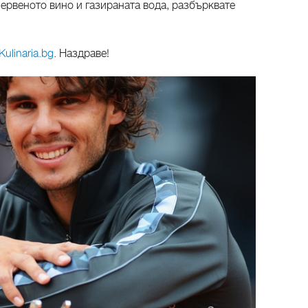
червеното вино и газираната вода, разбърквате
ulinaria.bg
. Наздраве!