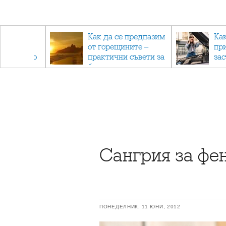
рез
Как да се предпазим
Ка
 - с
от горещините –
пр
ри отново
практични съвети за
за
та
безопасно лято
Сангрия за фе
ПОНЕДЕЛНИК, 11 ЮНИ, 2012