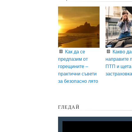
Как да се
Какво да
предпазим от
направите 
горещините –
ПТП и щета
практични съвети
застраховк
за безопасно лято
ГЛЕДАЙ