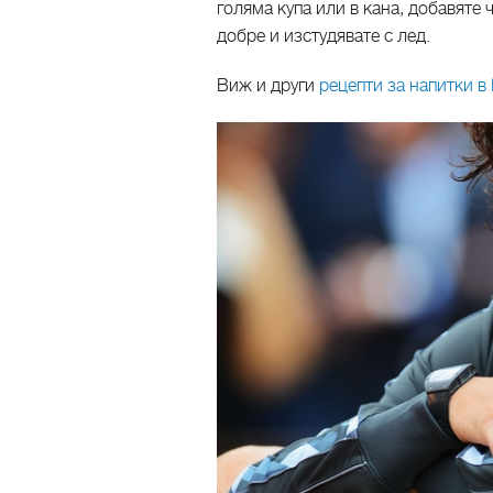
голяма купа или в кана, добавяте 
добре и изстудявате с лед.
Виж и други
рецепти за напитки в K