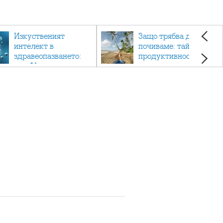
Изкуственият
Защо трябва да си
интелект в
почиваме: тайната на
здравеопазването:
продуктивността,
как AI променя
здравето и добрия
медицината
живот.