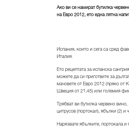
Ако ви се намират бутилка червен
на Евро 2012, ето една лятна напит
Испания, които и сега са сред фав
Италия.
Ето рецептата за испанска сангри
можете да си приготвите за дългат
мачовете от Евро 2012 (пряко от 
Швеция от 21,45) или големия фина
Трябват ви бутилка червено вино,
цитрусов (портокал), ябълки (2) и 
Нарязвате ябълките, портокала и г