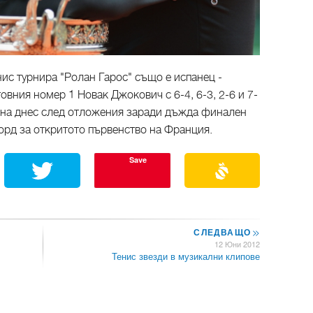
ис турнира "Ролан Гарос" също е испанец -
овния номер 1 Новак Джокович с 6-4, 6-3, 2-6 и 7-
лена днес след отложения заради дъжда финален
корд за откритото първенство на Франция.
Save
СЛЕДВАЩО
>>
12 Юни 2012
Тенис звезди в музикални клипове