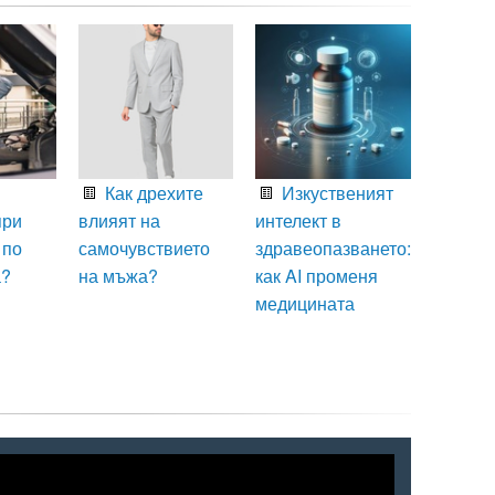
Как дрехите
Изкуственият
при
влияят на
интелект в
 по
самочувствието
здравеопазването:
а?
на мъжа?
как AI променя
медицината