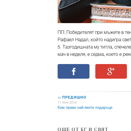
ПП: Победителят при мъжете в тен
Рафаел Надал, който надигра свет
5. Тазгодишната му титла, спече
мач в неделя, е седма, което е ре
<<
ПРЕДИШНО
11 Юни 2012
Ким прави най-яките подаръци
ОЩЕ ОТ БГ И СВЯТ