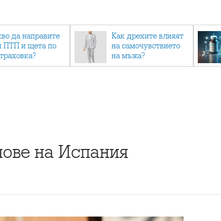
кво да направите
Как дрехите влияят
и ПТП и щета по
на самочувствието
страховка?
на мъжа?
нове на Испания