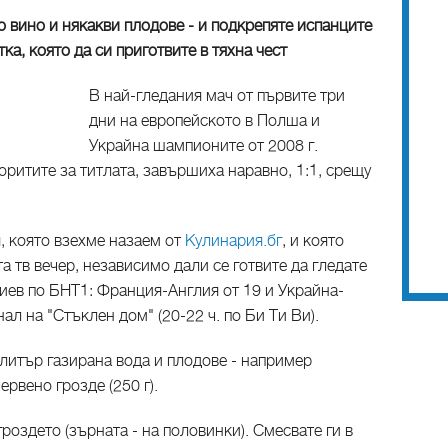
о вино и някакви плодове - и подкрепяте испанците
ка, която да си приготвите в тяхна чест
В най-гледания мач от първите три
дни на европейското в Полша и
Украйна шампионите от 2008 г.
оритите за титлата, завършиха наравно, 1:1, срещу
я, която взехме назаем от
Кулинария.бг
, и която
а тв вечер, независимо дали се готвите да гледате
Киев по БНТ1: Франция-Англия от 19 и Украйна-
л на "Стъклен дом" (20-22 ч. по Би Ти Ви).
 литър газирана вода и плодове - например
червено грозде (250 г).
роздето (зърната - на половинки). Смесвате ги в