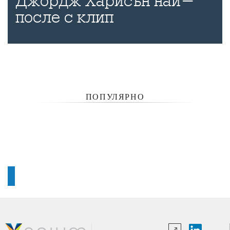
Джордж Харисън най-
после с клип
ПОПУЛЯРНО