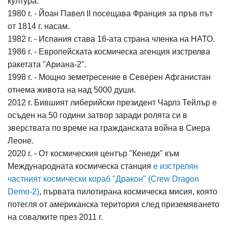
култура.
1980 г. - Йоан Павел II посещава Франция за пръв път
от 1814 г. насам.
1982 г. - Испания става 16-ата страна членка на НАТО.
1986 г. - Европейската космическа агенция изстрелва
ракетата "Ариана-2".
1998 г. - Мощно земетресение в Северен Афганистан
отнема живота на над 5000 души.
2012 г. Бившият либерийски президент Чарлз Тейлър е
осъден на 50 години затвор заради ролята си в
зверствата по време на гражданската война в Сиера
Леоне.
2020 г. - От космическия център "Кенеди" към
Международната космическа станция
е изстрелян
частният космически кораб "Дракон" (Crew Dragon
Demo-2)
, първата пилотирана космическа мисия, която
потегля от американска територия след приземяването
на совалките през 2011 г.