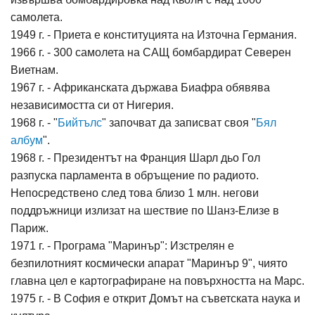
самолета.
1949 г. - Приета е конституцията на Източна Германия.
1966 г. - 300 самолета на САЩ бомбардират Северен
Виетнам.
1967 г. - Африканската държава Биафра обявява
независимостта си от Нигерия.
1968 г. - "
Бийтълс
" започват да записват своя "
Бял
албум
".
1968 г. - Президентът на Франция Шарл дьо Гол
разпуска парламента в обръщение по радиото.
Непосредствено след това близо 1 млн. негови
поддръжници излизат на шествие по Шанз-Елизе в
Париж.
1971 г. - Програма "Маринър": Изстрелян е
безпилотният космически апарат "Маринър 9", чиято
главна цел е картографиране на повърхността на Марс.
1975 г. - В София е открит Домът на съветската наука и