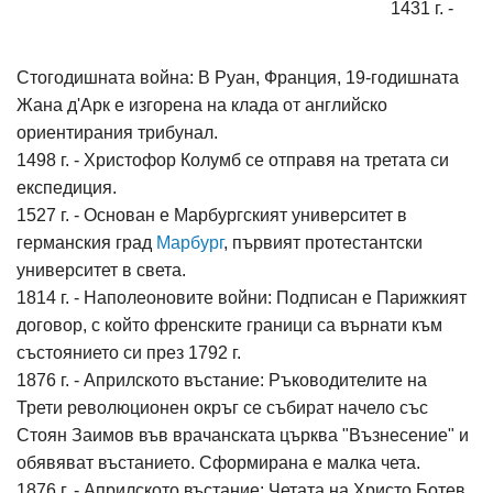
1431 г. -
Стогодишната война: В Руан, Франция, 19-годишната
Жана д'Арк е изгорена на клада от английско
ориентирания трибунал.
1498 г. - Христофор Колумб се отправя на третата си
експедиция.
1527 г. - Основан е Марбургският университет в
германския град
Марбург
, първият протестантски
университет в света.
1814 г. - Наполеоновите войни: Подписан е Парижкият
договор, с който френските граници са върнати към
състоянието си през 1792 г.
1876 г. - Априлското въстание: Ръководителите на
Трети революционен окръг се събират начело със
Стоян Заимов във врачанската църква "Възнесение" и
обявяват въстанието. Сформирана е малка чета.
1876 г. - Априлското въстание: Четата на Христо Ботев