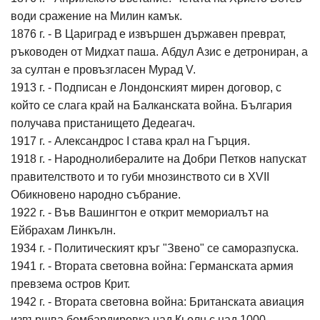
води сражение на Милин камък.
1876 г. - В Цариград е извършен държавен преврат,
ръководен от Мидхат паша. Абдул Азис е детрониран, а
за султан е провъзгласен Мурад V.
1913 г. - Подписан е Лондонският мирен договор, с
който се слага край на Балканската война. България
получава пристанището Дедеагач.
1917 г. - Александрос I става крал на Гърция.
1918 г. - Народнолибералите на Добри Петков напускат
правителството и то губи мнозинството си в XVII
Обикновено народно събрание.
1922 г. - Във Вашингтон е открит мемориалът на
Ейбрахам Линкълн.
1934 г. - Политическият кръг "Звено" се саморазпуска.
1941 г. - Втората световна война: Германската армия
превзема остров Крит.
1942 г. - Втората световна война: Британската авиация
извършва бомбардировка над Кьолн с над 1000