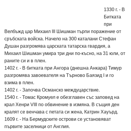
1330 г. - В
Битката
при
Велбъжд цар Михаил III Шишман търпи поражение от
сръбската войска. Начело на 300 каталани Стефан
Душан разгромява царската татарска гвардия, а
Михаил Шишман умира три дни по-късно, на 31 юли, от
раните си и в плен.
1402 г. - В битката при Ангора (днешна Анкара) Тимур
разгромява завоевателя на Търново Баязид I и го
взима в плен.
1402 г. - Започва Османско междуцарствие.
1540 г. - Томас Кромуел е обезглавен със заповед на
крал Хенри VIII по обвинение в измяна. В същия ден
кралят се венчава с петата си жена, Катрин Хауърд.
1609 г. - На Бермудските острови се установяват
първите заселници от Англия.