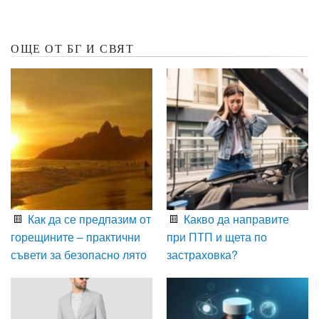
ОЩЕ ОТ БГ И СВЯТ
Как да се предпазим от
Какво да направите
горещините – практични
при ПТП и щета по
съвети за безопасно лято
застраховка?