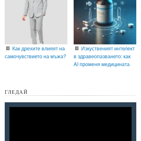
Как дрехите влияят на
Изкуственият интелект
самочувствието на мъжа?
в здравеопазването: как
AI променя медицината
ГЛЕДАЙ