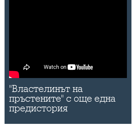
"Властелинът на
пръстените" с още една
предистория