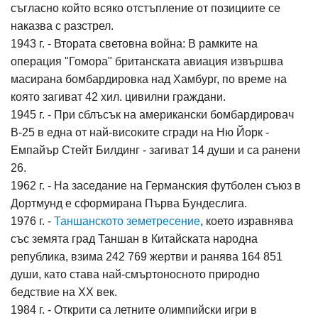
съгласно който всяко отстъпление от позициите се
наказва с разстрел.
1943 г. - Втората световна война: В рамките на
операция "Гомора" британската авиация извършва
масирана бомбардировка над Хамбург, по време на
която загиват 42 хил. цивилни граждани.
1945 г. - При сблъсък на американски бомбардировач
B-25 в една от най-високите сгради на Ню Йорк -
Емпайър Стейт Билдинг - загиват 14 души и са ранени
26.
1962 г. - На заседание на Германския футболен съюз в
Дортмунд е сформирана Първа Бундеслига.
1976 г. -
Таншанското земетресение
, което изравнява
със земята град Таншан в Китайската народна
република, взима 242 769 жертви и ранява 164 851
души, като става най-смъртоносното природно
бедствие на ХХ век.
1984 г. - Открити са летните олимпийски игри в