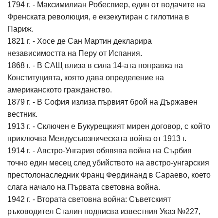
1794 г. - Максимилиан Робеспиер, един от водачите на
Френската революция, е екзекутиран с гилотина в
Париж.
1821 г. - Хосе де Сан Мартин декларира
независимостта на Перу от Испания.
1868 г. - В САЩ влиза в сила 14-ата поправка на
Конституцията, която дава определение на
американското гражданство.
1879 г. - В София излиза първият брой на Държавен
вестник.
1913 г. - Сключен е Букурещкият мирен договор, с който
приключва Междусъюзническата война от 1913 г.
1914 г. - Австро-Унгария обявява война на Сърбия
точно един месец след убийството на австро-унгарския
престолонаследник Франц Фердинанд в Сараево, което
слага начало на Първата световна война.
1942 г. - Втората световна война: Съветският
ръководител Сталин подписва известния Указ №227,