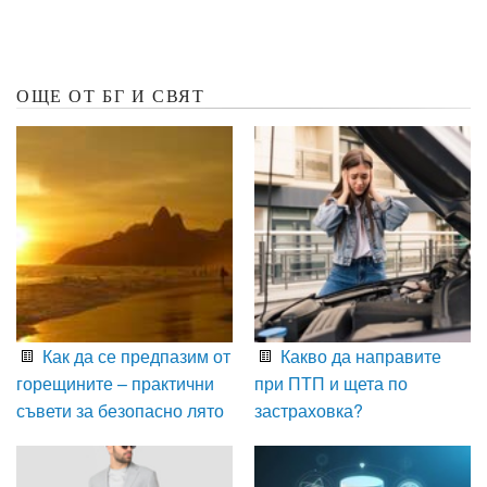
ОЩЕ ОТ БГ И СВЯТ
Как да се предпазим от
Какво да направите
горещините – практични
при ПТП и щета по
съвети за безопасно лято
застраховка?