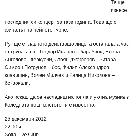
Тя ще
изнесе
последния си концерт за тази година. Това ще е
финалът на нейното турне.
Рут ще е главното действащо лице, а останалата част
от групата са : Теодор Иванов – барабани, Елена
Ангелова - перкусии, Стоян Джаферов – китара,
Симеон Петрунов – бас, Филип Александров –
клавишни, Волен Милчев и Ралица Николова –
беквокали.
Ако искаш да се насладиш на топла и уютна музика в
Коледната нощ, мястото ти е известно...
25 декември 2012
22:00 ч.
Sofia Live Club