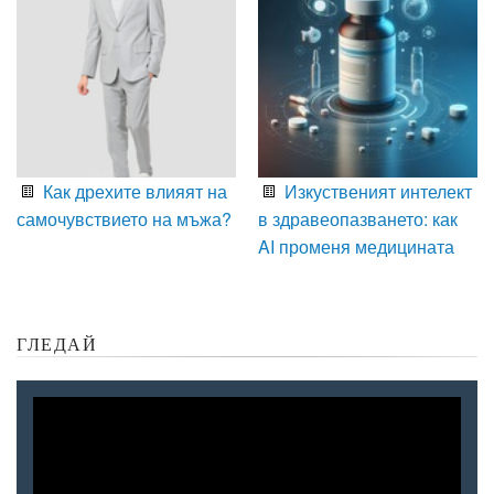
Как дрехите влияят на
Изкуственият интелект
самочувствието на мъжа?
в здравеопазването: как
AI променя медицината
ГЛЕДАЙ