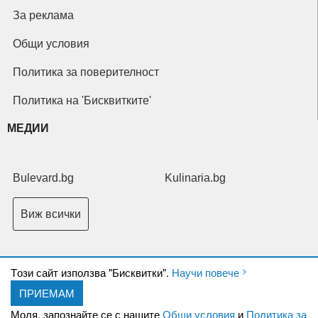
За реклама
Общи условия
Политика за поверителност
Политика на 'Бисквитките'
МЕДИИ
Bulevard.bg
Kulinaria.bg
Виж всички
Tози сайт използва "Бисквитки".
Научи повече
ПРИЕМАМ
Copyright © 2026 Ксениум ООД. Всички права запазени.
Developed by
Моля, запознайте се с нашите
Общи условия
и
Политика за