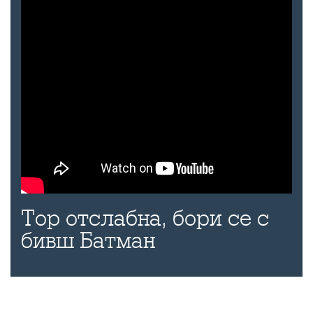
Тор отслабна, бори се с
бивш Батман