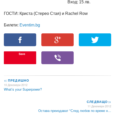
Вход: 15 лв.
ГОСТИ: Криста (Стерео Стая) и Rachel Row
Билети:
Eventim.bg
Save
<<
ПРЕДИШНО
10 Декември 2012
What’s your Superpower?
СЛЕДВАЩО
>>
11 Декември 2012
Остава преиздават "След любов по време н…