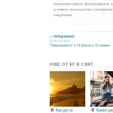
екзотични страни, фотографията, к
и новите запознанства с интересни
ежедневие.
<<
ПРЕДИШНО
22 Януари 2016
"Завръщането" в 12 факта и 12 снимки
ОЩЕ ОТ БГ И СВЯТ
Как да се
Какво да