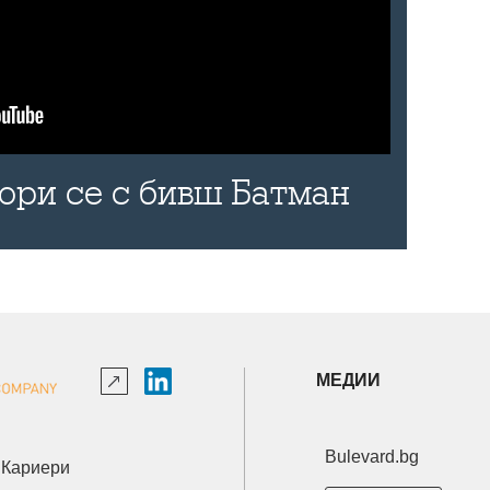
бори се с бивш Батман
МЕДИИ
Bulevard.bg
Кариери