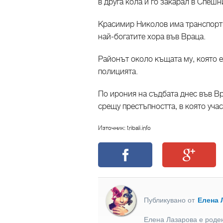
в друга кола и го закарал в Спеш
Красимир Николов има транспортн
най-богатите хора във Враца.
Районът около къщата му, която е
полицията.
По ирония на съдбата днес във В
срещу престъпността, в която уча
Източник: tribali.info
Публикувано от
Елена 
Елена Лазарова е роден