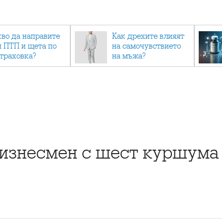
кво да направите
Как дрехите влияят
и ПТП и щета по
на самочувствието
страховка?
на мъжа?
изнесмен с шест куршума