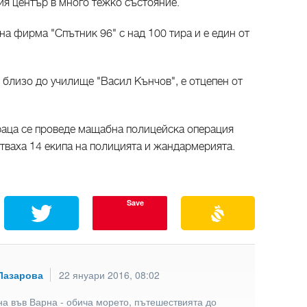
ния център в много тежко състояние.
а фирма "Спътник 96" с над 100 тира и е един от
 близо до училище "Васил Кънчов", е отцепен от
раца се проведе мащабна полицейска операция
стваха 14 екипа на полицията и жандармерията.
Save
Лазарова
22 януари 2016, 08:02
а във Варна - обича морето, пътешествията до