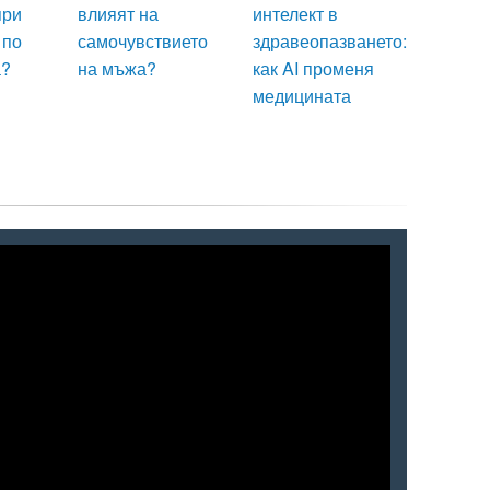
при
влияят на
интелект в
 по
самочувствието
здравеопазването:
а?
на мъжа?
как AI променя
медицината