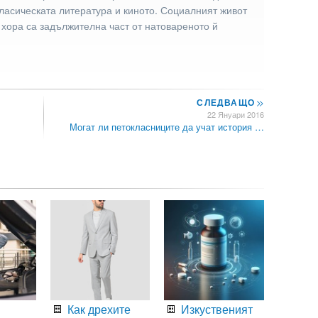
ласическата литература и киното. Социалният живот
 хора са задължителна част от натовареното й
СЛЕДВАЩО
>>
22 Януари 2016
Могат ли петокласниците да учат история …
Как дрехите
Изкуственият