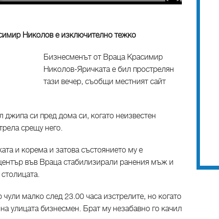
симир Николов е изключително тежко
Бизнесменът от Враца Красимир
Николов-Яричката е бил прострелян
тази вечер, съобщи местният сайт
 джипа си пред дома си, когато неизвестен
трела срещу него.
ката и корема и затова състоянието му е
център във Враца стабилизирали ранения мъж и
 столицата.
 чули малко след 23.00 часа изстрелите, но когато
на улицата бизнесмен. Брат му незабавно го качил