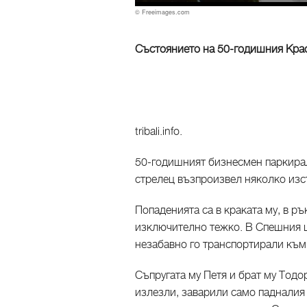
© Freeimages.com
Състоянието на 50-годишния Кра
tribali.info.
50-годишният бизнесмен паркирал
стрелец възпроизвел няколко изс
Попаденията са в краката му, в ръ
изключително тежко. В Спешния 
незабавно го транспортирали към
Съпругата му Петя и брат му Тодор
излезли, заварили само падналия 