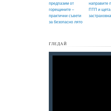
предпазим от
направите 
горещините –
ПТП и щета
практични съвети
застраховк
за безопасно лято
ГЛЕДАЙ