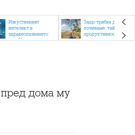
Изкуственият
Защо трябва да си
интелект в
почиваме: тайната на
здравеопазването:
продуктивността,
как AI променя
здравето и добрия
медицината
живот.
 пред дома му