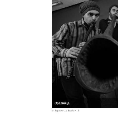
Оратница
© Здравко за Studio 414