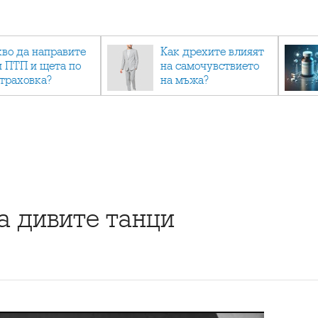
кво да направите
Как дрехите влияят
и ПТП и щета по
на самочувствието
страховка?
на мъжа?
а дивите танци