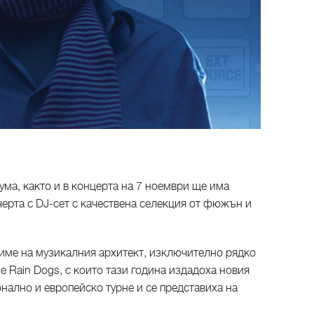
ума, както и в концерта на 7 ноември ще има
ечерта с DJ-сет с качествена селекция от фюжън и
 име на музикалния архитект, изключително рядко
e Rain Dogs, с които тази година издадоха новия
нално и европейско турне и се представиха на