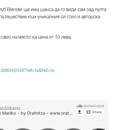
луб Blender ще има шанса да го види сам зад пулта
 пътешествие към уникалния си стил и авторска
само на място на цена от 10 лева.
1008342045?ref=ts&fref=ts