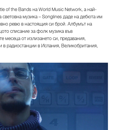
e of the Bands на World Music Network, а най-
 световна музика – Songlines даде на дебюта им
ивно ревю в настоящия си брой. Албумът на
щото списание за фолк музика във
те месеца от излизането си, предавания,
ни в радиостанции в Испания, Великобритания,