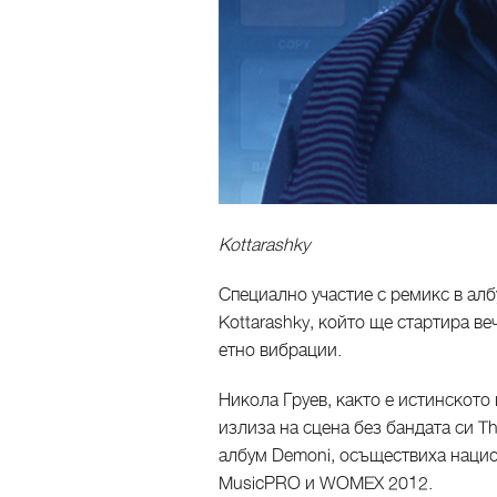
Kottarashky
Специално участие с ремикс в алб
Kottarashky, който ще стартира в
етно вибрации.
Никола Груев, както е истинското
излиза на сцена без бандата си Th
албум Demoni, осъществиха нацио
MusicPRO и WOMEX 2012.