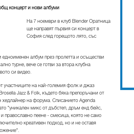
с общ концерт и нови албуми
На 7 ноември в клуб Blender Оратница
ще направят първия си концерт в
София след горещото лято, със
си едноименен албум през пролетта и осъществи
лно турне, вече се готви за втора клубна
вото си видео.
от участниците на най-големия фолк и джаз
rosella Jazz & Folk, където бяха препоръчани от
ен хедлайнер на форума. Списанието Agenda
ато "уникален микс от дъбстеп, дръм енд бейс,
и православно пеене - смесица, която не само
лючително креативен подход, но и не оставя
ложение".