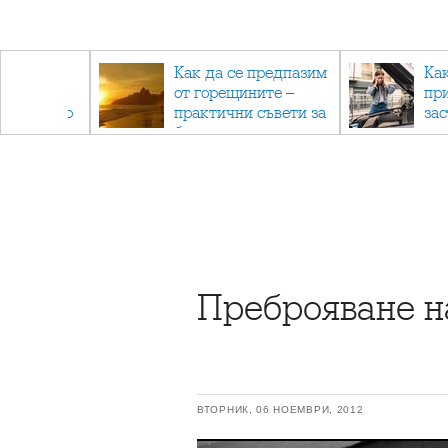
рез
Как да се предпазим
Ка
 - с
от горещините –
пр
ри отново
практични съвети за
за
та
безопасно лято
Преброяване н
ВТОРНИК, 06 НОЕМВРИ, 2012