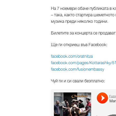
На 7 ноември обаче публиката в к
– така, както стартира шеметното
музика преди няколко години.
Билетите за концерта се продават 
Ще ги откриеш във Facebook:
facebook.com/oratnitza
facebook.com/pages/Kottarashky/5
facebook.com/fusionembassy
Чуй ги и си свали безплатно: