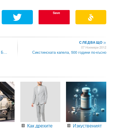
Save
СЛЕДВАЩО
>>
07 Ноември 2012
о Б…
Сикстинската капела, 500 години по-късно
Как дрехите
Изкуственият