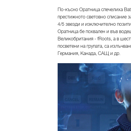
По-късно Оратница спечелиха Battl
престижното световно списание за
4/5 звезди и изключително позит
Оратница бе похвален и във воде
Великобритания - fRoots, а в шест
посветени на групата, са излъчва
Германия, Канада, САЩ и др.