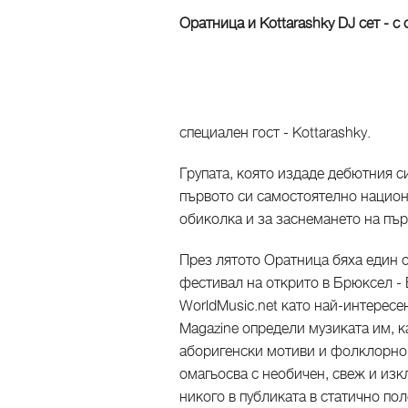
Оратница и Kottarashky DJ сет - 
специален гост - Kottarashky.
Групата, която издаде дебютния 
първото си самостоятелно национа
обиколка и за заснемането на пър
През лятото Оратница бяха един 
фестивал на открито в Брюксел - B
WorldMusic.net като най-интерес
Magazine определи музиката им, к
аборигенски мотиви и фолклорно 
омагьосва с необичен, свеж и изк
никого в публиката в статично по