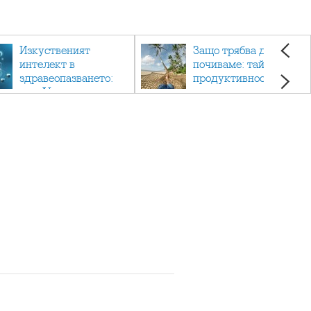
Изкуственият
Защо трябва да си
интелект в
почиваме: тайната на
здравеопазването:
продуктивността,
как AI променя
здравето и добрия
медицината
живот.