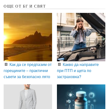
ОЩЕ ОТ БГ И СВЯТ
Как да се предпазим от
Какво да направите
горещините – практични
при ПТП и щета по
съвети за безопасно лято
застраховка?