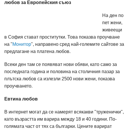
любов за Европейския съюз
На ден по
пет жени,
живеещи
в София стават проститутки. Това показва проучване
на "
Монитор
", направено сред най-големите сайтове за
предлагане на платена любов.
Всеки ден там се появяват нови обяви, като само за
последната година и половина на столичния пазар за
плътска любов са излезли 2500 нови жени, показва
проучването.
Евтина любов
В интернет могат да се намерят всякакви "труженички",
като възрастта им варира между 18 и 40 години. По-
голямата част от тях са българки. Цените варират