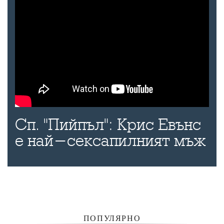
Сп. "Пийпъл": Крис Евънс
е най-сексапилният мъж
ПОПУЛЯРНО