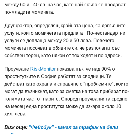
между 60 и 140 лв. на час, като най-скъпо се продават
по-младите момичета.
Друг фактор, определящ крайната цена, са допълните
услуги, които момичетата предлагат. По-нестандартни
услуги се доплаща между 20 и 50 лева. Повечето
момичета посочват в обявите си, че разполагат със
собствен терен, като някои от тях ходят и по адреси.
Проучване
RiskMonitor
показва пък, че над 90% от
проститутките в София работят за сводници. Те
действат като охрана и справяне с "проблемите", които
могат да възникнат, като за сметка на това прибират по-
голямата част от парите. Според проучванията средно
на месец една проститутка може да изкара около 10
хил. лева.
Виж още:
"Фейсбук" - канал за трафик на бели