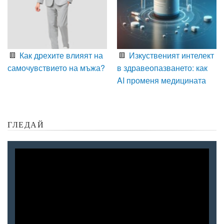
Как дрехите влияят на
Изкуственият интелект
самочувствието на мъжа?
в здравеопазването: как
AI променя медицината
ГЛЕДАЙ