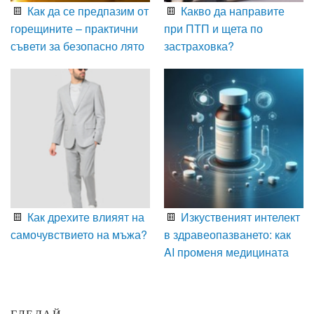
Как да се предпазим от
Какво да направите
горещините – практични
при ПТП и щета по
съвети за безопасно лято
застраховка?
Как дрехите влияят на
Изкуственият интелект
самочувствието на мъжа?
в здравеопазването: как
AI променя медицината