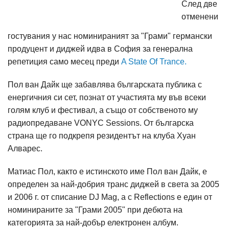
След две
отменени
гостувания у нас номинираният за "Грами" германски
продуцент и диджей идва в София за генерална
репетиция само месец преди
A State Of Trance.
Пол ван Дайк ще забавлява българската публика с
енергичния си сет, познат от участията му във всеки
голям клуб и фестивал, а също от собственото му
радиопредаване VONYC Sessions. От българска
страна ще го подкрепя резидентът на клуба Хуан
Алварес.
Матиас Пол, както е истинското име Пол ван Дайк, е
определен за най-добрия транс диджей в света за 2005
и 2006 г. от списание DJ Mag, а с Reflections е един от
номинираните за "Грами 2005" при дебюта на
категорията за най-добър електронен албум.