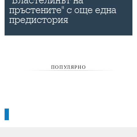
"Властелинът на
пръстените" с още една
предистория
ПОПУЛЯРНО