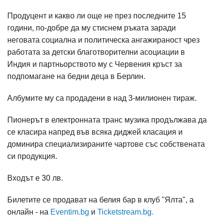
Продуцент и какво ли още не през последните 15
години, по-добре да му стиснем ръката заради
неговата социална и политическа ангажираност чрез
работата за детски благотворителни асоциации в
Индия и партньорството му с Червения кръст за
подпомагане на бедни деца в Берлин.
Албумите му са продадени в над 3-милионен тираж.
Пионерът в електронната транс музика продължава да
се класира напред във всяка диджей класация и
доминира специализираните чартове със собствената
си продукция.
Входът е 30 лв.
Билетите се продават на белия бар в клуб "Ялта", а
онлайн - на
Eventim.bg
и
Ticketstream.bg.