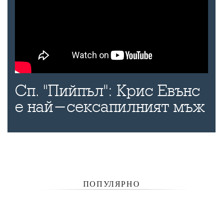
Сп. "Пийпъл": Крис Евънс
е най-сексапилният мъж
ПОПУЛЯРНО