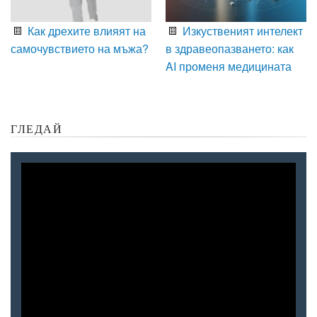
Как дрехите влияят на
Изкуственият интелект
самочувствието на мъжа?
в здравеопазването: как
AI променя медицината
ГЛЕДАЙ