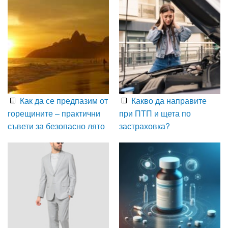
Как да се предпазим от
Какво да направите
горещините – практични
при ПТП и щета по
съвети за безопасно лято
застраховка?