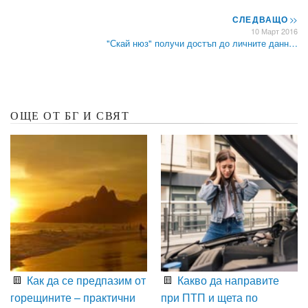
СЛЕДВАЩО
>>
10 Март 2016
"Скай нюз" получи достъп до личните данн…
ОЩЕ ОТ БГ И СВЯТ
Как да се предпазим от
Какво да направите
горещините – практични
при ПТП и щета по