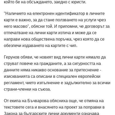
който бе на обсъждането, заедно с юристи.
"Наличието на електронен идентификатор в личните
карти е важно, за да стане ползването на услуги чрез
него масово", обясни той. И припомни, че договорът за
отпечатване на лични карти изтича и може да се
направи нова обществена поръчка, чрез която да се
обезпечи издаването на картите с чип.
Герунов обяви, че новият вид лични карти нямало да
струват повече на гражданите, а за сигурността на
данните няма никакво основание за притеснение -
изискванията са описани в специален европейски
регламент, чието изпълнение е задължително за всички
страни-членки на съюза.
От екипа на Бъчварова обясниха още, че отмяна на
текстовете сега и внасянето на проект за поправки в
Закона за българските лични документи означава