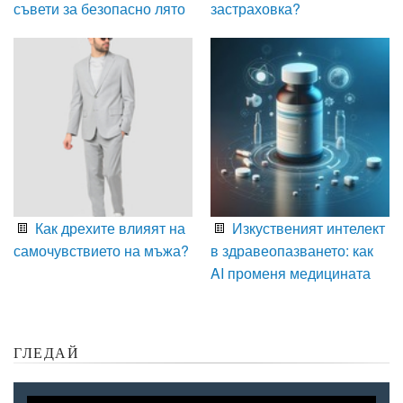
съвети за безопасно лято
застраховка?
Как дрехите влияят на
Изкуственият интелект
самочувствието на мъжа?
в здравеопазването: как
AI променя медицината
ГЛЕДАЙ