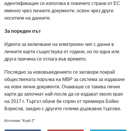
идентификация се използва в повечето страни от ЕС
именно чрез личните документи, освен чрез други
носители на данните.
За пореден път
Идеята за включване на електронен чип с данни в
личните карти съществува от години, но по една или
друга причина се отлага във времето.
Последно за нововъведението се заговори покрай
обществената поръчка на МВР за система за издаване
на нови лични документи. Очакваше се такива лични
карти да започнат най-после да се издават около края
на 2017 г. Търгът обаче бе спрян от премиера Бойко
Борисов, заедно с другите големи държавни търгове.
Източник: "Клуб Z"