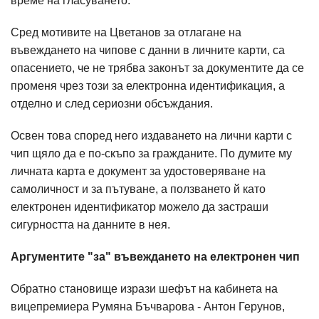
време на гласуването.
Сред мотивите на Цветанов за отлагане на
въвеждането на чипове с данни в личните карти, са
опасението, че не трябва законът за документите да се
променя чрез този за електронна идентификация, а
отделно и след сериозни обсъждания.
Освен това според него издаването на лични карти с
чип щяло да е по-скъпо за гражданите. По думите му
личната карта е документ за удостоверяване на
самоличност и за пътуване, а ползването й като
електронен идентификатор можело да застраши
сигурността на данните в нея.
Аргументите "за" въвеждането на електронен чип
Обратно становище изрази шефът на кабинета на
вицепремиера Румяна Бъчварова - Антон Герунов,