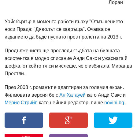
Лоран
Уайсбъргър в момента работи върху "Отмъщението
носи Прада: "Дяволът се завръща". Очаква се
изданието да бъде пуснато през пролетта на 2013 г.
Продължението ще проследи съдбата на бившата
асистентка в модно списание Анди Сакс и ужасната й
шефка, от който тя си мислеше, че е избягала, Миранда
Престли.
През 2003 г. романът е адаптиран за големия екран.
Филмовата версия бе с
Ан Хатауей
като Анди Сакс и
Мерил Стрийп
като нейния редактор, пише
novini.bg
.
Save