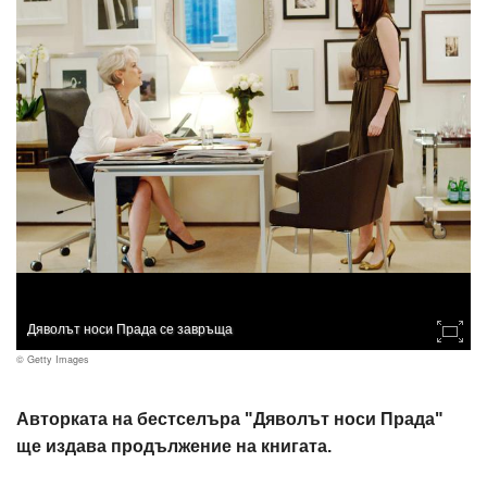
Дяволът носи Прада се завръща
© Getty Images
Авторката на бестселъра "Дяволът носи Прада"
ще издава продължение на книгата.