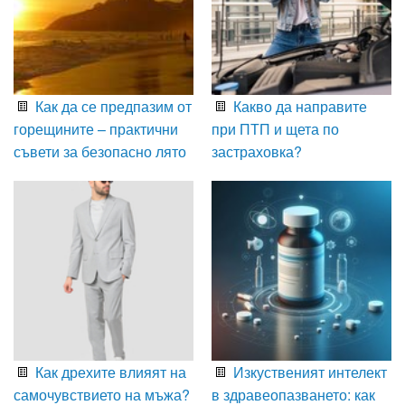
Как да се предпазим от
Какво да направите
горещините – практични
при ПТП и щета по
съвети за безопасно лято
застраховка?
Как дрехите влияят на
Изкуственият интелект
самочувствието на мъжа?
в здравеопазването: как