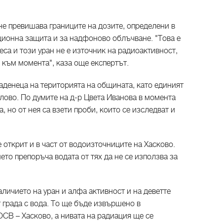
не превишава границите на дозите, определени в
ионна защита и за надфоново облъчване. "Това е
еса и този уран не е източник на радиоактивност,
 към момента", каза още експертът.
ладенеца на територията на общината, като единият
лово. По думите на д-р Цвета Иванова в момента
а, но от нея са взети проби, които се изследват и
открит и в част от водоизточниците на Хасково.
то препоръча водата от тях да не се използва за
личието на уран и алфа активност и на деветте
 града с вода. То ще бъде извършено в
СВ – Хасково, а нивата на радиация ще се