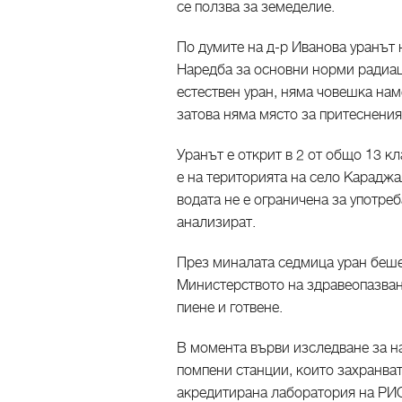
се ползва за земеделие.
По думите на д-р Иванова уранът 
Наредба за основни норми радиац
естествен уран, няма човешка нам
затова няма място за притеснения
Уранът е открит в 2 от общо 13 к
е на територията на село Караджа
водата не е ограничена за употреб
анализират.
През миналата седмица уран беше 
Министерството на здравеопазване
пиене и готвене.
В момента върви изследване за на
помпени станции, които захранват
акредитирана лаборатория на РИО