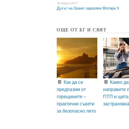
18 Април 2017
Духът на Queen заразява Mixtape 5
ОЩЕ ОТ БГ И СВЯТ
Как да се
Какво да
предпазим от
направите 
горещините –
ПТП и щета
практични съвети
застраховк
за безопасно лято