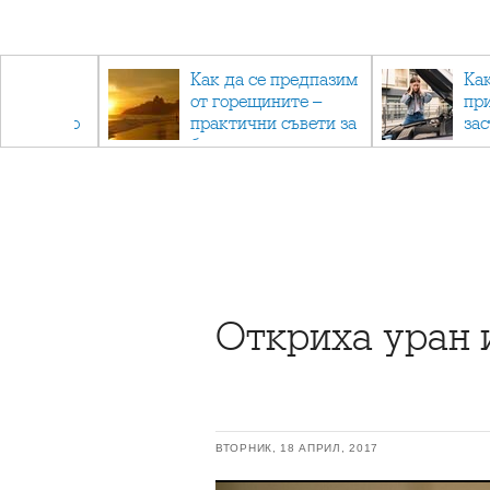
рез
Как да се предпазим
Ка
 - с
от горещините –
пр
ри отново
практични съвети за
за
та
безопасно лято
Откриха уран 
ВТОРНИК, 18 АПРИЛ, 2017