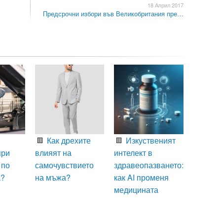
18 Април 2017
Предсрочни избори във Великобритания пре…
Как дрехите
Изкуственият
при
влияят на
интелект в
 по
самочувствието
здравеопазването:
а?
на мъжа?
как AI променя
медицината