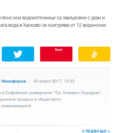
не ясно кои водоизточници са замърсени с уран и
та вода в Хасково се осигурява от 12 водоноски.
Save
а Никифоров
18 април 2017, 13:33
 в Софийския университет "Св. Климент Охридски",
туалните процеси в обществото,
а комуникациите
СЛЕДВАЩО
>>