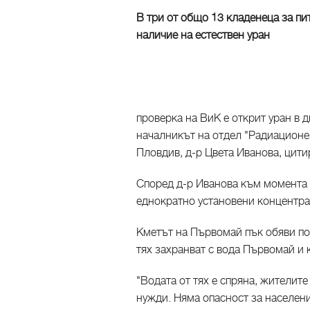
В три от общо 13 кладенеца за пи
наличие на естествен уран
проверка на ВиК е открит уран в
началникът на отдел "Радиационе
Пловдив, д-р Цвета Иванова, цити
Според д-р Иванова към момента н
еднократно установени концентра
Кметът на Първомай пък обяви по 
тях захранват с вода Първомай и 
"Водата от тях е спряна, жителите
нужди. Няма опасност за населени