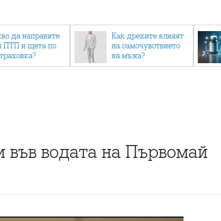
кво да направите
Как дрехите влияят
и ПТП и щета по
на самочувствието
страховка?
на мъжа?
и във водата на Първомай