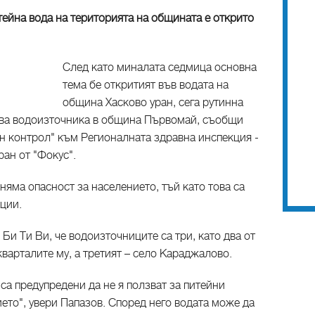
тейна вода на територията на общината е открито
След като миналата седмица основна
тема бе откритият във водата на
община Хасково уран, сега рутинна
 два водоизточника в община Първомай, съобщи
н контрол" към Регионалната здравна инспекция -
ран от "Фокус".
яма опасност за населението, тъй като това са
ции.
Би Ти Ви, че водоизточниците са три, като два от
кварталите му, а третият – село Караджалово.
 са предупредени да не я ползват за питейни
ето", увери Папазов. Според него водата може да