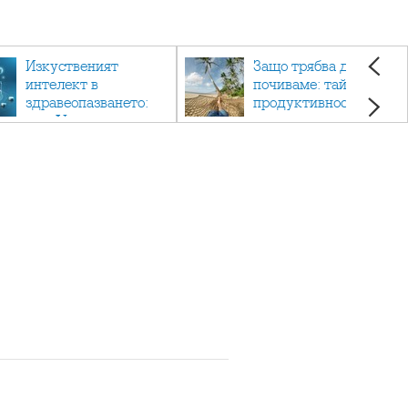
Изкуственият
Защо трябва да си
интелект в
почиваме: тайната на
здравеопазването:
продуктивността,
как AI променя
здравето и добрия
медицината
живот.