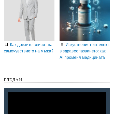
Как дрехите влияят на
Изкуственият интелект
самочувствието на мъжа?
в здравеопазването: как
AI променя медицината
ГЛЕДАЙ