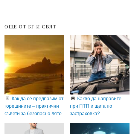
ОЩЕ ОТ БГ И СВЯТ
Как да се предпазим от
Какво да направите
горещините – практични
при ПТП и щета по
съвети за безопасно лято
застраховка?