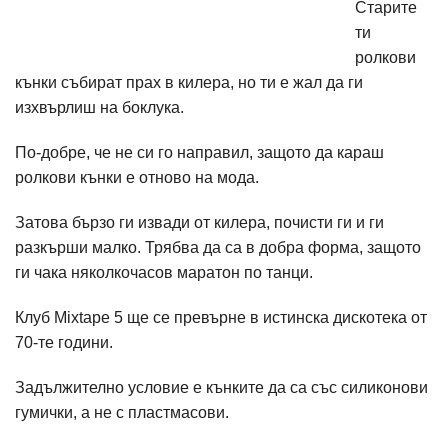
Старите
ти
ролкови
кънки събират прах в килера, но ти е жал да ги
изхвърлиш на боклука.
По-добре, че не си го направил, защото да караш
ролкови кънки е отново на мода.
Затова бързо ги извади от килера, почисти ги и ги
разкърши малко. Трябва да са в добра форма, защото
ги чака няколкочасов маратон по танци.
Клуб Mixtape 5 ще се превърне в истинска дискотека от
70-те години.
Задължително условие е кънките да са със силиконови
гумички, а не с пластмасови.