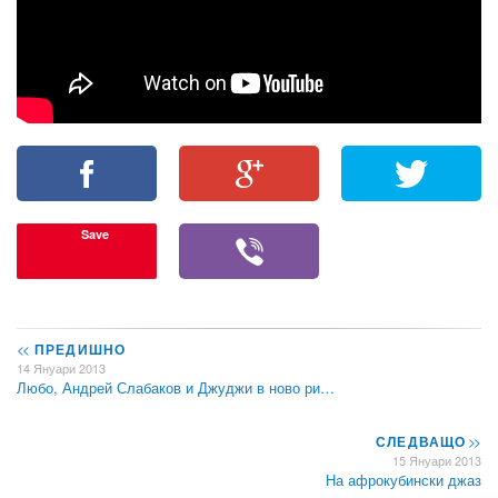
Save
<<
ПРЕДИШНО
14 Януари 2013
Любо, Андрей Слабаков и Джуджи в ново ри…
СЛЕДВАЩО
>>
15 Януари 2013
На афрокубински джаз