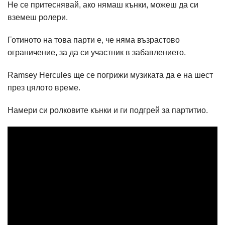
Не се притеснявай, ако нямаш кънки, можеш да си
вземеш ролери.
Готиното на това парти е, че няма възрастово
ограничение, за да си участник в забавлението.
Ramsey Hercules ще се погрижи музиката да е на шест
през цялото време.
Намери си ролковите кънки и ги подгрей за партитио.