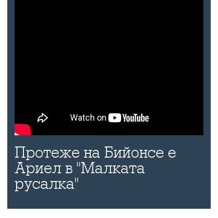
Протеже на Бийонсе е
Ариел в "Малката
русалка"