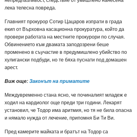
непредпазливост, следствие от умишлено нанесена
лека телесна повреда.
Главният прокурор Сотир Цацаров изпрати в града
екип от Върховна касационна прокуратура, който да
провери работата на местните прокурори по случая.
Обвинението към двамата заподозрени беше
променено в съучастие в предумишлено убийство по
хулигански подбуди, но те бяха пуснати под домашен
арест.
Виж още:
Законът на приматите
Междувременно стана ясно, че починалият младеж е
ходил на кардиолог още преди три години. Лекарят
установил, че Тодор има аритмия, но тя не била опасна
и нямало нужда от лечение, припомня Би Ти Ви.
Пред камерите майката и братът на Тодор са