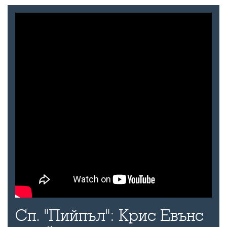
Сп. "Пийпъл": Крис Евънс