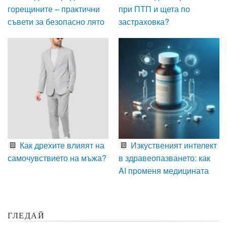
горещините – практични
при ПТП и щета по
съвети за безопасно лято
застраховка?
Как дрехите влияят на
Изкуственият интелект
самочувствието на мъжа?
в здравеопазването: как
AI променя медицината
ГЛЕДАЙ