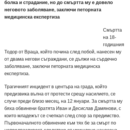
болка и страдание, но до смъртта му е довело
неговото заболяване, заключи петорната
медицинска експертиза
Смъртта
на 18-
годишния
Тодор от Враца, който почина след побой, нанесен му
от двама негови съграждани, се дължи на сърдечно
заболяване, заключи петорната медицинска
експертиза.
Трагичният инцидент в центъра на града, който
предизвика вълна от протести срещу насилието, се
случи преди близо месец, на 12 януари. За смъртта му
бяха обвинени братята Иван и Десислав Дамянови, с
които младежът се счепкал след спор за предимство.
Първоначалното обвинение към тях бе за смърт по