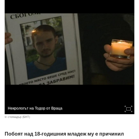
Некрологът на Тодор от Враца
© стопкадър (БНТ)
Побоят над 18-годишния младеж му е причинил