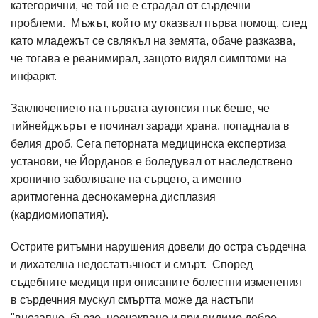
категорични, че той не е страдал от сърдечни
проблеми. Мъжът, който му оказвал първа помощ, след
като младежът се свлякъл на земята, обаче разказва,
че тогава е реанимирал, защото видял симптоми на
инфаркт.
Заключението на първата аутопсия пък беше, че
тийнейджърът е починал заради храна, попаднала в
белия дроб. Сега петорната медицинска експертиза
установи, че Йорданов е боледувал от наследствено
хронично заболяване на сърцето, а именно
аритмогенна деснокамерна дисплазия
(кардиомиопатия).
Острите ритъмни нарушения довели до остра сърдечна
и дихателна недостатъчност и смърт. Според
съдебните медици при описаните болестни изменения
в сърдечния мускул смъртта може да настъпи
"внезапно, бързо, неочаквано и при видимо добро